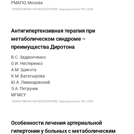
РМАПО, Москва
"ЭФФЕКТИВНАЯ ФАРМАКОТЕРАПИЯ. Эндокринология" №3 | 2008
Антигипертензивная терапия при
метаболическом синдроме –
преимущества Диротона
В.С. Задионченко
О.И. Нестеренко
А.М. Щикота
К.М. Багатырова
Ю.А. Ливандовский
Э.А. Петрунек
МГМСУ
"ЭФФЕКТИВНАЯ ФАРМАКОТЕРАПИЯ. Эндокринология" №3 | 2008
Особенности лечения артериальной
гипертонии у больных с метаболическим