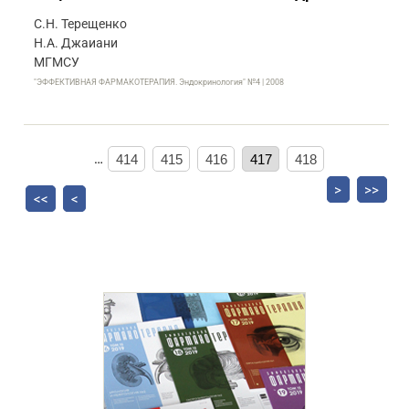
С.Н. Терещенко
Н.А. Джаиани
МГМСУ
"ЭФФЕКТИВНАЯ ФАРМАКОТЕРАПИЯ. Эндокринология" №4 | 2008
…
414
415
416
417
418
>
>>
<<
<