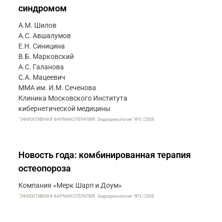
синдромом
А.М. Шилов
А.С. Авшалумов
Е.Н. Синицина
В.Б. Марковский
А.С. Галанова
С.А. Мацеевич
ММА им. И.М. Сеченова
Клиника Московского Института
кибернетической медицины
"ЭФФЕКТИВНАЯ ФАРМАКОТЕРАПИЯ. Эндокринология" №3 | 2008
Новость года: комбинированная терапия
остеопороза
Компания «Мерк Шарп и Доум»
"ЭФФЕКТИВНАЯ ФАРМАКОТЕРАПИЯ. Эндокринология" №3 | 2008