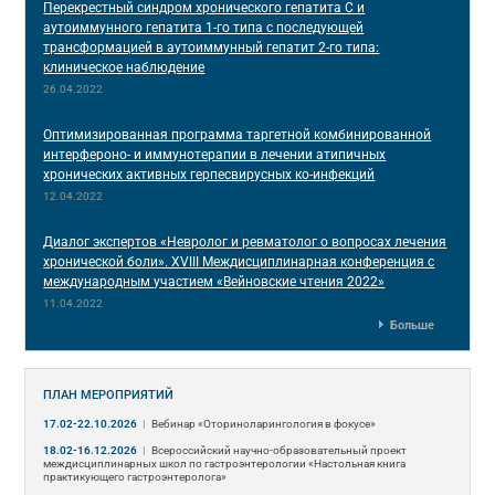
Перекрестный синдром хронического гепатита С и
аутоиммунного гепатита 1-го типа с последующей
трансформацией в аутоиммунный гепатит 2-го типа:
клиническое наблюдение
26.04.2022
Оптимизированная программа таргетной комбинированной
интерфероно- и иммунотерапии в лечении атипичных
хронических активных герпесвирусных ко-инфекций
12.04.2022
Диалог экспертов «Невролог и ревматолог о вопросах лечения
хронической боли». XVIII Междисциплинарная конференция c
международным участием «Вейновские чтения 2022»
11.04.2022
Больше
ПЛАН МЕРОПРИЯТИЙ
17.02-22.10.2026
|
Вебинар «Оториноларингология в фокусе»
18.02-16.12.2026
|
Всероссийский научно-образовательный проект
междисциплинарных школ по гастроэнтерологии «Настольная книга
практикующего гастроэнтеролога»