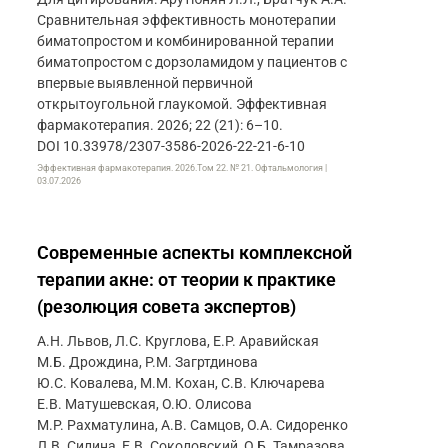
Сравнительная эффективность монотерапии
биматопростом и комбинированной терапии
биматопростом с дорзоламидом у пациентов с
впервые выявленной первичной
открытоугольной глаукомой. Эффективная
фармакотерапия. 2026; 22 (21): 6–10.
DOI 10.33978/2307-3586-2026-22-21-6-10
Эффективная фармакотерапия. 2026.Том 22. № 21. Офтальмология |
03.07.2026
Современные аспекты комплексной
терапии акне: от теории к практике
(резолюция совета экспертов)
А.Н. Львов, Л.С. Круглова, Е.Р. Аравийская
М.Б. Дрождина, Р.М. Загртдинова
Ю.С. Ковалева, М.М. Кохан, С.В. Ключарева
Е.В. Матушевская, О.Ю. Олисова
М.Р. Рахматулина, А.В. Самцов, О.А. Сидоренко
Л.В. Силина, Е.В. Соколовский, О.Б. Тамразова