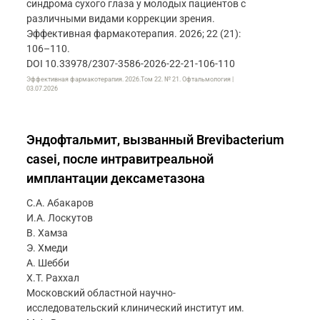
синдрома сухого глаза у молодых пациентов с
различными видами коррекции зрения.
Эффективная фармакотерапия. 2026; 22 (21):
106–110.
DOI 10.33978/2307-3586-2026-22-21-106-110
Эффективная фармакотерапия. 2026.Том 22. № 21. Офтальмология |
03.07.2026
Эндофтальмит, вызванный Brevibacterium
casei, после интравитреальной
имплантации дексаметазона
С.А. Абакаров
И.А. Лоскутов
В. Хамза
Э. Хмеди
А. Шебби
Х.T. Раххал
Московский областной научно-
исследовательский клинический институт им.