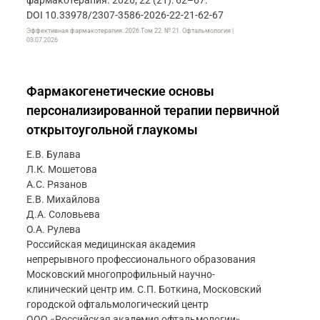
фармакотерапия. 2026; 22 (21): 62–67.
DOI 10.33978/2307-3586-2026-22-21-62-67
Эффективная фармакотерапия. 2026.Том 22. № 21. Офтальмология |
03.07.2026
Фармакогенетические основы
персонализированной терапии первичной
открытоугольной глаукомы
Е.В. Булава
Л.К. Мошетова
А.С. Рязанов
Е.В. Михайлова
Д.А. Соловьева
О.А. Рулева
Российская медицинская академия
непрерывного профессионального образования
Московский многопрофильный научно-
клинический центр им. С.П. Боткина, Московский
городской офтальмологический центр
ООО «Российская академия офтальмологии»