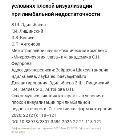
условиях плохой визуализации
при лимбальной недостаточности
З.Ш. Эдильбаева
Г.И. Лищинский
Э.З. Велиев
О.П. Антонова
Межотраслевой научно-технический комплекс
«Микрохирургия глаза» им. академика С.Н.
Федорова
Адрес для переписки: Зайрахан Шахсултановна
Эдильбаева, Zayka.edilbaeva@mail.ru
Для цитирования: Эдильбаева З.Ш., Лищинский
Г.И., Велиев Э.З., Антонова О.П.
Факоэмульсификация катаракты в условиях
плохой визуализации при лимбальной
недостаточности. Эффективная фармакотерапия.
2026; 22 (21): 118–121.
DOI 10.33978/2307-3586-2026-22-21-118-121
Эффективная фармакотерапия. 2026.Том 22. № 21. Офтальмология |
03.07.2026