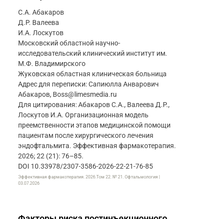
С.А. Абакаров
Д.Р. Валеева
И.А. Лоскутов
Московский областной научно-
исследовательский клинический институт им.
М.Ф. Владимирского
Жуковская областная клиническая больница
Адрес для переписки: Сапиюлла Анварович
Абакаров, Boss@limesmedia.ru
Для цитирования: Абакаров С.А., Валеева Д.Р.,
Лоскутов И.А. Организационная модель
преемственности этапов медицинской помощи
пациентам после хирургического лечения
эндофтальмита. Эффективная фармакотерапия.
2026; 22 (21): 76–85.
DOI 10.33978/2307-3586-2026-22-21-76-85
Эффективная фармакотерапия. 2026.Том 22. № 21. Офтальмология |
03.07.2026
Факторы риска постинъекционного