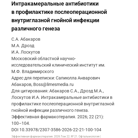
Интракамеральные антибиотики
в профилактике послеоперационной
внутриглазной гнойной инфекции
различного генеза
С.А. Абакаров
М.А. Дрозд
И.А. Лоскутов
Московский областной научно-
исследовательский клинический институт им.
М.Ф. Владимирского
Адрес для переписки: Сапиюлла Анварович
Абакаров, Boss@limesmedia.ru
Для цитирования: Абакаров С.А., Дрозд М.А.,
Лоскутов И.А. Интракамеральные антибиотики в
профилактике послеоперационной внутриглазной
гнойной инфекции различного генеза.
Эффективная фармакотерапия. 2026; 22 (21):
100–104.
DOI 10.33978/2307-3586-2026-22-21-100-104
Эффективная фармакотерапия. 2026.Том 22. № 21. Офтальмология |