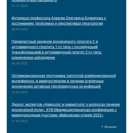
лечения нужно расширить
22.11.2024
Интервью профессора Алексея Олеговича Буеверова о
достижениях, проблемах и перспективах гепатологии
26.04.2022
Перекрестный синдром хронического гепатита С и
аутоиммунного гепатита 1-го типа с последующей
трансформацией в аутоиммунный гепатит 2-го типа:
клиническое наблюдение
26.04.2022
Оптимизированная программа таргетной комбинированной
интерфероно- и иммунотерапии в лечении атипичных
хронических активных герпесвирусных ко-инфекций
12.04.2022
Диалог экспертов «Невролог и ревматолог о вопросах лечения
хронической боли». XVIII Междисциплинарная конференция c
международным участием «Вейновские чтения 2022»
11.04.2022
Больше