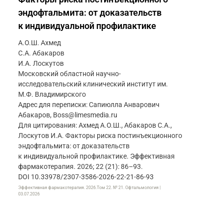
эндофтальмита: от доказательств
к индивидуальной профилактике
А.О.Ш. Ахмед
С.А. Абакаров
И.А. Лоскутов
Московский областной научно-
исследовательский клинический институт им.
М.Ф. Владимирского
Адрес для переписки: Сапиюлла Анварович
Абакаров, Boss@limesmedia.ru
Для цитирования: Ахмед А.О.Ш., Абакаров С.А.,
Лоскутов И.А. Факторы риска постинъекционного
эндофтальмита: от доказательств
к индивидуальной профилактике. Эффективная
фармакотерапия. 2026; 22 (21): 86–93.
DOI 10.33978/2307-3586-2026-22-21-86-93
Эффективная фармакотерапия. 2026.Том 22. № 21. Офтальмология |
03.07.2026