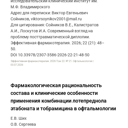
исследовательский клинический институт им.
М.Ф. Владимирского
Адрес для переписки: Виктор Евгеньевич
Сойников, viktorsoynikov2001@mail.ru
Для цитирования: Сойников В.Е., Калистратов
А.И., Лоскутов И.А. Современный взгляд на
проблему посттравматической диплопии.
Эффективная фармакотерапия. 2026; 22 (21): 48–
50.
DOI 10.33978/2307-3586-2026-22-21-48-50
Эффективная фармакотерапия. 2026.Том 22. № 21. Офтальмология |
03.07.2026
Фармакологическая рациональность
состава и клинические особенности
применения комбинации лотепреднола
этабоната и тобрамицина в офтальмологии
Е.В. Ших
О.В. Сергеева