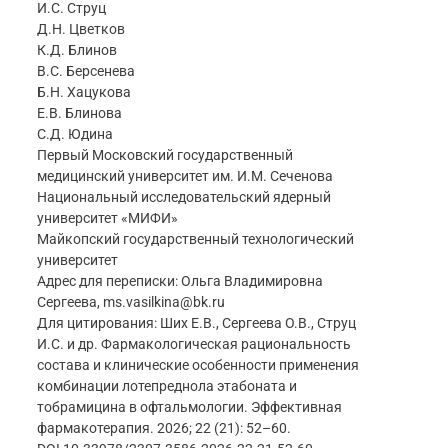
И.С. Струц
Д.Н. Цветков
К.Д. Блинов
В.С. Берсенева
Б.Н. Хацукова
Е.В. Блинова
С.Д. Юдина
Первый Московский государственный
медицинский университет им. И.М. Сеченова
Национальный исследовательский ядерный
университет «МИФИ»
Майкопский государственный технологический
университет
Адрес для переписки: Ольга Владимировна
Сергеева, ms.vasilkina@bk.ru
Для цитирования: Ших Е.В., Сергеева О.В., Струц
И.С. и др. Фармакологическая рациональность
состава и клинические особенности применения
комбинации лотепреднола этабоната и
тобрамицина в офтальмологии. Эффективная
фармакотерапия. 2026; 22 (21): 52–60.