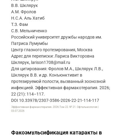
В.В. Шклярук
А.М. Фролов
Н.С.А. Аль Хатиб
Т.З. Фам
С.В. Мельниченко
Российский университет дружбы народов им.
Патриса Лумумбы
Центр глазного протезирования, Москва
Адрес для переписки: Лариса Викторовна
Шклярук, larison1708@mail.ru
Для цитирования: Фролов М.А., Шклярук Л.В.,
Шклярук В.В. и др. Конъюнктивит в
протезируемой полости, вызванный зоонозной
инфекцией. Эффективная фармакотерапия. 2026;
22 (21): 114–117.
DOI 10.33978/2307-3586-2026-22-21-114-117
Эффективная фармакотерапия. 2026.Том 22. № 21. Офтальмология |
03.07.2026
Факоэмульсификация катаракты в