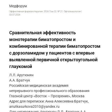
Медфорум
Эффективная фармакотерапия. 2026.Том 22. № 21. Офтальмология |
03.07.2026
Сравнительная эффективность
монотерапии биматопростом и
комбинированной терапии биматопростом
с дорзоламидом у пациентов с впервые
выявленной первичной открытоугольной
глаукомой
Л.Л. Арутюнян
А.А. Братчук
Российская медицинская академия
непрерывного профессионального образования
Глазной центр «Восток – Прозрение», Москва
Адрес для переписки: Анна Алексеевна Братчук,
anutkasurkova2010@yandex.ru
Для цитирования: Арутюнян Л.Л., Братчук А.А.