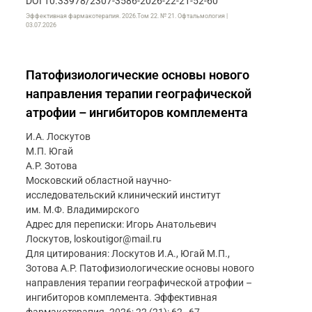
DOI 10.33978/2307-3586-2026-22-21-52-60
Эффективная фармакотерапия. 2026.Том 22. № 21. Офтальмология |
03.07.2026
Патофизиологические основы нового
направления терапии географической
атрофии – ингибиторов комплемента
И.А. Лоскутов
М.П. Югай
А.Р. Зотова
Московский областной научно-
исследовательский клинический институт
им. М.Ф. Владимирского
Адрес для переписки: Игорь Анатольевич
Лоскутов, loskoutigor@mail.ru
Для цитирования: Лоскутов И.А., Югай М.П.,
Зотова А.Р. Патофизиологические основы нового
направления терапии географической атрофии –
ингибиторов комплемента. Эффективная