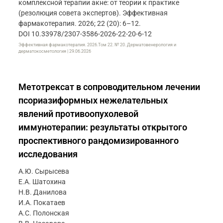
комплексной терапии акне: от теории к практике
(резолюция совета экспертов). Эффективная
фармакотерапия. 2026; 22 (20): 6–12.
DOI 10.33978/2307-3586-2026-22-20-6-12
Эффективная фармакотерапия. 2026.Том 22. № 20. Дерматовенерология и
дерматокосметология | 29.06.2026
Метотрексат в сопроводительном лечении
псориазиформных нежелательных
явлений противоопухолевой
иммунотерапии: результаты открытого
проспективного рандомизированного
исследования
А.Ю. Сырысева
Е.А. Шатохина
Н.В. Данилова
И.А. Покатаев
А.С. Полонская