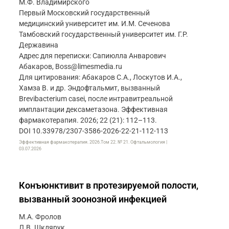
М.Ф. Владимирского
Первый Московский государственный
медицинский университет им. И.М. Сеченова
Тамбовский государственный университет им. Г.Р.
Державина
Адрес для переписки: Сапиюлла Анварович
Абакаров, Boss@limesmedia.ru
Для цитирования: Абакаров С.А., Лоскутов И.А.,
Хамза В. и др. Эндофтальмит, вызванный
Brevibacterium casei, после интравитреальной
имплантации дексаметазона. Эффективная
фармакотерапия. 2026; 22 (21): 112–113.
DOI 10.33978/2307-3586-2026-22-21-112-113
Эффективная фармакотерапия. 2026.Том 22. № 21. Офтальмология |
03.07.2026
Конъюнктивит в протезируемой полости,
вызванный зоонозной инфекцией
М.А. Фролов
Л.В. Шклярук