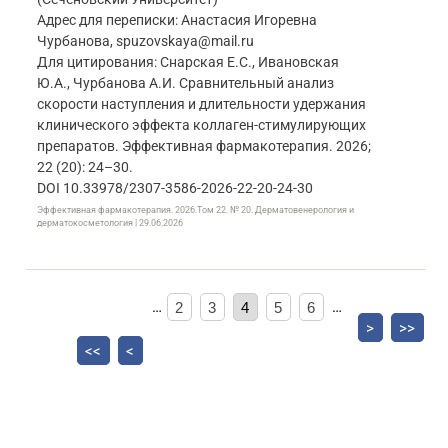
Адрес для переписки: Анастасия Игоревна
Чурбанова, spuzovskaya@mail.ru
Для цитирования: Снарская Е.С., Ивановская
Ю.А., Чурбанова А.И. Сравнительный анализ
скорости наступления и длительности удержания
клинического эффекта коллаген-стимулирующих
препаратов. Эффективная фармакотерапия. 2026;
22 (20): 24–30.
DOI 10.33978/2307-3586-2026-22-20-24-30
Эффективная фармакотерапия. 2026.Том 22. № 20. Дерматовенерология и
дерматокосметология | 29.06.2026
…
2
3
4
5
6
…
>
>>
<<
<