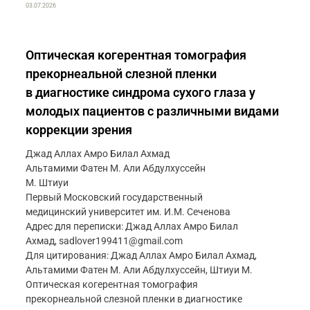
03.07.2026
Оптическая когерентная томография
прекорнеальной слезной пленки
в диагностике синдрома сухого глаза у
молодых пациентов с различными видами
коррекции зрения
Джад Аллах Амро Билал Ахмад
Альтамими Фатен М. Али Абдулхуссейн
М. Штиуи
Первый Московский государственный
медицинский университет им. И.М. Сеченова
Адрес для переписки: Джад Аллах Амро Билал
Ахмад, sadlover199411@gmail.com
Для цитирования: Джад Аллах Амро Билал Ахмад,
Альтамими Фатен М. Али Абдулхуссейн, Штиуи М.
Оптическая когерентная томография
прекорнеальной слезной пленки в диагностике