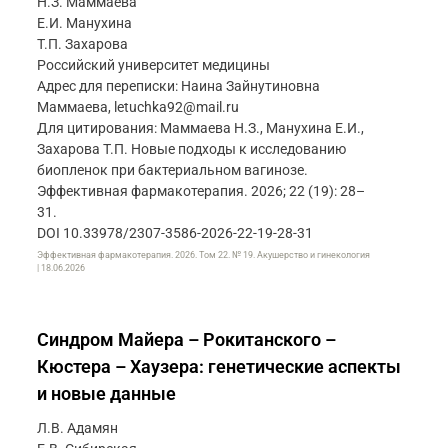
Н.З. Маммаева
Е.И. Манухина
Т.П. Захарова
Российский университет медицины
Адрес для переписки: Наина Зайнутиновна
Маммаева, letuchka92@mail.ru
Для цитирования: Маммаева Н.З., Манухина Е.И.,
Захарова Т.П. Новые подходы к исследованию
биопленок при бактериальном вагинозе.
Эффективная фармакотерапия. 2026; 22 (19): 28–
31.
DOI 10.33978/2307-3586-2026-22-19-28-31
Эффективная фармакотерапия. 2026. Том 22. № 19. Акушерство и гинекология
| 18.06.2026
Синдром Майера – Рокитанского –
Кюстера – Хаузера: генетические аспекты
и новые данные
Л.В. Адамян