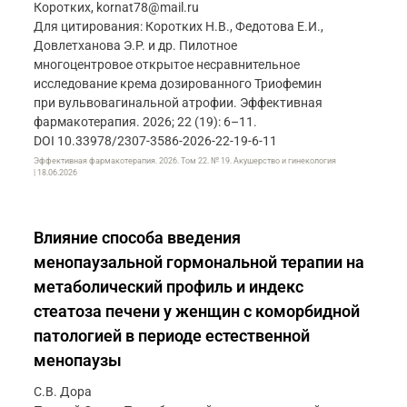
Коротких, kornat78@mail.ru
Для цитирования: Коротких Н.В., Федотова Е.И.,
Довлетханова Э.Р. и др. Пилотное
многоцентровое открытое несравнительное
исследование крема дозированного Триофемин
при вульвовагинальной атрофии. Эффективная
фармакотерапия. 2026; 22 (19): 6–11.
DOI 10.33978/2307-3586-2026-22-19-6-11
Эффективная фармакотерапия. 2026. Том 22. № 19. Акушерство и гинекология
| 18.06.2026
Влияние способа введения
менопаузальной гормональной терапии на
метаболический профиль и индекс
стеатоза печени у женщин с коморбидной
патологией в периоде естественной
менопаузы
С.В. Дора