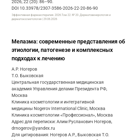
2026; 22 (20): 86–90.
DOI 10.33978/2307-3586-2026-22-20-86-90
Эффективная фармакотерапия. 2026.Том 22. № 20. Дерматовенерология и
дерматокосметология | 29.06.2026
Мелазма: современные представления об
этиологии, патогенезе и комплексных
подходах к лечению
А.Р. Ногеров
Т.О. Быковская
Центральная государственная медицинская
академия Управления делами Президента РФ,
Москва
Клиника косметологии и интегративной
медицины Nogerov International Clinic, Москва
Клиника косметологии «Профессионал», Москва
Адрес для переписки: Алим Русланович Ногеров,
drnogerov@yandex.ru
Для цитирования: Ногеров А.Р., Быковская Т.О.