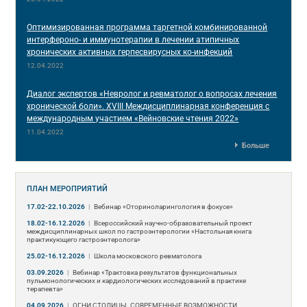
Оптимизированная программа таргетной комбинированной
интерфероно- и иммунотерапии в лечении атипичных
хронических активных герпесвирусных ко-инфекций
12.04.2022
Диалог экспертов «Невролог и ревматолог о вопросах лечения
хронической боли». XVIII Междисциплинарная конференция c
международным участием «Вейновские чтения 2022»
11.04.2022
Больше
ПЛАН МЕРОПРИЯТИЙ
17.02-22.10.2026
|
Вебинар «Оториноларингология в фокусе»
18.02-16.12.2026
|
Всероссийский научно-образовательный проект
междисциплинарных школ по гастроэнтерологии «Настольная книга
практикующего гастроэнтеролога»
25.02-16.12.2026
|
Школа московского ревматолога
03.09.2026
|
Вебинар «Трактовка результатов функциональных
пульмонологических и кардиологических исследований в практике
терапевта»
04.09.2026
|
ОГНИ СТОЛИЦЫ. СОВРЕМЕННЫЕ ВОЗМОЖНОСТИ