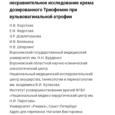
несравнительное исследование крема
дозированного Триофемин при
вульвовагинальной атрофии
Н.В. Коротких
Е.И. Федотова
Э.Р. Довлетханова
И.В. Белякина
Н.В. Шперлинг
Воронежский государственный медицинский
университет им. Н.Н. Бурденко
Воронежский областной научно-клинический
онкологический центр
Национальный медицинский исследовательский
центр акушерства, гинекологии и перинатологии
им. академика В.И. Кулакова
Институт усовершенствования врачей ФГБУ
«Национальный медико-хирургический центр им.
Н.И. Пирогова»
Университет «Реавиз», Санкт-Петербург
Адрес для переписки: Наталия Викторовна