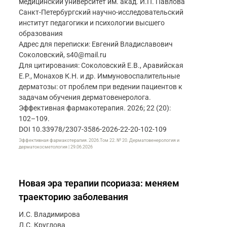
медицинский университет им. акад. И.П. Павлова
Санкт-Петербургский научно-исследовательский
институт педагогики и психологии высшего
образования
Адрес для переписки: Евгений Владиславович
Соколовский, s40@mail.ru
Для цитирования: Соколовский Е.В., Аравийская
Е.Р., Монахов К.Н. и др. Иммуновоспалительные
дерматозы: от проблем при ведении пациентов к
задачам обучения дерматовенеролога.
Эффективная фармакотерапия. 2026; 22 (20):
102–109.
DOI 10.33978/2307-3586-2026-22-20-102-109
Эффективная фармакотерапия. 2026.Том 22. № 20. Дерматовенерология и
дерматокосметология | 29.06.2026
Новая эра терапии псориаза: меняем
траекторию заболевания
И.С. Владимирова
Л.С. Круглова