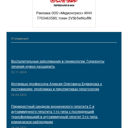
Реклама ООО «Медконгресс» ИНН
7703463580, токен 2VSb5wNLvRN
От редакции:
РЕКОМЕНДУЕМЫЕ СТАТЬИ
Воспалительные заболевания в гинекологии. Горизонты
лечения нужно расширить
22.11.2024
Интервью профессора Алексея Олеговича Буеверова о
достижениях, проблемах и перспективах гепатологии
26.04.2022
Перекрестный синдром хронического гепатита С и
аутоиммунного гепатита 1-го типа с последующей
трансформацией в аутоиммунный гепатит 2-го типа:
клиническое наблюдение
26.04.2022