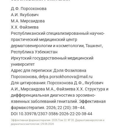
Д.Ф. Порсохонова
А.И. Якубович
М.А. Мирсаидова
Х.Х. Файзиева
Республиканский специализированный научно-
практический медицинский центр
дерматовенерологии и косметологии, Ташкент,
Республика Узбекистан
Иркутский государственный медицинский
университет
Адрес для переписки: Дэля Фозиловна
Порсохонова, delya.porsokhonova@mail.ru
Для цитирования: Порсохонова Д.Ф., Якубович
А.И., Мирсаидова М.А., Файзиева Х.Х. Структура и
дифференциальная диагностика эрозивно-
язвенных заболеваний гениталий. Эффективная
фармакотерапия. 2026; 22 (20): 38–44.
DOI 10.33978/2307-3586-2026-22-20-38-44
Эффективная фармакотерапия. 2026.Том 22. № 20. Дерматовенерология и
дерматокосметология | 29.06.2026