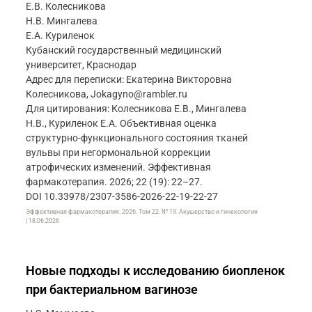
Е.В. Колесникова
Н.В. Мингалева
Е.А. Куриленок
Кубанский государственный медицинский
университет, Краснодар
Адрес для переписки: Екатерина Викторовна
Колесникова, Jokagyno@rambler.ru
Для цитирования: Колесникова Е.В., Мингалева
Н.В., Куриленок Е.А. Объективная оценка
структурно-функционального состояния тканей
вульвы при негормональной коррекции
атрофических изменений. Эффективная
фармакотерапия. 2026; 22 (19): 22–27.
DOI 10.33978/2307-3586-2026-22-19-22-27
Эффективная фармакотерапия. 2026. Том 22. № 19. Акушерство и гинекология
| 18.06.2026
Новые подходы к исследованию биопленок
при бактериальном вагинозе