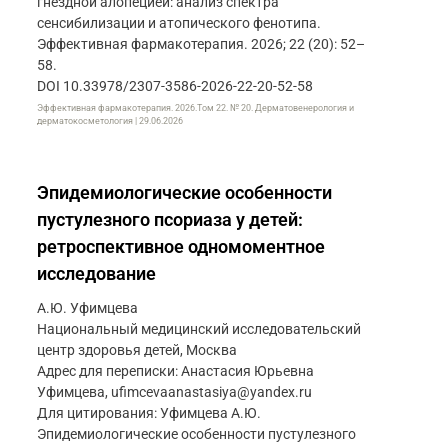
гнездной алопецией: анализ спектра
сенсибилизации и атопического фенотипа.
Эффективная фармакотерапия. 2026; 22 (20): 52–
58.
DOI 10.33978/2307-3586-2026-22-20-52-58
Эффективная фармакотерапия. 2026.Том 22. № 20. Дерматовенерология и
дерматокосметология | 29.06.2026
Эпидемиологические особенности
пустулезного псориаза у детей:
ретроспективное одномоментное
исследование
А.Ю. Уфимцева
Национальный медицинский исследовательский
центр здоровья детей, Москва
Адрес для переписки: Анастасия Юрьевна
Уфимцева, ufimcevaanastasiya@yandex.ru
Для цитирования: Уфимцева А.Ю.
Эпидемиологические особенности пустулезного