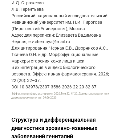
И.Д. Стражеско
Л.В. Терентьева
Российский национальный исследовательский
медицинский университет им. Н.И. Пирогова
(Пироговский Университет), Москва
Адрес для переписки: Елизавета Вадимовна
Черная, e.v.chernaya@mail.ru
Для цитирования: Черная Е.В., Дворников А.С.,
Ткачева О.Н. и др. Морфофункциональные
маркеры старения кожи лица и шеи
и их интеграция в индекс биологического
возраста. Эффективная фармакотерапия. 2026;
22 (20): 32–37.
DOI 10.33978/2307-3586-2026-22-20-32-37
Эффективная фармакотерапия. 2026.Том 22. № 20. Дерматовенерология и
дерматокосметология | 29.06.2026
Структура и дифференциальная
диагностика эрозивно-язвенных
заболеваний гениталий