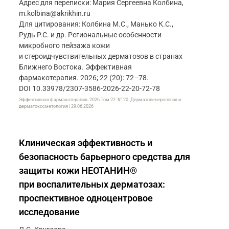
Адрес для переписки: Мария Сергеевна Колбина,
m.kolbina@akrikhin.ru
Для цитирования: Колбина М.С., Манько К.С.,
Рудь Р.С. и др. Региональные особенности
микробного пейзажа кожи
и стероидчувствительных дерматозов в странах
Ближнего Востока. Эффективная
фармакотерапия. 2026; 22 (20): 72–78.
DOI 10.33978/2307-3586-2026-22-20-72-78
Эффективная фармакотерапия. 2026.Том 22. № 20. Дерматовенерология и
дерматокосметология | 29.06.2026
Клиническая эффективность и
безопасность барьерного средства для
защиты кожи НЕОТАНИН®
при воспалительных дерматозах:
проспективное одноцентровое
исследование