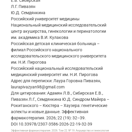
Е.В. Сибирская
Л.Г. Пивазян
Ю.Д. Семдянкина
Российский университет медицины
Национальный медицинский исследовательский
центр акушерства, гинекологии и перинатологии
им. академика В.И. Кулакова
Российская детская клиническая больница –
филиал Российского национального
исследовательского медицинского университета
им. Н.И. Пирогова
Российский национальный исследовательский
медицинский университет им. Н.И. Пирогова
Адрес для переписки: Лаура Горовна Пивазян,
laurapivazyan98@gmail.com
Для цитирования: Адамян Л.В., Сибирская Е.В.,
Пивазян Л.Г., Семдянкина Ю.Д. Синдром Майера –
Рокитанского – Кюстера – Хаузера: генетические
аспекты и новые данные. Эффективная
фармакотерапия. 2026; 22 (19): 32–39.
DOI 10.33978/2307-3586-2026-22-19-32-39
Эффективная фармакотерапия. 2026. Том 22. № 19. Акушерство и гинекология