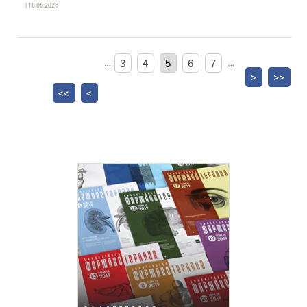
| 18.06.2026
…
3
4
5
6
7
…
>
>>
<<
<