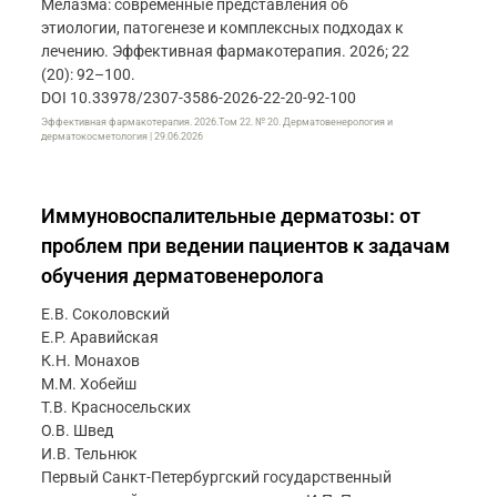
Мелазма: современные представления об
этиологии, патогенезе и комплексных подходах к
лечению. Эффективная фармакотерапия. 2026; 22
(20): 92–100.
DOI 10.33978/2307-3586-2026-22-20-92-100
Эффективная фармакотерапия. 2026.Том 22. № 20. Дерматовенерология и
дерматокосметология | 29.06.2026
Иммуновоспалительные дерматозы: от
проблем при ведении пациентов к задачам
обучения дерматовенеролога
Е.В. Соколовский
Е.Р. Аравийская
К.Н. Монахов
М.М. Хобейш
Т.В. Красносельских
О.В. Швед
И.В. Тельнюк
Первый Санкт-Петербургский государственный