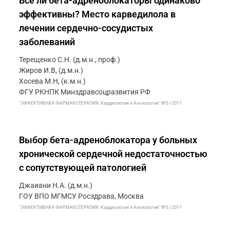
Все ли бета-адреноблокаторы одинаково
эффективны? Место карведилола в
лечении сердечно-сосудистых
заболеваний
Терещенко С.Н. (д.м.н., проф.)
Жиров И.В, (д.м.н.)
Хосева М.Н, (к.м.н.)
ФГУ РКНПК Минздравсоцразвития РФ
"ЭФФЕКТИВНАЯ ФАРМАКОТЕРАПИЯ. Кардиология и Ангиология" №3 | 2011
Выбор бета-адреноблокатора у больных
хронической сердечной недостаточностью
с сопутствующей патологией
Джаиани Н.А. (д.м.н.)
ГОУ ВПО МГМСУ Росздрава, Москва
"ЭФФЕКТИВНАЯ ФАРМАКОТЕРАПИЯ. Кардиология и Ангиология" №3 | 2011