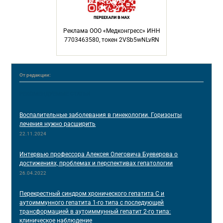
Реклама ООО «Медконгресс» ИНН
7703463580, токен 2VSb5wNLvRN
От редакции:
РЕКОМЕНДУЕМЫЕ СТАТЬИ
Воспалительные заболевания в гинекологии. Горизонты
лечения нужно расширить
22.11.2024
Интервью профессора Алексея Олеговича Буеверова о
достижениях, проблемах и перспективах гепатологии
26.04.2022
Перекрестный синдром хронического гепатита С и
аутоиммунного гепатита 1-го типа с последующей
трансформацией в аутоиммунный гепатит 2-го типа:
клиническое наблюдение