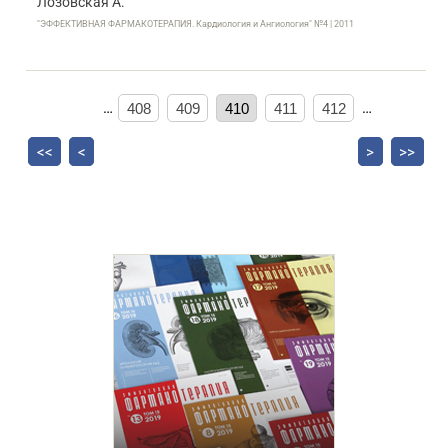
Лозовская А.
"ЭФФЕКТИВНАЯ ФАРМАКОТЕРАПИЯ. Кардиология и Ангиология" №4 | 2011
…
408
409
410
411
412
…
<<
<
>
>>