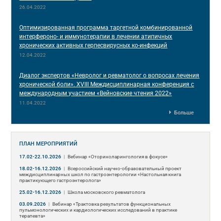
26.04.2022
Оптимизированная программа таргетной комбинированной
интерфероно- и иммунотерапии в лечении атипичных
хронических активных герпесвирусных ко-инфекций
12.04.2022
Диалог экспертов «Невролог и ревматолог о вопросах лечения
хронической боли». XVIII Междисциплинарная конференция c
международным участием «Вейновские чтения 2022»
11.04.2022
Больше
ПЛАН МЕРОПРИЯТИЙ
17.02-22.10.2026
|
Вебинар «Оториноларингология в фокусе»
18.02-16.12.2026
|
Всероссийский научно-образовательный проект
междисциплинарных школ по гастроэнтерологии «Настольная книга
практикующего гастроэнтеролога»
25.02-16.12.2026
|
Школа московского ревматолога
03.09.2026
|
Вебинар «Трактовка результатов функциональных
пульмонологических и кардиологических исследований в практике
терапевта»