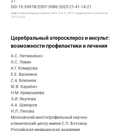
21.
DOI 10.33978/2307-3586-2025-21-41-14-21
Эффективная фармакотерапия. 2025. Том 21. № 41. Кардиология и ангиология
| 24.12.2025
Церебральный атеросклероз и инсульт:
возможности профилактики и лечения
А.С. Литвиненко
О.С. Левин
А.Г. Комарова
Е.Е. Васенина
С.А. Близнюк
Ю.В. Карабач
Н.М. Кривошеева
Э.И. Якупова
А.А. Шаваров
Н.Л. Ляхова
Московский многопрофильный научно-
клинический центр имени С.П. Боткина
Российская медицинская академия