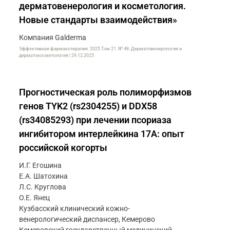
дерматовенерология и косметология.
Новые стандарты взаимодействия»
Компания Galderma
Эффективная фармакотерапия. 2025.Том 21. № 48. Дерматовенерология и
дерматокосметология | 29.12.2025
Прогностическая роль полиморфизмов
генов TYK2 (rs2304255) и DDX58
(rs34085293) при лечении псориаза
ингибитором интерлейкина 17A: опыт
российской когорты
И.Г. Егошина
Е.А. Шатохина
Л.С. Круглова
О.Е. Янец
Кузбасский клинический кожно-
венерологический диспансер, Кемерово