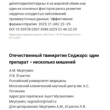
дипептидилпептидазы 4 на жировой обмен как
один из основных факторов риска развития
сердечно-сосудистых заболеваний:
промежуточные данные. Эффективная
фармакотерапия. 2025; 21 (46): 22–29.
DOI 10.33978/2307-3586-2025-21-46-22-29
Эффективная фармакотерапия. 2025.Том 21. № 46. Эндокринология |
25.12.2025
Отечественный твинкретин Седжаро: один
препарат – несколько мишеней
А.М. Мкртумян
Л.В. Егшатян
Российский университет медицины
Московский клинический научный центр им. А.С.
Логинова
Адрес для переписки: Ашот Мусаелович
Мкртумян, vagrashot@mail.ru
Для цитирования: Мкртумян А.М., Егшатян Л.В.