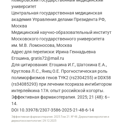
Кемеровский государственный медицинский
университет
Центральная государственная медицинская
академия Управления делами Президента РФ,
Москва
Медицинский научно-образовательный институт
Московского государственного университета
им. М.В. Ломоносова, Москва
Адрес для переписки: Ирина Геннадьевна
Егошина, gratis72@mail.ru
Для цитирования: Егошина И.Г., Шатохина Е.А.,
Круглова Л.С., Янец О.Е. Прогностическая роль
полиморфизмов генов TYK2 (rs2304255) и DDX58
(rs34085293) при лечении псориаза ингибитором
интерлейкина 17A: опыт российской когорты.
Эффективная фармакотерапия. 2025; 21 (48): 6–
14.
DOI 10.33978/2307-3586-2025-21-48-6-14
Эффективная фармакотерапия. 2025.Том 21. № 48. Дерматовенерология и
дерматокосметология | 29.12.2025