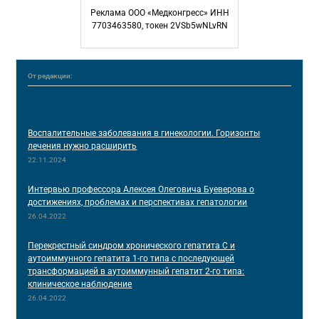
Реклама ООО «Медконгресс» ИНН
7703463580, токен 2VSb5wNLvRN
От редакции:
РЕКОМЕНДУЕМЫЕ СТАТЬИ
Воспалительные заболевания в гинекологии. Горизонты
лечения нужно расширить
22.11.2024
Интервью профессора Алексея Олеговича Буеверова о
достижениях, проблемах и перспективах гепатологии
26.04.2022
Перекрестный синдром хронического гепатита С и
аутоиммунного гепатита 1-го типа с последующей
трансформацией в аутоиммунный гепатит 2-го типа:
клиническое наблюдение
26.04.2022