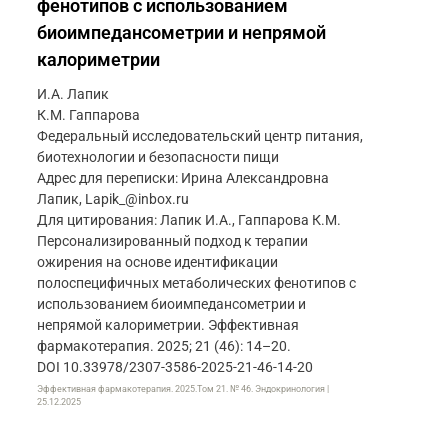
фенотипов с использованием
биоимпедансометрии и непрямой
калориметрии
И.А. Лапик
К.М. Гаппарова
Федеральный исследовательский центр питания,
биотехнологии и безопасности пищи
Адрес для переписки: Ирина Александровна
Лапик, Lapik_@inbox.ru
Для цитирования: Лапик И.А., Гаппарова К.М.
Персонализированный подход к терапии
ожирения на основе идентификации
полоспецифичных метаболических фенотипов с
использованием биоимпедансометрии и
непрямой калориметрии. Эффективная
фармакотерапия. 2025; 21 (46): 14–20.
DOI 10.33978/2307-3586-2025-21-46-14-20
Эффективная фармакотерапия. 2025.Том 21. № 46. Эндокринология |
25.12.2025