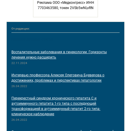
Реклама ООО «Медконгресс» ИНН
7703463580, токен 2VSb5wNLvRN
От редакции:
РЕКОМЕНДУЕМЫЕ СТАТЬИ
Воспалительные заболевания в гинекологии. Горизонты
лечения нужно расширить
22.11.2024
Интервью профессора Алексея Олеговича Буеверова о
достижениях, проблемах и перспективах гепатологии
26.04.2022
Перекрестный синдром хронического гепатита С и
аутоиммунного гепатита 1-го типа с последующей
трансформацией в аутоиммунный гепатит 2-го типа:
клиническое наблюдение
26.04.2022