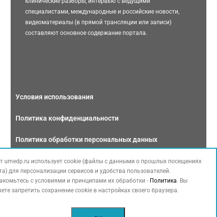
клинические разборы, интервью с ведущими
специалистами, международные и российские новости,
видеоматериалы (в прямой трансляции или записи)
составляют основное содержание портала.
Условия использования
Политика конфиденциальности
Политика обработки персональных данных
Связаться с нами
т umedp.ru использует cookie (файлы с данными о прошлых посещениях
та) для персонализации сервисов и удобства пользователей.
акомьтесь с условиями и принципами их обработки -
Политика
. Вы
ете запретить сохранение cookie в настройках своего браузера.
Copyright © 2026 МЕДФОРУМ. Все права защищены. Данный сайт также