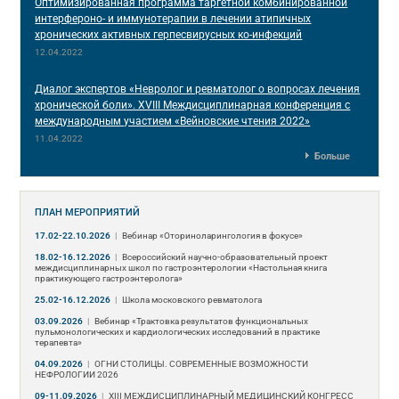
Оптимизированная программа таргетной комбинированной
интерфероно- и иммунотерапии в лечении атипичных
хронических активных герпесвирусных ко-инфекций
12.04.2022
Диалог экспертов «Невролог и ревматолог о вопросах лечения
хронической боли». XVIII Междисциплинарная конференция c
международным участием «Вейновские чтения 2022»
11.04.2022
Больше
ПЛАН МЕРОПРИЯТИЙ
17.02-22.10.2026
|
Вебинар «Оториноларингология в фокусе»
18.02-16.12.2026
|
Всероссийский научно-образовательный проект
междисциплинарных школ по гастроэнтерологии «Настольная книга
практикующего гастроэнтеролога»
25.02-16.12.2026
|
Школа московского ревматолога
03.09.2026
|
Вебинар «Трактовка результатов функциональных
пульмонологических и кардиологических исследований в практике
терапевта»
04.09.2026
|
ОГНИ СТОЛИЦЫ. СОВРЕМЕННЫЕ ВОЗМОЖНОСТИ
НЕФРОЛОГИИ 2026
09-11.09.2026
|
ХIII МЕЖДИСЦИПЛИНАРНЫЙ МЕДИЦИНСКИЙ КОНГРЕСС