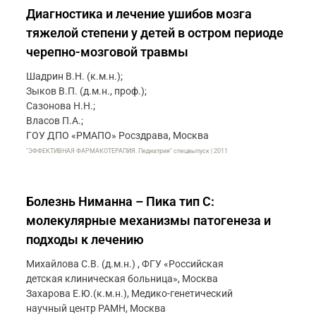
Диагностика и лечение ушибов мозга
тяжелой степени у детей в остром периоде
черепно-мозговой травмы
Шадрин В.Н. (к.м.н.);
Зыков В.П. (д.м.н., проф.);
Сазонова Н.Н.;
Власов П.А.;
ГОУ ДПО «РМАПО» Росздрава, Москва
"ЭФФЕКТИВНАЯ ФАРМАКОТЕРАПИЯ. Педиатрия" спецвыпуск | 2011
Болезнь Ниманна – Пика тип С:
молекулярные механизмы патогенеза и
подходы к лечению
Михайлова С.В. (д.м.н.) , ФГУ «Российская
детская клиническая больница», Москва
Захарова Е.Ю.(к.м.н.), Медико-генетический
научный центр РАМН, Москва