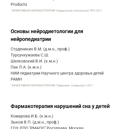
Products
"ЭФФЕКТИВНАЯ ФАРМАКОТЕРАПИЯ. Кардиология и Ангиология" №5 | 2011
Основы нейродиетологии для
нейропедиатрии
Студеникин В.М. (д.м.н., проф.)
Турсунхужаева С.Ш.
Шелковский В.И. (к.м.н.)
Пак Л.А. (к.м.н.)
НИИ педиатрии Научного центра здоровья детей
РАМН
"ЭФФЕКТИВНАЯ ФАРМАКОТЕРАПИЯ. Педиатрия" спецвыпуск | 2011
Фармакотерапия нарушений сна у детей
Комарова И.Б. (к.м.н.)
Зыков В.П. (д.м.н., проф.)
ГОУ ДПО "РМАПО" Росздрава, Москва