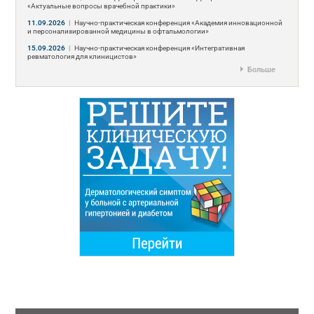
«Актуальные вопросы врачебной практики»
11.09.2026
|
Научно-практическая конференция «Академия инновационной
и персонализированной медицины в офтальмологии»
15.09.2026
|
Научно-практическая конференция «Интегративная
ревматология для клиницистов»
Больше