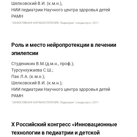
Шелковский В.И. (к.м.н.),
НИИ педиатрии Научного центра здоровья детей
РАМН
"ЭФФЕКТИВНАЯ ФАРМАКОТЕРАПИЯ. Педиатрия" спецвыпуск | 2011
Роль и место нейропротекции в лечении
эпилепсии
Студеникин В.М.(д.м.н., проф.);
Турсунхужаева С.Ш.;
Пак Л.А. (к.м.н.);
Шелковский В.И. (к.м.н.);
НИИ педиатрии Научного центра здоровья детей
РАМН
"ЭФФЕКТИВНАЯ ФАРМАКОТЕРАПИЯ. Педиатрия" спецвыпуск | 2011
X Российский конгресс «Инновационные
технологии в педиатрии и детской