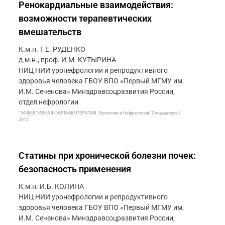
Ренокардиальные взаимодействия:
возможности терапевтических
вмешательств
К.м.н. Т.Е. РУДЕНКО
д.м.н., проф. И.М. КУТЫРИНА
НИЦ НИИ уронефрологии и репродуктивного
здоровья человека ГБОУ ВПО «Первый МГМУ им.
И.М. Сеченова» Минздравсоцразвития России,
отдел нефрологии
"ЭФФЕКТИВНАЯ ФАРМАКОТЕРАПИЯ. Урология и Нефрология" Спецвыпуск |
2012
Статины при хронической болезни почек:
безопасность применения
К.м.н. И.Б. КОЛИНА
НИЦ НИИ уронефрологии и репродуктивного
здоровья человека ГБОУ ВПО «Первый МГМУ им.
И.М. Сеченова» Минздравсоцразвития России,