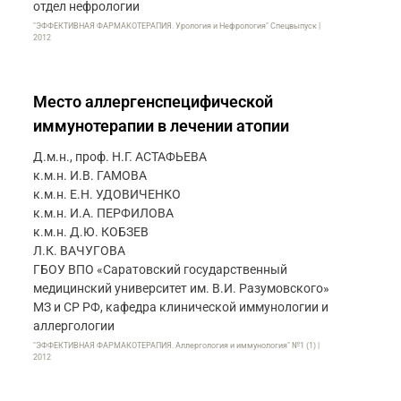
отдел нефрологии
"ЭФФЕКТИВНАЯ ФАРМАКОТЕРАПИЯ. Урология и Нефрология" Спецвыпуск |
2012
Место аллергенспецифической
иммунотерапии в лечении атопии
Д.м.н., проф. Н.Г. АСТАФЬЕВА
к.м.н. И.В. ГАМОВА
к.м.н. Е.Н. УДОВИЧЕНКО
к.м.н. И.А. ПЕРФИЛОВА
к.м.н. Д.Ю. КОБЗЕВ
Л.К. ВАЧУГОВА
ГБОУ ВПО «Саратовский государственный
медицинский университет им. В.И. Разумовского»
МЗ и СР РФ, кафедра клинической иммунологии и
аллергологии
"ЭФФЕКТИВНАЯ ФАРМАКОТЕРАПИЯ. Аллергология и иммунология" №1 (1) |
2012