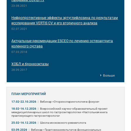
пандемии COVID-19
23.08.2021
Нефропротективные эффекты эртуглифлозина по результатам
исследования VERTIS CV и его вторичного анализа
02.07.2021
Актуальные рекомендации ESCEO по лечению остеоартрита
коленного сустава
07.03.2018
ХОБЛ и бронхоэктазы
28.09.2017
Больше
ПЛАН МЕРОПРИЯТИЙ
17.02-22.10.2026
|
Вебинар «Оториноларингология в фокусе»
18.02-16.12.2026
|
Всероссийский научно-образовательный проект
междисциплинарных школ по гастроэнтерологии «Настольная книга
практикующего гастроэнтеролога»
25.02-16.12.2026
|
Школа московского ревматолога
03.09.2026
|
Вебинар «Трактовка результатов функциональных