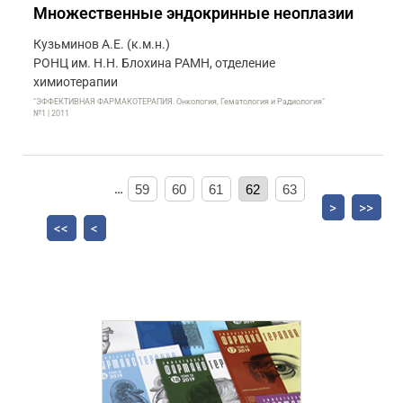
Множественные эндокринные неоплазии
Кузьминов А.Е. (к.м.н.)
РОНЦ им. Н.Н. Блохина РАМН, отделение
химиотерапии
"ЭФФЕКТИВНАЯ ФАРМАКОТЕРАПИЯ. Онкология, Гематология и Радиология"
№1 | 2011
…
59
60
61
62
63
>
>>
<<
<