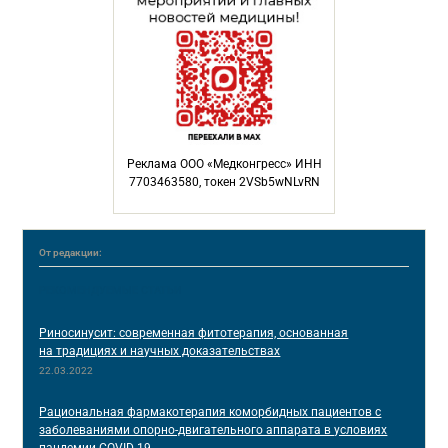
Реклама ООО «Медконгресс» ИНН
7703463580, токен 2VSb5wNLvRN
От редакции:
РЕКОМЕНДУЕМЫЕ СТАТЬИ
Риносинусит: современная фитотерапия, основанная
на традициях и научных доказательствах
22.03.2022
Рациональная фармакотерапия коморбидных пациентов с
заболеваниями опорно-двигательного аппарата в условиях