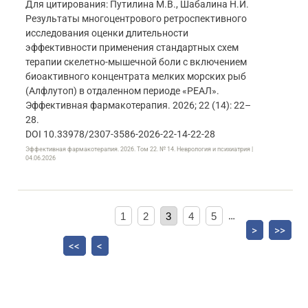
Для цитирования: Путилина М.В., Шабалина Н.И.
Результаты многоцентрового ретроспективного
исследования оценки длительности
эффективности применения стандартных схем
терапии скелетно-мышечной боли с включением
биоактивного концентрата мелких морских рыб
(Алфлутоп) в отдаленном периоде «РЕАЛ».
Эффективная фармакотерапия. 2026; 22 (14): 22–
28.
DOI 10.33978/2307-3586-2026-22-14-22-28
Эффективная фармакотерапия. 2026. Том 22. № 14. Неврология и психиатрия |
04.06.2026
1
2
3
4
5
…
>
>>
<<
<