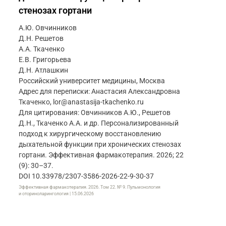
стенозах гортани
А.Ю. Овчинников
Д.Н. Решетов
А.А. Ткаченко
Е.В. Григорьева
Д.Н. Атлашкин
Российский университет медицины, Москва
Адрес для переписки: Анастасия Александровна
Ткаченко, lor@anastasija-tkachenko.ru
Для цитирования: Овчинников А.Ю., Решетов
Д.Н., Ткаченко А.А. и др. Персонализированный
подход к хирургическому восстановлению
дыхательной функции при хронических стенозах
гортани. Эффективная фармакотерапия. 2026; 22
(9): 30–37.
DOI 10.33978/2307-3586-2026-22-9-30-37
Эффективная фармакотерапия. 2026. Том 22. № 9. Пульмонология
и оториноларингология | 15.06.2026