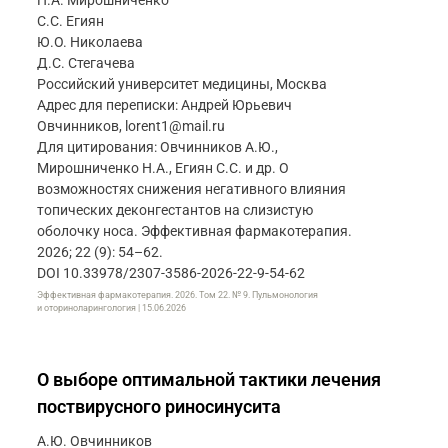
Н.А. Мирошниченко
С.С. Егиян
Ю.О. Николаева
Д.С. Стегачева
Российский университет медицины, Москва
Адрес для переписки: Андрей Юрьевич
Овчинников, lorent1@mail.ru
Для цитирования: Овчинников А.Ю.,
Мирошниченко Н.А., Егиян С.С. и др. О
возможностях снижения негативного влияния
топических деконгестантов на слизистую
оболочку носа. Эффективная фармакотерапия.
2026; 22 (9): 54–62.
DOI 10.33978/2307-3586-2026-22-9-54-62
Эффективная фармакотерапия. 2026. Том 22. № 9. Пульмонология
и оториноларингология | 15.06.2026
О выборе оптимальной тактики лечения
поствирусного риносинусита
А.Ю. Овчинников