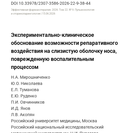
DOI 10.33978/2307-3586-2026-22-9-38-44
Эффективная фармакотерапия. 2026. Том 22. № 9. Пульмонология
и оториноларингология | 15.06.2026
Экспериментально-клиническое
обоснование возможности репаративного
воздействия на слизистую оболочку носа,
поврежденную воспалительным
процессом
Н.А. Мирошниченко
Ю.О. Николаева
Е.Л. Туманова
Е.Ю. Руденко
П.И. Овчинников
И.Д. Янов
Л.В. Акопян
Российский университет медицины, Москва
Российский национальный исследовательский