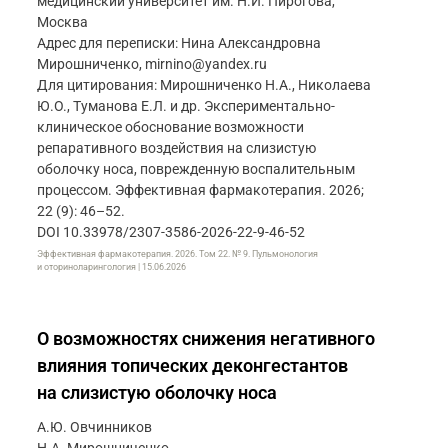
медицинский университет им. Н.И. Пирогова,
Москва
Адрес для переписки: Нина Александровна
Мирошниченко, mirnino@yandex.ru
Для цитирования: Мирошниченко Н.А., Николаева
Ю.О., Туманова Е.Л. и др. Экспериментально-
клиническое обоснование возможности
репаративного воздействия на слизистую
оболочку носа, поврежденную воспалительным
процессом. Эффективная фармакотерапия. 2026;
22 (9): 46–52.
DOI 10.33978/2307-3586-2026-22-9-46-52
Эффективная фармакотерапия. 2026. Том 22. № 9. Пульмонология
и оториноларингология | 15.06.2026
О возможностях снижения негативного
влияния топических деконгестантов
на слизистую оболочку носа
А.Ю. Овчинников