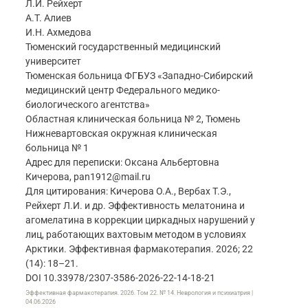
Л.И. Рейхерт
А.Т. Алиев
И.Н. Ахмедова
Тюменский государственный медицинский
университет
Тюменская больница ФГБУЗ «Западно-Сибирский
медицинский центр Федерального медико-
биологического агентства»
Областная клиническая больница № 2, Тюмень
Нижневартовская окружная клиническая
больница № 1
Адрес для переписки: Оксана Альбертовна
Кичерова, pan1912@mail.ru
Для цитирования: Кичерова О.А., Вербах Т.Э.,
Рейхерт Л.И. и др. Эффективность мелатонина и
агомелатина в коррекции циркадных нарушений у
лиц, работающих вахтовым методом в условиях
Арктики. Эффективная фармакотерапия. 2026; 22
(14): 18–21.
DOI 10.33978/2307-3586-2026-22-14-18-21
Эффективная фармакотерапия. 2026. Том 22. № 14. Неврология и психиатрия |
04.06.2026