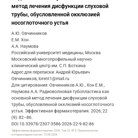
метод лечения дисфункции слуховой
трубы, обусловленной окклюзией
носоглоточного устья
А.Ю. Овчинников
Е.М. Хон
А.А. Наумова
Российский университет медицины, Москва
Московский многопрофильный научно-
клинический центр им. С.П. Боткина
Адрес для переписки: Андрей Юрьевич
Овчинников, lorent1@mail.ru
Для цитирования: Овчинников А.Ю., Хон Е.М.,
Наумова А.А. Радиоволновая тубопластика как
основной метод лечения дисфункции слуховой
трубы, обусловленной окклюзией носоглоточного
устья. Эффективная фармакотерапия. 2026; 22
(9): 82–86.
DOI 10.33978/2307-3586-2026-22-9-82-86
Эффективная фармакотерапия. 2026. Том 22. № 9. Пульмонология
и оториноларингология | 15.06.2026