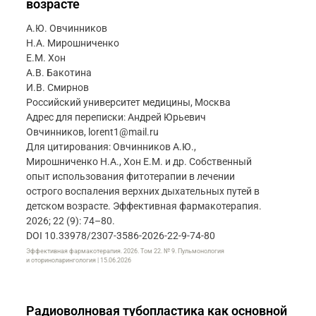
возрасте
А.Ю. Овчинников
Н.А. Мирошниченко
Е.М. Хон
А.В. Бакотина
И.В. Смирнов
Российский университет медицины, Москва
Адрес для переписки: Андрей Юрьевич
Овчинников, lorent1@mail.ru
Для цитирования: Овчинников А.Ю.,
Мирошниченко Н.А., Хон Е.М. и др. Собственный
опыт использования фитотерапии в лечении
острого воспаления верхних дыхательных путей в
детском возрасте. Эффективная фармакотерапия.
2026; 22 (9): 74–80.
DOI 10.33978/2307-3586-2026-22-9-74-80
Эффективная фармакотерапия. 2026. Том 22. № 9. Пульмонология
и оториноларингология | 15.06.2026
Радиоволновая тубопластика как основной