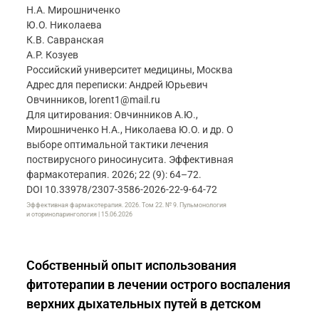
Н.А. Мирошниченко
Ю.О. Николаева
К.В. Савранская
А.Р. Козуев
Российский университет медицины, Москва
Адрес для переписки: Андрей Юрьевич
Овчинников, lorent1@mail.ru
Для цитирования: Овчинников А.Ю.,
Мирошниченко Н.А., Николаева Ю.О. и др. О
выборе оптимальной тактики лечения
поствирусного риносинусита. Эффективная
фармакотерапия. 2026; 22 (9): 64–72.
DOI 10.33978/2307-3586-2026-22-9-64-72
Эффективная фармакотерапия. 2026. Том 22. № 9. Пульмонология
и оториноларингология | 15.06.2026
Собственный опыт использования
фитотерапии в лечении острого воспаления
верхних дыхательных путей в детском