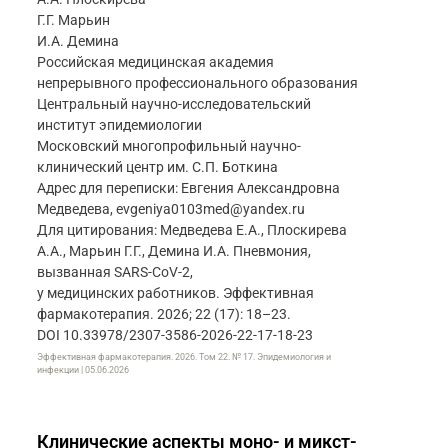
Г.Г. Марьин
И.А. Демина
Российская медицинская академия
непрерывного профессионального образования
Центральный научно-исследовательский
институт эпидемиологии
Московский многопрофильный научно-
клинический центр им. С.П. Боткина
Адрес для переписки: Евгения Александровна
Медведева, evgeniya0103med@yandex.ru
Для цитирования: Медведева Е.А., Плоскирева
А.А., Марьин Г.Г., Демина И.А. Пневмония,
вызванная SARS-CoV-2,
у медицинских работников. Эффективная
фармакотерапия. 2026; 22 (17): 18–23.
DOI 10.33978/2307-3586-2026-22-17-18-23
Эффективная фармакотерапия. 2026. Том 22. № 17. Эпидемиология и
инфекции | 05.06.2026
Клинические аспекты моно- и микст-