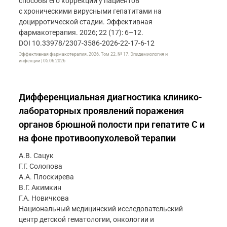
способы его коррекции у пациентов
с хроническими вирусными гепатитами на
доцирротической стадии. Эффективная
фармакотерапия. 2026; 22 (17): 6–12.
DOI 10.33978/2307-3586-2026-22-17-6-12
Эффективная фармакотерапия. 2026. Том 22. № 17. Эпидемиология и
инфекции | 05.06.2026
Дифференциальная диагностика клинико-
лабораторных проявлений поражения
органов брюшной полости при гепатите C и
на фоне противоопухолевой терапии
А.В. Сацук
Г.Г. Солопова
А.А. Плоскирева
В.Г. Акимкин
Г.А. Новичкова
Национальный медицинский исследовательский
центр детской гематологии, онкологии и