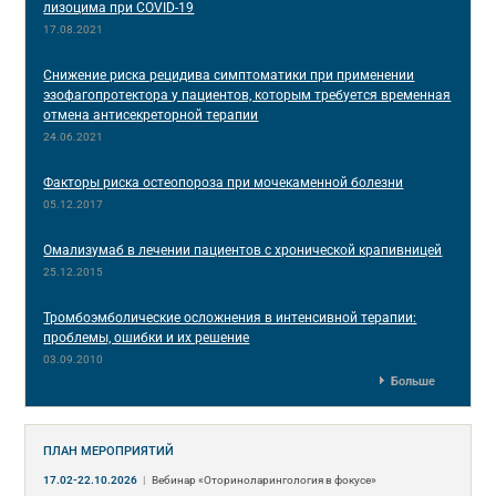
лизоцима при COVID-19
17.08.2021
Снижение риска рецидива симптоматики при применении
эзофагопротектора у пациентов, которым требуется временная
отмена антисекреторной терапии
24.06.2021
Факторы риска остеопороза при мочекаменной болезни
05.12.2017
Омализумаб в лечении пациентов с хронической крапивницей
25.12.2015
Тромбоэмболические осложнения в интенсивной терапии:
проблемы, ошибки и их решение
03.09.2010
Больше
ПЛАН МЕРОПРИЯТИЙ
17.02-22.10.2026
|
Вебинар «Оториноларингология в фокусе»