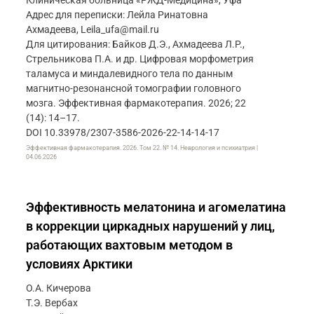
Клиническая больница «РЖД-Медицина», Уфа
Адрес для переписки: Лейла Ринатовна
Ахмадеева, Leila_ufa@mail.ru
Для цитирования: Байков Д.Э., Ахмадеева Л.Р.,
Стрельникова П.А. и др. Цифровая морфометрия
таламуса и миндалевидного тела по данным
магнитно-резонансной томографии головного
мозга. Эффективная фармакотерапия. 2026; 22
(14): 14–17.
DOI 10.33978/2307-3586-2026-22-14-14-17
Эффективная фармакотерапия. 2026. Том 22. № 14. Неврология и психиатрия |
04.06.2026
Эффективность мелатонина и агомелатина
в коррекции циркадных нарушений у лиц,
работающих вахтовым методом в
условиях Арктики
О.А. Кичерова
Т.Э. Вербах