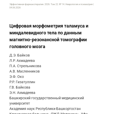
Эффективная фармакотерапия. 2026. Том 22. № 14. Неврология и психиатрия |
04.06.2026
Цифровая морфометрия таламуса и
миндалевидного тела по данным
магнитно-резонансной томографии
головного мозга
Д.Э. Байков
Л.Р. Ахмадеева
П.А. Стрельникова
А.В. Масленников
Э.Ф. Око
Р.Р. Гизатуллин
Г.В. Байкова
Э.Н. Ахмадеева
Башкирский государственный медицинский
университет
Академия наук Республики Башкортостан