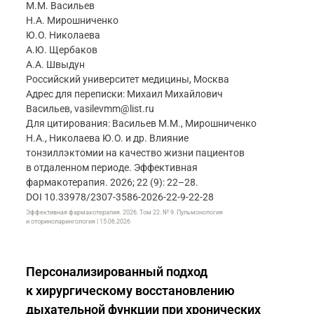
М.М. Васильев
Н.А. Мирошниченко
Ю.О. Николаева
А.Ю. Щербаков
А.А. Швыдун
Российский университет медицины, Москва
Адрес для переписки: Михаил Михайлович
Васильев, vasilevmm@list.ru
Для цитирования: Васильев М.М., Мирошниченко
Н.А., Николаева Ю.О. и др. Влияние
тонзиллэктомии на качество жизни пациентов
в отдаленном периоде. Эффективная
фармакотерапия. 2026; 22 (9): 22–28.
DOI 10.33978/2307-3586-2026-22-9-22-28
Эффективная фармакотерапия. 2026. Том 22. № 9. Пульмонология
и оториноларингология | 15.06.2026
Персонализированный подход
к хирургическому восстановлению
дыхательной функции при хронических