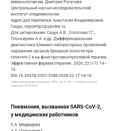
иммунологии им. Дмитрия Рогачева
Центральный научно-исследовательский
институт эпидемиологии
Адрес для переписки: Анастасия Владимировна
Сацук, vnpoemp2@yandex.ru
Для цитирования: Сацук А.В., Солопова Г.Г.,
Плоскирева А.А. и др. Дифференциальная
диагностика клинико-лабораторных проявлений
поражения органов брюшной полости при
гепатите C и на фоне противоопухолевой терапии.
Эффективная фармакотерапия. 2026; 22 (17): 14–
16.
DOI 10.33978/2307-3586-2026-22-17-14-16
Эффективная фармакотерапия. 2026. Том 22. № 17. Эпидемиология и
инфекции | 05.06.2026
Пневмония, вызванная SARS-CoV-2,
у медицинских работников
Е.А. Медведева
А.А. Плоскирева