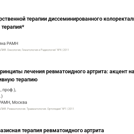
рственной терапии диссеминированного колоректал
 терапия*
хина РАМН
. Онкология, Гематология и Радиология" №4 | 2011
инципы лечения ревматоидного артрита: акцент н
ивную терапию
, проф.),
.)
РАМН, Москва
. Ревматология. Травматология. Ортопедия" №1 | 2011
азисная терапия ревматоидного артрита