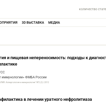
количество стат
ОПРИЯТИЯ
3D ВЫСТАВКА
МЕДИА
ия и пищевая непереносимость: подходы к диагнос
илактике
УСС
т иммунологии» ФМБА России
. Аллергология и иммунология" №2 (2) | 2012
филактика в лечении уратного нефролитиаза