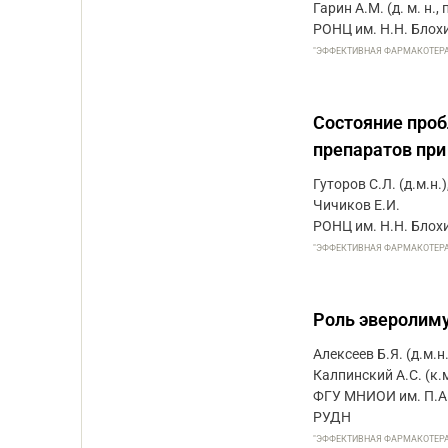
Гарин А.М. (д. м. н.,
РОНЦ им. Н.Н. Бло
"ЭФФЕКТИВНАЯ ФАРМАКОТЕРАПИЯ
Состояние про
препаратов при
Гуторов С.Л. (д.м.н.)
Чичиков Е.И.
РОНЦ им. Н.Н. Бло
"ЭФФЕКТИВНАЯ ФАРМАКОТЕРАПИЯ
Роль эверолиму
Алексеев Б.Я. (д.м.н.
Калпинский А.С. (к.м
ФГУ МНИОИ им. П.А.
РУДН
"ЭФФЕКТИВНАЯ ФАРМАКОТЕРАПИЯ