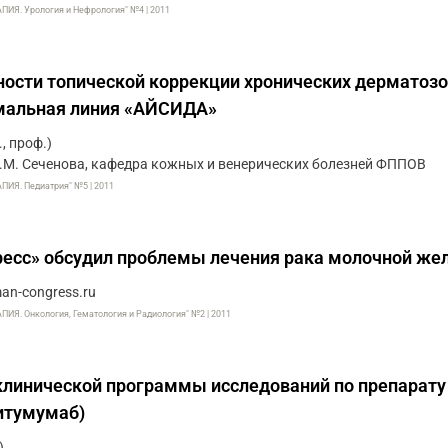
. Урология и Нефрология" №4 | 2011
сти топической коррекции хронических дерматозо
омальная линия «АЙСИДА»
., проф.)
М. Сеченова, кафедра кожных и венерических болезней ФППОВ
Я. Педиатрия" №5 | 2011
ресс» обсудил проблемы лечения рака молочной же
n-congress.ru
. Онкология, Гематология и Радиология" №2 | 2011
клинической программы исследований по препарату
итумумаб)
)