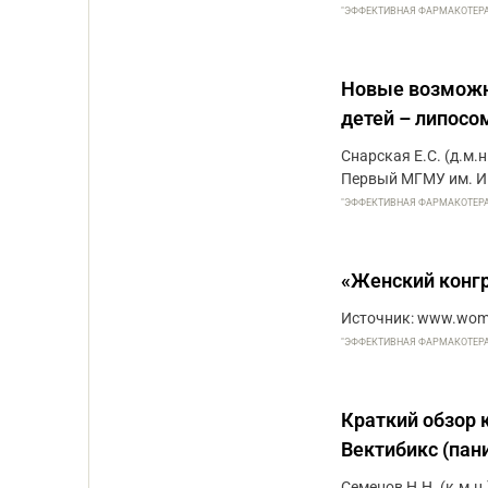
"ЭФФЕКТИВНАЯ ФАРМАКОТЕРАПИЯ
Новые возможно
детей – липос
Снарская Е.С. (д.м.н
Первый МГМУ им. И.
"ЭФФЕКТИВНАЯ ФАРМАКОТЕРАПИ
«Женский конг
Источник: www.woma
"ЭФФЕКТИВНАЯ ФАРМАКОТЕРАПИЯ
Краткий обзор 
Вектибикс (пан
Семенов Н.Н. (к.м.н.