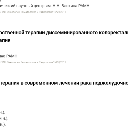
ический научный центр им. Н.Н. Блохина РАМН
. Онкология, Гематология и Радиология" №2 | 2011
рственной терапии диссеминированного колоректал
апия
хина РАМН
. Онкология, Гематология и Радиология" №3 | 2011
терапия в современном лечении рака поджелудочн
.),
.н.),
н.),