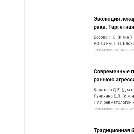
Эволюция лека
рака. Таргетная
Бесова Н.С. (к.м.н.)
РОНЦ им. Н.Н. Бло
"ЭФФЕКТИВНАЯ ФАРМАКОТЕРАПИЯ
Современные пр
раннюю агресс
Каратеев Д.Е. (д.м.н.
Лучихина Е.Л. (к.м.н
НИИ ревматологии 
"ЭФФЕКТИВНАЯ ФАРМАКОТЕРАПИЯ
Традиционная б