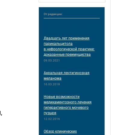
От редакции:
РЕКОМЕНДУЕМЫЕ СТАТЬИ
Двадцать лет применения
парикальцитола
в нефрологической практике:
доказанные преимущества
09.03.2021
Акральная лентигинозная
меланома
16.03.2018
Новые возможности
медикаментозного лечения
гиперактивного мочевого
,
пузыря
12.02.2016
Обзор клинических