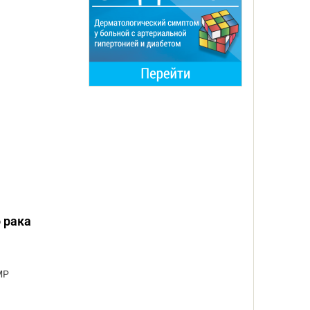
 рака
МР