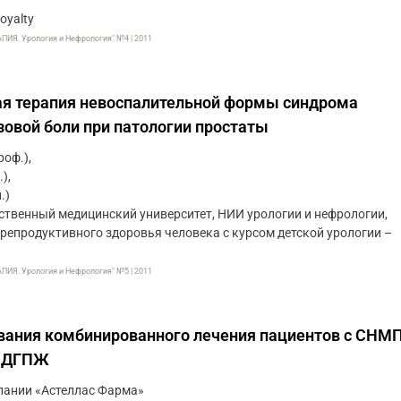
oyalty
. Урология и Нефрология" №4 | 2011
ая терапия невоспалительной формы синдрома
зовой боли при патологии простаты
роф.),
),
.)
ственный медицинский университет, НИИ урологии и нефрологии,
 репродуктивного здоровья человека с курсом детской урологии –
. Урология и Нефрология" №5 | 2011
вания комбинированного лечения пациентов с СНМП
х ДГПЖ
пании «Астеллас Фарма»