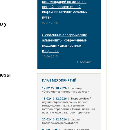
рекомендаций по лечению
острой неосложненной
инфекции нижних мочевых
путей
в у
27.07.2015
Экзогенные аллергические
альвеолиты: современные
подходы к диагностике
и терапии
17.06.2015
Больше
лезы
ПЛАН МЕРОПРИЯТИЙ
17.02-22.10.2026
|
Вебинар
«Оториноларингология в фокусе»
18.02-16.12.2026
|
Всероссийский
научно-образовательный проект
междисциплинарных школ по
гастроэнтерологии «Настольная книга
практикующего гастроэнтеролога»
25.02-16.12.2026
|
Школа
московского ревматолога
03.09.2026
|
Вебинар «Трактовка