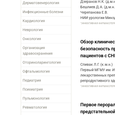
Дзеранов Н.К. (д.м.н
Дерматовенерология
Бешлиев Д.А. (д.м.н.
Инфекционные болезни
Черепанова Е.В.
НИИ урологии Минз
Кардиология
"ЭФФЕКТИВНАЯ ФАРМАКОТЕРАПИЯ
Неврология
Онкология
Обзор клиниче
Организация
безопасность п
здравоохранения
пациентов с СН
Оториноларингология
Спивак Л.Г. (к.м.н.)
Первый МГМУ им. И.
Офтальмология
лекарственных преп
Педиатрия
репродуктивного зд
"ЭФФЕКТИВНАЯ ФАРМАКОТЕРАПИЯ
Психиатрия
Пульмонология
Первое перорал
Ревматология
предстательно