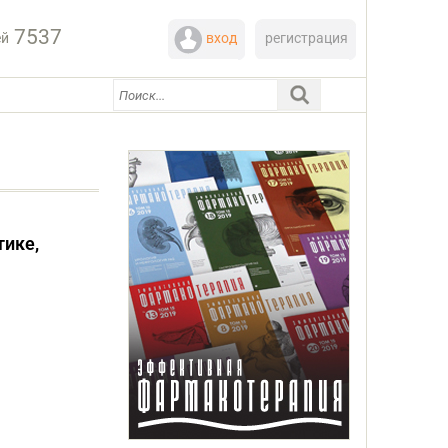
7537
ей
вход
регистрация
тике,