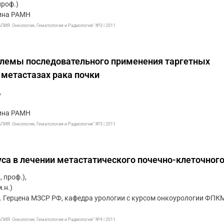
 проф.)
хина РАМН
. Онкология, Гематология и Радиология" №3 | 2011
блемы последовательного применения таргетных
 метастазах рака почки
,
хина РАМН
. Онкология, Гематология и Радиология" №3 | 2011
са в лечении метастатического почечно-клеточного
, проф.),
.н.)
 Герцена МЗСР РФ, кафедра урологии с курсом онкоурологии ФПК
. Онкология, Гематология и Радиология" №4 | 2011