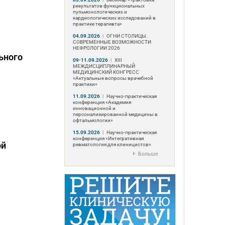
результатов функциональных
пульмонологических и
кардиологических исследований в
практике терапевта»
04.09.2026
|
ОГНИ СТОЛИЦЫ.
СОВРЕМЕННЫЕ ВОЗМОЖНОСТИ
НЕФРОЛОГИИ 2026
ьного
09-11.09.2026
|
ХIII
МЕЖДИСЦИПЛИНАРНЫЙ
МЕДИЦИНСКИЙ КОНГРЕСС
«Актуальные вопросы врачебной
практики»
11.09.2026
|
Научно-практическая
конференция «Академия
инновационной и
персонализированной медицины в
офтальмологии»
15.09.2026
|
Научно-практическая
конференция «Интегративная
ой
ревматология для клиницистов»
Больше