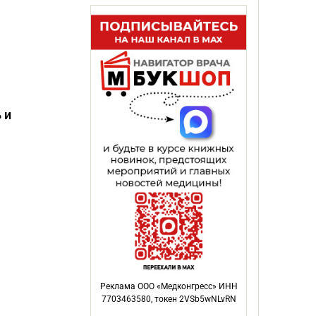
 и
Реклама ООО «Медконгресс» ИНН
7703463580, токен 2VSb5wNLvRN