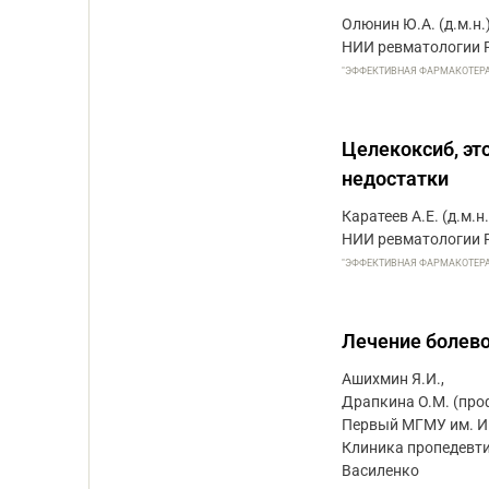
Олюнин Ю.А. (д.м.н.
НИИ ревматологии 
"ЭФФЕКТИВНАЯ ФАРМАКОТЕРАПИЯ
Целекоксиб, эт
недостатки
Каратеев А.Е. (д.м.н.
НИИ ревматологии 
"ЭФФЕКТИВНАЯ ФАРМАКОТЕРАПИЯ
Лечение болево
Ашихмин Я.И.,
Драпкина О.М. (проф.
Первый МГМУ им. И
Клиника пропедевтик
Василенко