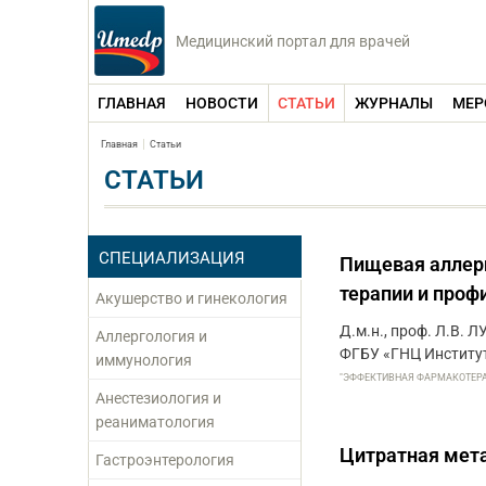
Медицинский портал для врачей
ГЛАВНАЯ
НОВОСТИ
СТАТЬИ
ЖУРНАЛЫ
МЕР
Главная
Статьи
СТАТЬИ
СПЕЦИАЛИЗАЦИЯ
Пищевая аллерг
терапии и проф
Акушерство и гинекология
Д.м.н., проф. Л.В. Л
Аллергология и
ФГБУ «ГНЦ Институ
иммунология
"ЭФФЕКТИВНАЯ ФАРМАКОТЕРАПИЯ
Анестезиология и
реаниматология
Цитратная мета
Гастроэнтерология