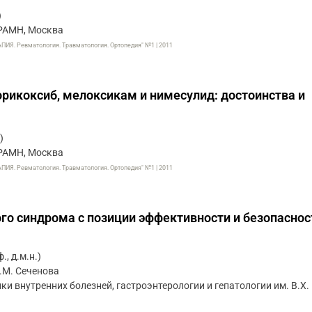
)
РАМН, Москва
. Ревматология. Травматология. Ортопедия" №1 | 2011
орикоксиб, мелоксикам и нимесулид: достоинства и
)
РАМН, Москва
. Ревматология. Травматология. Ортопедия" №1 | 2011
го синдрома с позиции эффективности и безопаснос
, д.м.н.)
.М. Сеченова
и внутренних болезней, гастроэнтерологии и гепатологии им. В.Х.