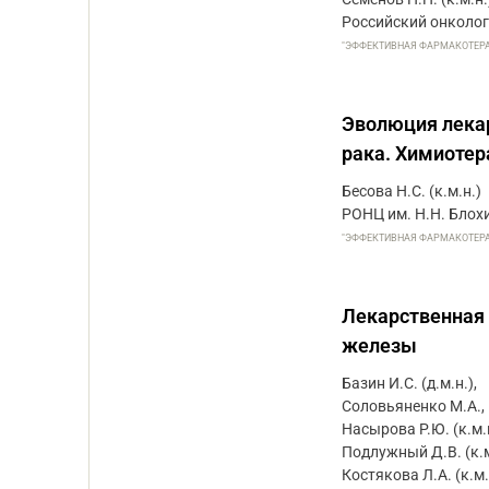
Российский онколог
"ЭФФЕКТИВНАЯ ФАРМАКОТЕРАПИЯ
Эволюция лека
рака. Химиотер
Бесова Н.С. (к.м.н.)
РОНЦ им. Н.Н. Бло
"ЭФФЕКТИВНАЯ ФАРМАКОТЕРАПИЯ
Лекарственная 
железы
Базин И.С. (д.м.н.),
Соловьяненко М.А.,
Насырова Р.Ю. (к.м.н
Подлужный Д.В. (к.м
Костякова Л.А. (к.м.