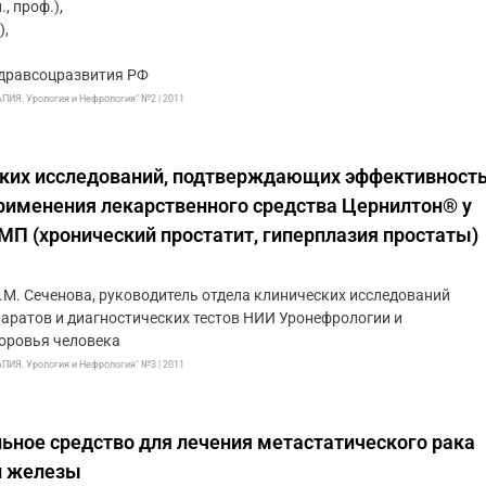
., проф.),
),
дравсоцразвития РФ
. Урология и Нефрология" №2 | 2011
ских исследований, подтверждающих эффективность
рименения лекарственного средства Цернилтон® у
МП (хронический простатит, гиперплазия простаты)
М. Сеченова, руководитель отдела клинических исследований
аратов и диагностических тестов НИИ Уронефрологии и
оровья человека
. Урология и Нефрология" №3 | 2011
ьное средство для лечения метастатического рака
й железы