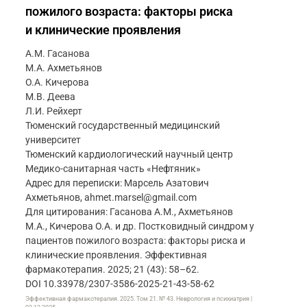
пожилого возраста: факторы риска
и клинические проявления
А.М. Гасанова
М.А. Ахметьянов
О.А. Кичерова
М.В. Деева
Л.И. Рейхерт
Тюменский государственный медицинский
университет
Тюменский кардиологический научный центр
Медико-санитарная часть «Нефтяник»
Адрес для переписки: Марсель Азатович
Ахметьянов, ahmet.marsel@gmail.com
Для цитирования: Гасанова А.М., Ахметьянов
М.А., Кичерова О.А. и др. Постковидный синдром у
пациентов пожилого возраста: факторы риска и
клинические проявления. Эффективная
фармакотерапия. 2025; 21 (43): 58–62.
DOI 10.33978/2307-3586-2025-21-43-58-62
Эффективная фармакотерапия. 2025. Том 21. № 43. Неврология и психиатрия |