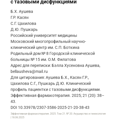
с тазовыми дисфункциями
Б.Х. Аушева
Г.Р. Касян
С.Г. Цахилова
Д.Ю. Пушкарь
Российский университет медицины
Московский многопрофильный научно-
клинический центр им. С.П. Боткина
Родильный дом № 8 Городской клинической
больницы № 15 им. О.М. Филатова
Адрес для переписки: Бэлла Хусеновна Аушева,
bellausheva@mail.ru
Для цитирования: Аушева Б.Х., Касян Г.Р.,
Цахилова С.Г., Пушкарь Д.Ю. Клинический
профиль пациентки с тазовыми дисфункциями.
Эффективная фармакотерапия. 2025; 21 (20): 38–
43.
DOI 10.33978/2307-3586-2025-21-20-38-43
Эффективная фармакотерапия. 2025. Том 21. № 20. Акушерство и гинекология
| 18.06.2025