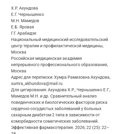
Х.Р. Ахундова
Е.Г. Чернышенко
М.Н. Мамедов
Е.Б. Яровая
Г.Г. Арабидзе
Национальный медицинский исследовательский
центр терапии и профилактической медицины,
Москва
Российская медицинская академия
непрерывного профессионального образования,
Москва
Адрес для переписки: Хумра Рамизовна Ахундова,
xumra_akhundova@mail.ru
Для цитирования: Ахундова Х.Р., Чернышенко Е.Г.,
Мамедов М.Н. и др. Сравнительный анализ
поведенческих и биологических факторов риска
сердечно-сосудистых заболеваний у больных
сахарным диабетом 2 типа в зависимости от
коморбидности соматических заболеваний.
Эффективная фармакотерапия. 2026; 22 (25): 22–
28.