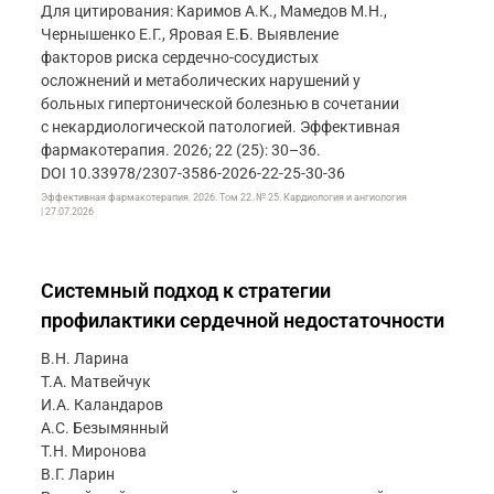
Для цитирования: Каримов А.К., Мамедов М.Н.,
Чернышенко Е.Г., Яровая Е.Б. Выявление
факторов риска сердечно-сосудистых
осложнений и метаболических нарушений у
больных гипертонической болезнью в сочетании
с некардиологической патологией. Эффективная
фармакотерапия. 2026; 22 (25): 30–36.
DOI 10.33978/2307-3586-2026-22-25-30-36
Эффективная фармакотерапия. 2026. Том 22. № 25. Кардиология и ангиология
| 27.07.2026
Системный подход к стратегии
профилактики сердечной недостаточности
В.Н. Ларина
Т.А. Матвейчук
И.А. Каландаров
А.С. Безымянный
Т.Н. Миронова
В.Г. Ларин