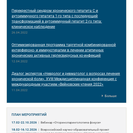
Перекрестный синдром хронического гепатита С и
аутоиммунного гепатита 1-го типа с последующей
трансформацией в аутоиммунный гепатит 2-го типа:
клиническое наблюдение
26.04.2022
Оптимизированная программа таргетной комбинированной
интерфероно- и иммунотерапии в лечении атипичных
хронических активных герпесвирусных ко-инфекций
12.04.2022
Диалог экспертов «Невролог и ревматолог о вопросах лечения
хронической боли». XVIII Междисциплинарная конференция c
международным участием «Вейновские чтения 2022»
11.04.2022
Больше
ПЛАН МЕРОПРИЯТИЙ
17.02-22.10.2026
|
Вебинар «Оториноларингология в фокусе»
18.02-16.12.2026
|
Всероссийский научно-образовательный проект