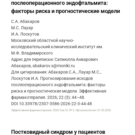
послеоперационного эндофтальмита:
факторы риска и прогностические модели
С.А. Абакаров
М.С. Лауар
И.А. Лоскутов
Московский областной научно-
исследовательский клинический институт им.
М.Ф. Владимирского
Адрес для переписки: Сапиюлла Анварович
Абакаров, abakarov.s@moniki.ru
Для цитирования: Абакаров С.А., Лауар М.С.,
Лоскутов И.А. Прогнозирование исходов
послеоперационного эндофтальмита: факторы
риска и прогностические модели. Эффективная
фармакотерапия. 2026; 22 (3): 44–48.
DOI 10.33978/2307-3586-2026-22-3-44-48
Эффективная фармакотерапия. 2026.Том 22. № 3. Офтальмология | 31.03.2026
Постковидный синдром у пациентов