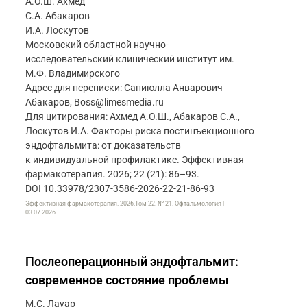
А.О.Ш. Ахмед
С.А. Абакаров
И.А. Лоскутов
Московский областной научно-
исследовательский клинический институт им.
М.Ф. Владимирского
Адрес для переписки: Сапиюлла Анварович
Абакаров, Boss@limesmedia.ru
Для цитирования: Ахмед А.О.Ш., Абакаров С.А.,
Лоскутов И.А. Факторы риска постинъекционного
эндофтальмита: от доказательств
к индивидуальной профилактике. Эффективная
фармакотерапия. 2026; 22 (21): 86–93.
DOI 10.33978/2307-3586-2026-22-21-86-93
Эффективная фармакотерапия. 2026.Том 22. № 21. Офтальмология |
03.07.2026
Послеоперационный эндофтальмит:
современное состояние проблемы
М.С. Лауар