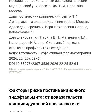
Российский национальный исследовательский
медицинский университет им. Н.И. Пирогова,
Москва
Диагностический клинический центр № 1
Департамента здравоохранения города Москвы
Адрес для переписки: Вера Николаевна Ларина,
larinav@mail.ru
Для цитирования: Ларина В.Н., Матвейчук Т.А.,
Каландаров И.А. и др. Системный подход к
стратегии профилактики сердечной
недостаточности. Эффективная фармакотерапия.
2026; 22 (25): 52–64.
DOI 10.33978/2307-3586-2026-22-25-52-64
Эффективная фармакотерапия. 2026. Том 22. № 25. Кардиология и ангиология
| 27.07.2026
Факторы риска постинъекционного
эндофтальмита: от доказательств
к индивидуальной профилактике