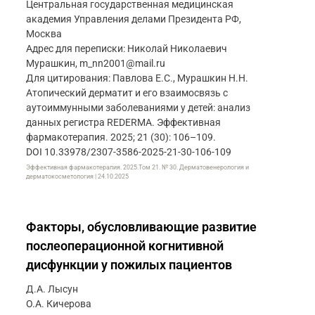
Центральная государственная медицинская
академия Управления делами Президента РФ,
Москва
Адрес для переписки: Николай Николаевич
Мурашкин, m_nn2001@mail.ru
Для цитирования: Павлова Е.С., Мурашкин Н.Н.
Атопический дерматит и его взаимосвязь с
аутоиммунными заболеваниями у детей: анализ
данных регистра REDERMA. Эффективная
фармакотерапия. 2025; 21 (30): 106–109.
DOI 10.33978/2307-3586-2025-21-30-106-109
Эффективная фармакотерапия. 2025.Том 21. № 30. Дерматовенерология и
дерматокосметология | 24.10.2025
Факторы, обусловливающие развитие
послеоперационной когнитивной
дисфункции у пожилых пациентов
Д.А. Лысун
О.А. Кичерова