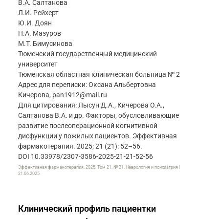
В.А. Салтанова
Л.И. Рейхерт
Ю.И. Доян
Н.А. Мазуров
М.Т. Бимусинова
Тюменский государственный медицинский
университет
Тюменская областная клиническая больница № 2
Адрес для переписки: Оксана Альбертовна
Кичерова, pan1912@mail.ru
Для цитирования: Лысун Д.А., Кичерова О.А.,
Салтанова В.А. и др. Факторы, обусловливающие
развитие послеоперационной когнитивной
дисфункции у пожилых пациентов. Эффективная
фармакотерапия. 2025; 21 (21): 52–56.
DOI 10.33978/2307-3586-2025-21-21-52-56
Эффективная фармакотерапия. 2025. Том 21. № 21. Неврология и психиатрия |
21.06.2025
Клинический профиль пациентки