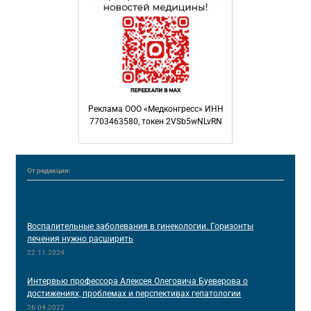
Реклама ООО «Медконгресс» ИНН
7703463580, токен 2VSb5wNLvRN
От редакции:
РЕКОМЕНДУЕМЫЕ СТАТЬИ
Воспалительные заболевания в гинекологии. Горизонты
лечения нужно расширить
22.11.2024
Интервью профессора Алексея Олеговича Буеверова о
достижениях, проблемах и перспективах гепатологии
26.04.2022