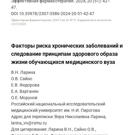
Эффективная фармакотерапия. 2024; 20 (51): 42–
47.
DOI 10.33978/2307-3586-2024-20-51-42-47
Эффективная фармакотерапия. 2024. Том 20. № 51. Кардиология и ангиология
| 24.12.2024
Факторы риска хронических заболеваний и
следование принципам здорового образа
жизни обучающихся медицинского вуза
В.Н. Ларина
О.В. Сайно
Е.В. Федорова
Е.А. Вартанян
О.Е. Морунов
Российский национальный исследовательский
медицинский университет им. Н.И. Пирогова
Адрес для переписки: Вера Николаевна Ларина,
larina_vn@rsmu.ru
Для цитирования: Ларина В.Н., Сайно О.В.,