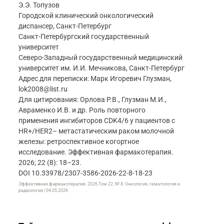
Э.Э. Топузов
Городской клинический онкологический
диспансер, Санкт-Петербург
Санкт-Петербургский государственный
университет
Северо-Западный государственный медицинский
университет им. И.И. Мечникова, Санкт-Петербург
Адрес для переписки: Марк Игоревич Глузман,
lok2008@list.ru
Для цитирования: Орлова Р.В., Глузман М.И.,
Авраменко И.В. и др. Роль повторного
применения ингибиторов CDK4/6 у пациентов с
HR+/HER2– метастатическим раком молочной
железы: ретроспективное когортное
исследование. Эффективная фармакотерапия.
2026; 22 (8): 18–23.
DOI 10.33978/2307-3586-2026-22-8-18-23
Эффективная фармакотерапия. 2026.Том 22. № 8. Онкология, гематология и
радиология | 04.05.2026