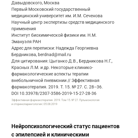
Давыдовского, Москва
Первый Московский государственный
медицинский университет им. И.М. Сеченова
Научный центр экспертизы средств медицинского
применения
Институт биохимической физики им. Н.М.
Эмануэля РАН
Адрес для переписки: Надежда Георгиевна
Бердникова, berdnad@mail.ru
Для цитирования: Цыганко Д.В., Бердникова Н.Г.,
Красных Л.М. и др. Некоторые клинико-
фармакологические аспекты терапии
внебольничной пневмонии // Эффективная
фармакотерапия. 2019. Т. 15. № 27. С. 28–36.
DOI 10.33978/2307-3586-2019-15-27-28-36
Эффективная фармакотерапия. 2019. Том 15. № 27. Пульмонология
и оториноларингология | 05.08.2019
Нейропсихологический статус пациентов
с эпилепсией и клиническими