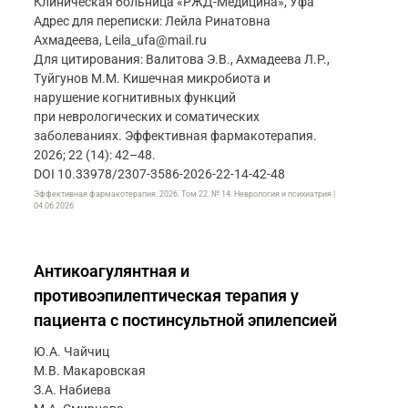
Клиническая больница «РЖД-Медицина», Уфа
Адрес для переписки: Лейла Ринатовна
Ахмадеева, Leila_ufa@mail.ru
Для цитирования: Валитова Э.В., Ахмадеева Л.Р.,
Туйгунов М.М. Кишечная микробиота и
нарушение когнитивных функций
при неврологических и соматических
заболеваниях. Эффективная фармакотерапия.
2026; 22 (14): 42–48.
DOI 10.33978/2307-3586-2026-22-14-42-48
Эффективная фармакотерапия. 2026. Том 22. № 14. Неврология и психиатрия |
04.06.2026
Антикоагулянтная и
противоэпилептическая терапия у
пациента с постинсультной эпилепсией
Ю.А. Чайчиц
М.В. Макаровская
З.А. Набиева