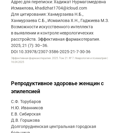
Адрес для переписки: Хадижат Нурмагомедовна
Исмаилова, khadizhat1704@icloud.com
Для цитирования: Ханмурзаева Н.Б.,
Ханмурзаева С.Б., Исмаилова Х.Н., Гаджиева М.З.
Возможности искусственного интеллекта
в выявлении и контроле неврологических
расстройств. Эффективная фармакотерапия.
2025; 21 (7): 30–36.
DOI 10.33978/2307-3586-2025-21-7-30-36
Эффективная фармакотерапия. 2025. Том 21. № 7. Неврология и психиатрия |
16.04.2025
Репродуктивное здоровье женщин с
эпилепсией
С.Ф. Торубаров
Н.Ю. Иванников
Е.В. Сибирская
Д.В. Горшкова
Долгопрудненская центральная городская
больница