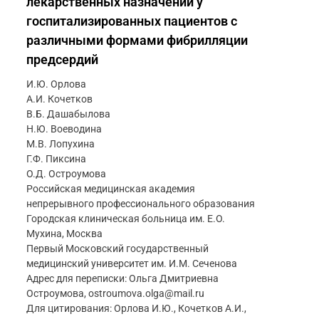
лекарственных назначений у
госпитализированных пациентов с
различными формами фибрилляции
предсердий
И.Ю. Орлова
А.И. Кочетков
В.Б. Дашабылова
Н.Ю. Воеводина
М.В. Лопухина
Г.Ф. Пиксина
О.Д. Остроумова
Российская медицинская академия
непрерывного профессионального образования
Городская клиническая больница им. Е.О.
Мухина, Москва
Первый Московский государственный
медицинский университет им. И.М. Сеченова
Адрес для переписки: Ольга Дмитриевна
Остроумова, ostroumova.olga@mail.ru
Для цитирования: Орлова И.Ю., Кочетков А.И.,