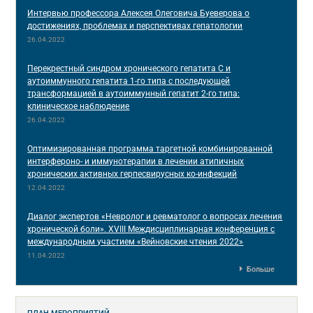
Интервью профессора Алексея Олеговича Буеверова о
достижениях, проблемах и перспективах гепатологии
26.04.2022
Перекрестный синдром хронического гепатита С и
аутоиммунного гепатита 1-го типа с последующей
трансформацией в аутоиммунный гепатит 2-го типа:
клиническое наблюдение
26.04.2022
Оптимизированная программа таргетной комбинированной
интерфероно- и иммунотерапии в лечении атипичных
хронических активных герпесвирусных ко-инфекций
12.04.2022
Диалог экспертов «Невролог и ревматолог о вопросах лечения
хронической боли». XVIII Междисциплинарная конференция c
международным участием «Вейновские чтения 2022»
11.04.2022
Больше