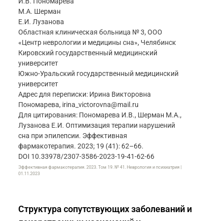
И.В. Пономарева
М.А. Шерман
Е.И. Лузанова
Областная клиническая больница № 3, ООО
«Центр неврологии и медицины сна», Челябинск
Кировский государственный медицинский
университет
Южно-Уральский государственный медицинский
университет
Адрес для переписки: Ирина Викторовна
Пономарева, irina_victorovna@mail.ru
Для цитирования: Пономарева И.В., Шерман М.А.,
Лузанова Е.И. Оптимизация терапии нарушений
сна при эпилепсии. Эффективная
фармакотерапия. 2023; 19 (41): 62–66.
DOI 10.33978/2307-3586-2023-19-41-62-66
Эффективная фармакотерапия. 2023. Том 19. № 41. Неврология и психиатрия |
01.11.2023
Структура сопутствующих заболеваний и