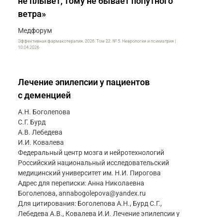
не плывет, тому не бывает попутного
ветра»
Медфорум
Эффективная фармакотерапия. 2026. Том 22. № 5. Неврология и психиатрия |
10.04.2026
Лечение эпилепсии у пациентов
с деменцией
А.Н. Боголепова
С.Г. Бурд
А.В. Лебедева
И.И. Ковалева
Федеральный центр мозга и нейротехнологий
Российский национальный исследовательский
медицинский университет им. Н.И. Пирогова
Адрес для переписки: Анна Николаевна
Боголепова, annabogolepova@yandex.ru
Для цитирования: Боголепова А.Н., Бурд С.Г.,
Лебедева А.В., Ковалева И.И. Лечение эпилепсии у