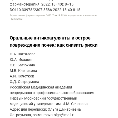
фармакотерапия. 2022; 18 (40): 8–15.
DOI 10.33978/2307-3586-2022-18-40-8-15
Эффективная фармакотерапия. 2022. Том 18. № 40. Кардиология и ангиология
| 12.12.2022
Оральные антикоагулянты и острое
повреждение почек: как снизить риски
Н.А. Шаталова
Ю.А. Исаакян
С.В. Батюкина
М.В. Клепикова
А.И. Кочетков
О.Д. Остроумова
Российская медицинская академия
непрерывного профессионального образования
Первый Московский государственный
медицинский университет им. И.М. Сеченова
Адрес для переписки: Ольга Дмитриевна
Остроумова, ostroumova.olga@mail.ru