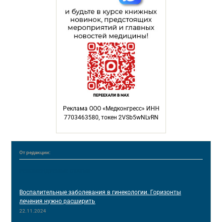
Реклама ООО «Медконгресс» ИНН
7703463580, токен 2VSb5wNLvRN
От редакции:
РЕКОМЕНДУЕМЫЕ СТАТЬИ
Воспалительные заболевания в гинекологии. Горизонты
лечения нужно расширить
22.11.2024