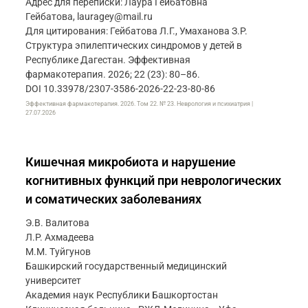
Адрес для переписки: Лаура Гейбатовна
Гейбатова, lauragey@mail.ru
Для цитирования: Гейбатова Л.Г., Умаханова З.Р.
Структура эпилептических синдромов у детей в
Республике Дагестан. Эффективная
фармакотерапия. 2026; 22 (23): 80–86.
DOI 10.33978/2307-3586-2026-22-23-80-86
Эффективная фармакотерапия. 2026. Том 22. № 23. Неврология и психиатрия |
27.07.2026
Кишечная микробиота и нарушение
когнитивных функций при неврологических
и соматических заболеваниях
Э.В. Валитова
Л.Р. Ахмадеева
М.М. Туйгунов
Башкирский государственный медицинский
университет
Академия наук Республики Башкортостан