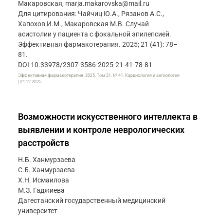
Макаровская, marja.makarovska@mail.ru
Для цитирования: Чайчиц Ю.А., Рязанов А.С.,
Хапохов И.М., Макаровская М.В. Случай
асистолии у пациента с фокальной эпилепсией.
Эффективная фармакотерапия. 2025; 21 (41): 78–
81.
DOI 10.33978/2307-3586-2025-21-41-78-81
Эффективная фармакотерапия. 2025. Том 21. № 41. Кардиология и ангиология
| 24.12.2025
Возможности искусственного интеллекта в
выявлении и контроле неврологических
расстройств
Н.Б. Ханмурзаева
С.Б. Ханмурзаева
Х.Н. Исмаилова
М.З. Гаджиева
Дагестанский государственный медицинский
университет