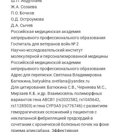
Ш.П. Абдуллаев
Ж.А. Созаева
П.О. Бочков
О.Д. Остроумова
Д.А. Сычев
Российская медицинская академия
непрерывного профессионального образования
Госпиталь для ветеранов войн № 2
Научно-исследовательский институт
молекулярной и персонализированной медицины
Российской медицинской академии
непрерывного профессионального образования
Адрес для переписки: Светлана Владимировна
Батюкина, batyukina.svetlana@yandex.ru
Для цитирования: Батюкина С.В., Черняева М.С.,
Мирзаев К.Б. и др. Взаимосвязь полиморфных
вариантов гена ABCB1 (rs2032582, rs1045642,
rs1128503) и гена CYP3A5 (rs776746) c развитием
геморрагических осложнений у пациентов с
неклапанной фибрилляцией предсердий в
сочетании с хронической болезнью почек на фоне
приема апиксабана. Эффективная