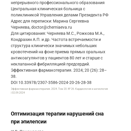
непрерывного профессионального образования
Центральная клиническая больница с
поликлиникой Управления делами Президента РФ
Адрес для переписки: Марина Сергеевна
Черняева, doctor@cherniaeva.ru
Для цитирования: Черняева М.С., Рожкова М.А.,
Кондрахин А.П. и др. Частота встречаемости и
структура клинически значимых небольших
кровотечений на фоне приема прямых оральных
антикоагулянтов у пациентов 80 лет и старше с
неклапанной фибрилляцией предсердий.
Эффективная фармакотерапия. 2024; 20 (26): 28–
38.
DOI 10.33978/2307-3586-2024-20-26-28-38
Эффективная фармакотерапия. 2024. Том 20. № 26. Кардиология и ангиология
| 02.09.2024
Оптимизация терапии нарушений сна
при эпилепсии