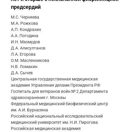
предсердий
М.С. Черняева
М.А. Рожкова
А.П. Кондрахин
А.А. Погодина
И.Н. Махмудов
Д.А. Алисултанов
Л.А. Егорова
О.М. Масленникова
Н.В. Ломакин
Д.А. Сычев
Центральная государственная медицинская
академия Управления делами Президента РФ
Госпиталь для ветеранов войн № 2 Департамента
здравоохранения г. Москвы
Федеральный медицинский биофизический центр
им. А.И. Бурназяна
Российский национальный исследовательский
медицинский университет им. Н.И. Пирогова
Российская медицинская академия