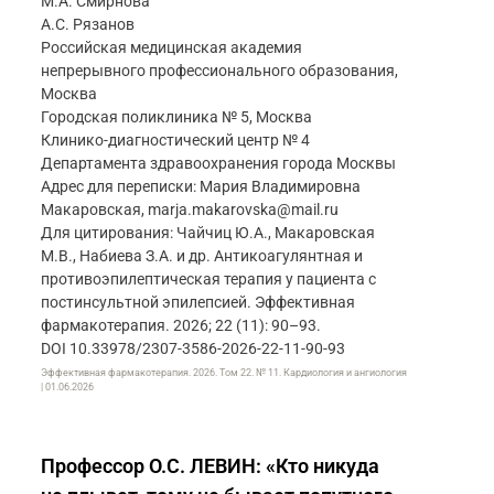
М.А. Смирнова
А.С. Рязанов
Российская медицинская академия
непрерывного профессионального образования,
Москва
Городская поликлиника № 5, Москва
Клинико-диагностический центр № 4
Департамента здравоохранения города Москвы
Адрес для переписки: Мария Владимировна
Макаровская, marja.makarovska@mail.ru
Для цитирования: Чайчиц Ю.А., Макаровская
М.В., Набиева З.А. и др. Антикоагулянтная и
противоэпилептическая терапия у пациента с
постинсультной эпилепсией. Эффективная
фармакотерапия. 2026; 22 (11): 90–93.
DOI 10.33978/2307-3586-2026-22-11-90-93
Эффективная фармакотерапия. 2026. Том 22. № 11. Кардиология и ангиология
| 01.06.2026
Профессор О.С. ЛЕВИН: «Кто никуда