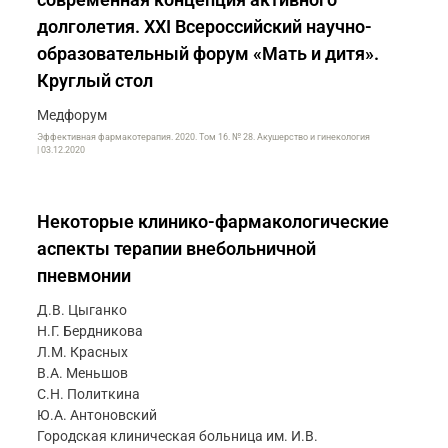
долголетия. XXI Всероссийский научно-
образовательный форум «Мать и дитя».
Круглый стол
Медфорум
Эффективная фармакотерапия. 2020. Том 16. № 28. Акушерство и гинекология
| 03.12.2020
Некоторые клинико-фармакологические
аспекты терапии внебольничной
пневмонии
Д.В. Цыганко
Н.Г. Бердникова
Л.М. Красных
В.А. Меньшов
С.Н. Политкина
Ю.А. Антоновский
Городская клиническая больница им. И.В.