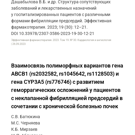
Дашабылова В.Б. и др. Структура сопутствующих
заболеваний и лекарственных назначений
у госпитализированных пациентов с различными
формами фибрилляции предсердий. Эффективная
фармакотерапия. 2023; 19 (30): 12–21.
DOI 10.33978/2307-3586-2023-19-30-12-21
Эффективная фармакотерапия. 2023. Том 19. № 30. Кардиология и ангиология
| 26.09.2023
Взаимосвязь полиморфных вариантов гена
ABCB1 (rs2032582, rs1045642, rs1128503) и
гена CYP3A5 (rs776746) c развитием
геморрагических осложнений у пациентов
с неклапанной фибрилляцией предсердий в
сочетании с хронической болезнью почек
С.В. Батюкина
М.С. Черняева
К.Б. Мирзаев