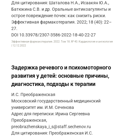
Для цитирования: Шаталова Н.А., Исаакян Ю.А.,
Батюкина С.В. и др. Оральные антикоагулянты и
острое повреждение почек: как снизить риски.
Эффективная фармакотерапия. 2022; 18 (40): 22–
27.
DOI 10.33978/2307-3586-2022-18-40-22-27
Эффективная фармакотерапия. 2022. Том 18. № 40. Кардиология и ангиология
| 12.12.2022
Задержка речевого и психомоторного
развития у детей: основные причины,
диагностика, подходы к терапии
И.С. Преображенская
Московский государственный медицинский
университет им. И.М. Сеченова
Адрес для переписки: Ирина Сергеевна
Преображенская,
preobrazhenskaya_i_s@staff.sechenov.ru
Для цитирования: Преображенская И.С.