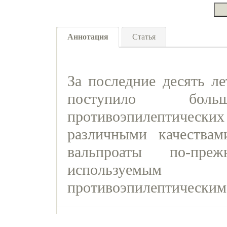
Аннотация
Статья
За последние десять л
поступило бо
противоэпилептических 
различными качествам
вальпроаты по-пре
используемы
противоэпилептическим