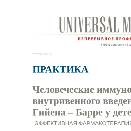
www.umedp.ru
ПРАКТИКА
Человеческие иммун
внутривенного введе
Гийена – Барре у дет
"ЭФФЕКТИВНАЯ ФАРМАКОТЕРАПИЯ.