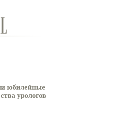
ли юбилейные
ества урологов