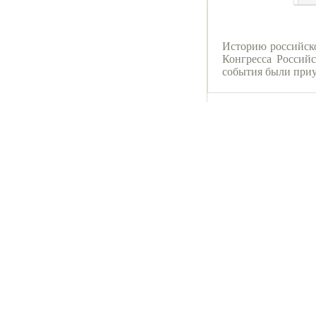
Историю российско
Конгресса Россий
события были приу