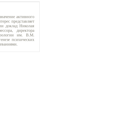
значение активного
терес представляет
ии доклад Николая
ссора, директора
рологии им. В.М.
генезе психических
леваниями.