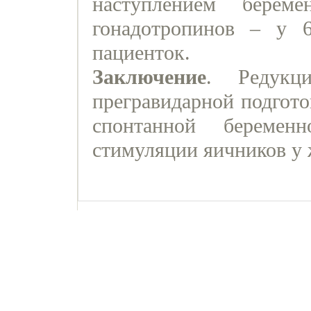
наступлением берем
гонадотропинов – у 6
пациенток.
Заключение
. Редукц
прегравидарной подгото
спонтанной беремен
стимуляции яичников у