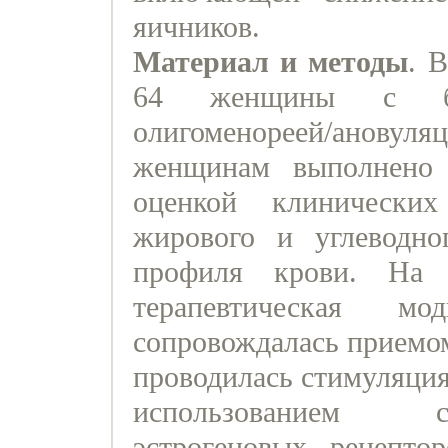
яичников.
Материал и методы
. 
64 женщины с бес
олигоменореей/анову
женщинам выполнено 
оценкой клинических
жирового и углеводно
профиля крови. На 
терапевтическая м
сопровождалась приемом
проводилась стимуляция
использованием с
эстрогеновых рецепто