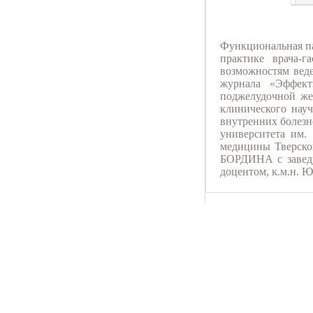
Функциональная па
практике врача-г
возможностям веде
журнала «Эффекти
поджелудочной же
клинического нау
внутренних болезн
университета им.
медицины Тверског
БОРДИНА с заведу
доцентом, к.м.н.