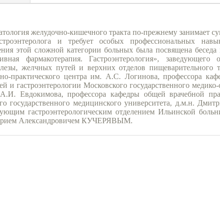
тология желудочно-кишечного тракта по-прежнему занимает су
астроэнтеролога и требует особых профессиональных нав
ния этой сложной категории больных была посвящена беседа 
вная фармакотерапия. Гастроэнтерология», заведующего 
лезы, желчных путей и верхних отделов пищеварительного т
чно-практического центра им. А.С. Логинова, профессора ка
ей и гастроэнтерологии Московского государственного медико-
 А.И. Евдокимова, профессора кафедры общей врачебной пр
о государственного медицинского университета, д.м.н. Дмит
ющим гастроэнтерологическим отделением Ильинской больни
 Юрием Александровичем КУЧЕРЯВЫМ.