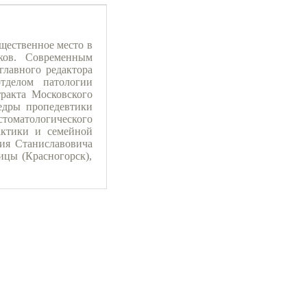
щественное место в
ыков. Современным
главного редактора
отделом патологии
ракта Московского
федры пропедевтики
стоматологического
актики и семейной
рия Станиславовича
цы (Красногорск),