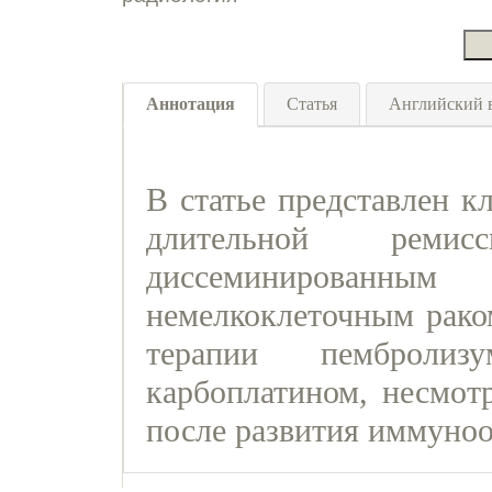
Аннотация
Статья
Английский 
В статье представлен к
длительной рем
диссеминирован
немелкоклеточным рако
терапии пембролиз
карбоплатином, несмот
после развития иммуноо