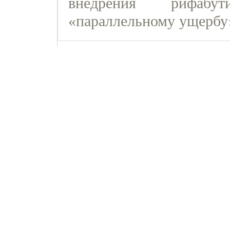
внедрения рифабу
«параллельному ущербу