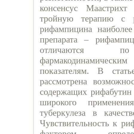
консенсус Маастрихт 
тройную терапию с 
рифампицина наиболее
препарата – рифампи
отличаются по 
фармакодинамически
показателям. В стат
рассмотрена возможнос
содержащих рифабутин 
широкого применен
туберкулеза в качест
Чувствительность к ри
фактором, опред