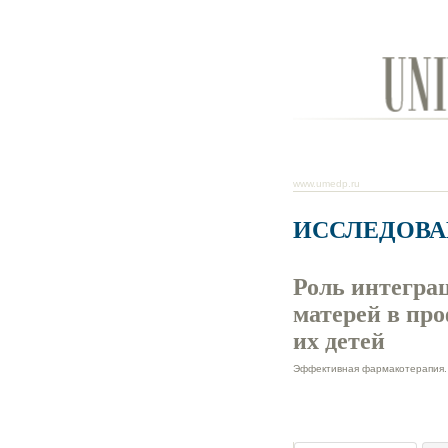
www.umedp.ru
ИССЛЕДОВ
Роль интегра
матерей в пр
их детей
Эффективная фармакотерапия. 