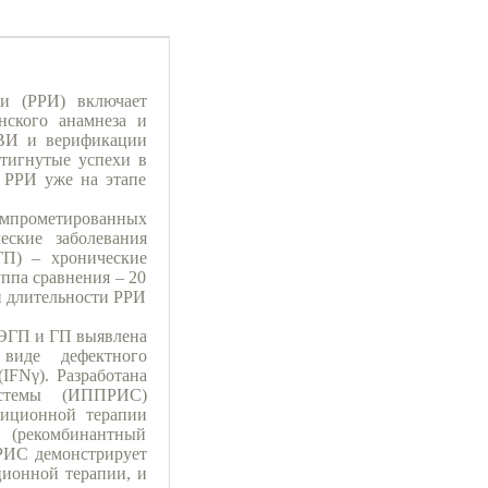
и (РРИ) включает
нского анамнеза и
РВИ и верификации
стигнутые успехи в
 РРИ уже на этапе
омпрометированных
ские заболевания
ГП) – хронические
уппа сравнения – 20
и длительности РРИ
ЭГП и ГП выявлена
виде дефектного
IFNγ). Разработана
истемы (ИППРИС)
диционной терапии
 (рекомбинантный
РИС демонстрирует
ионной терапии, и