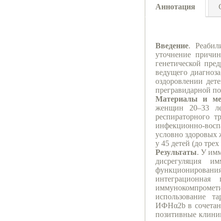
Аннотация
Введение
. Реаби
уточнение причин
генетической пре
ведущего диагноз
оздоровлении дет
прегравидарной по
Материалы и ме
женщин 20–33 ле
респираторного т
инфекционно-воспа
условно здоровых 
у 45 детей (до тре
Результаты
. У им
дисрегуляция 
функционирования 
интеграционная
иммунокомпромети
использование т
ИФНα2b в сочетан
позитивные клини