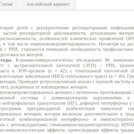
Статья
Английский вариант
литация детей с рекуррентными респираторными инфекциям
 частой респираторной заболеваемости, детализацию матери
драсположенности, особенностей клинических проявлений О
а, в том числе иммунокомпрометированности. Несмотря на до
ей с РРИ, становится очевидной необходимость профилактики
дготовки их матерей.
тоды
. Клинико-иммунологически обследовано 86 иммунок
т: с экстрагенитальной патологией (ЭГП) – РРИ, хрониче
ракта и ЛОР-органов (n = 42); с генитальной патологией (
лительные заболевания (ИВЗ) генитального тракта (n = 46). Гр
женщин. Проведен ретроспективный анализ с оценкой частоты 
х лет), рожденных от наблюдаемых женщин.
мунокомпрометированных женщин с нетипично протекающими 
иммунной системы с доминирующими нарушениями в 
нейтрофильных гранулоцитов (НГ), дефицита интерферона γ (
 программа прегравидарной реабилитации иммунной с
рованных женщин, которая включала дополнительное к тра
аргетной комбинированной интерфероно- и иммунотерапии
ии с антиоксидантами; глюкозаминилмурамилдипептид). ИПП
ко-иммунологические эффекты, превосходящие эффекты традиц