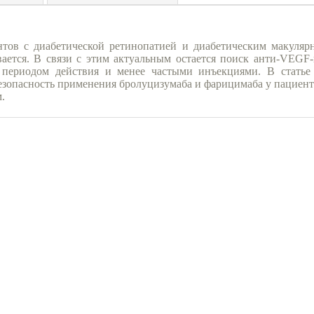
нтов с диабетической ретинопатией и диабетическим макуляр
ается. В связи с этим актуальным остается поиск анти-VEGF-
периодом действия и менее частыми инъекциями. В статье
езопасность применения бролуцизумаба и фарицимаба у пациент
.