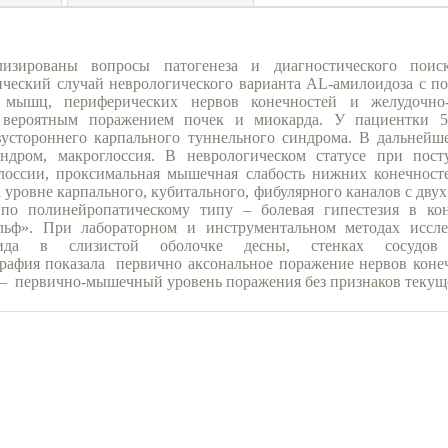
лизированы вопросы патогенеза и диагностического поиск
ческий случай неврологического варианта AL-амилоидоза с п
х мышц, периферических нервов конечностей и желудочно-
 вероятным поражением почек и миокарда. У пациентки 5
вустороннего карпального туннельного синдрома. В дальнейш
ндром, макроглоссия. В неврологическом статусе при пост
глоссии, проксимальная мышечная слабость нижних конечност
 уровне карпального, кубитального, фибулярного каналов с дву
 по полинейропатическому типу – болевая гипестезия в ко
льф». При лабораторном и инструментальном методах иссл
ида в слизистой оболочке десны, стенках сосудов 
афия показала первично аксональное поражение нервов конеч
– первично-мышечный уровень поражения без признаков текущ