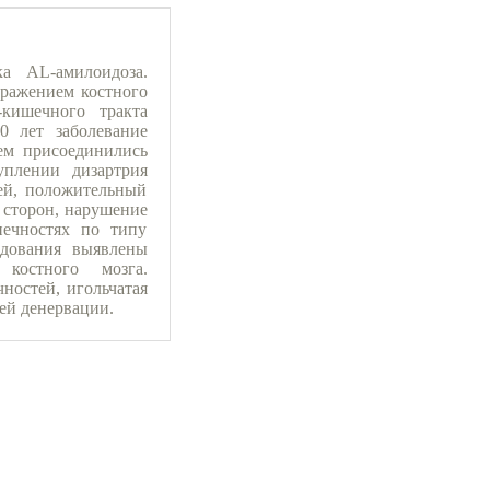
а AL-амилоидоза.
оражением костного
кишечного тракта
0 лет заболевание
ем присоединились
уплении дизартрия
ей, положительный
х сторон, нарушение
нечностях по типу
едования выявлены
костного мозга.
ностей, игольчатая
ей денервации.