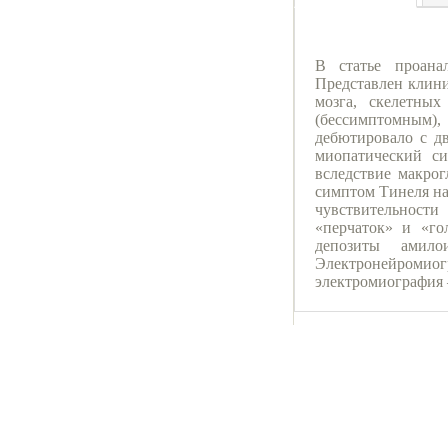
В статье проана
Представлен клини
мозга, скелетны
(бессимптомным),
дебютировало с д
миопатический си
вследствие макро
симптом Тинеля на
чувствительности
«перчаток» и «го
депозиты амило
Электронейромиогр
электромиография 