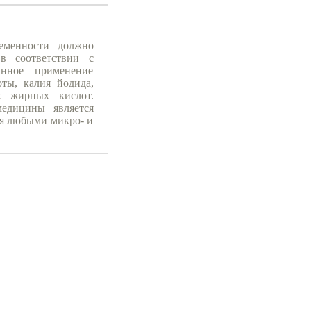
еменности должно
в соответствии с
анное применение
ты, калия йодида,
х жирных кислот.
едицины является
ся любыми микро- и