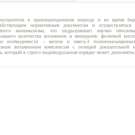
онутриентов в преконцепционном периоде и во время бер
 действующим нормативным документам и осуществляться 
много минимализма, что подразумевает научно обоснов
ольшого количества витаминов и минералов: фолиевой кисло
и необходимости – железа и омега-3 полиненасыщенны
овым витаминным комплексом с позиций доказательной м
, который в строго индивидуальном порядке может дополнять
.