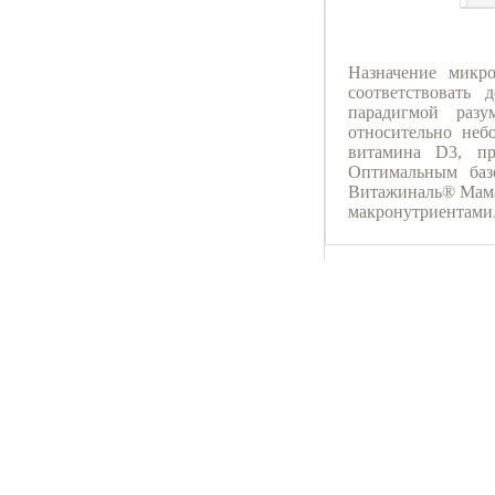
Назначение микр
соответствовать
парадигмой разу
относительно неб
витамина D3, пр
Оптимальным баз
Витажиналь® Мама
макронутриентами