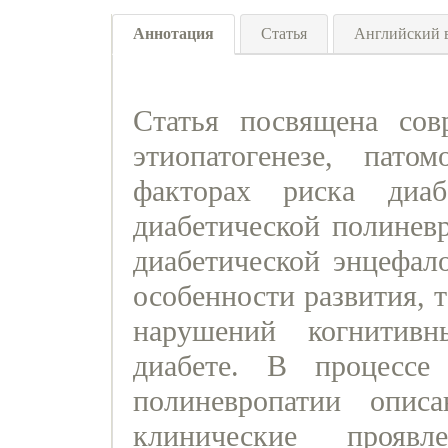
Аннотация
Статья
Английский 
Cтатья посвящена сов
этиопатогенезе, пато
факторах риска диаб
диабетической полинев
диабетической энцефал
особенности развития, 
нарушений когнитив
диабете. В процессе 
полиневропатии опи
клинические прояв