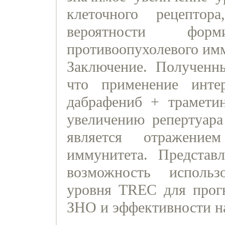
клеточного рецепто
вероятности форми
противоопухолевого им
Заключение. Полученны
что применение инте
дабрафениб + трамети
увеличению репертуара
является отражение
иммунитета. Представ
возможность использ
уровня TREC для прогн
ЗНО и эффективности н