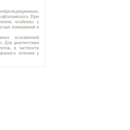
 нейроэндокринных,
-офтальмолога. При
ением, особенно у
 целью повышения и
ичных осложнений
и. Для диагностики
нтов, в частности
еденного лечения у