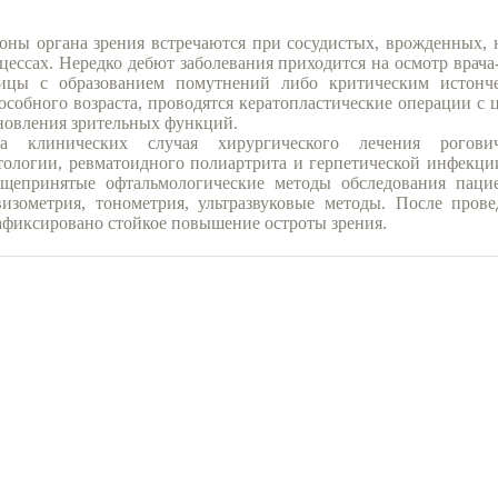
оны органа зрения встречаются при сосудистых, врожденных,
ессах. Нередко дебют заболевания приходится на осмотр врача
ицы с образованием помутнений либо критическим истонч
особного возраста, проводятся кератопластические операции с
новления зрительных функций.
ва клинических случая хирургического лечения рогов
ологии, ревматоидного полиартрита и герпетической инфекци
бщепринятые офтальмологические методы обследования пацие
визометрия, тонометрия, ультразвуковые методы. После пров
афиксировано стойкое повышение остроты зрения.