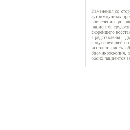
Изменения со стор
аутоиммунных проц
вовлечении рогов
пациентов трудосп
скорейшего восста
Представлены д
сопутствующей пат
использовались о
биомикроскопия, 
обоих пациентов з