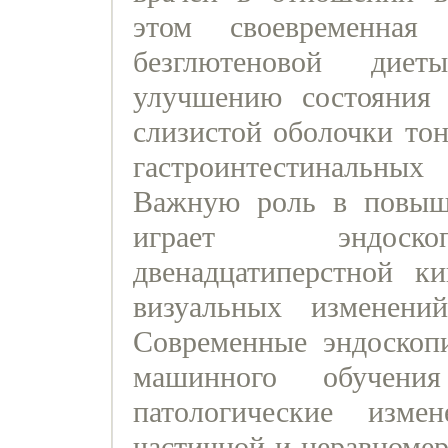
этом своевременная
безглютеновой диет
улучшению состояния 
слизистой оболочки то
гастроинтестинальны
Важную роль в повыш
играет эндоскоп
двенадцатиперстной к
визуальных изменени
Современные эндоскоп
машинного обучения
патологические изм
частичной и неравномер