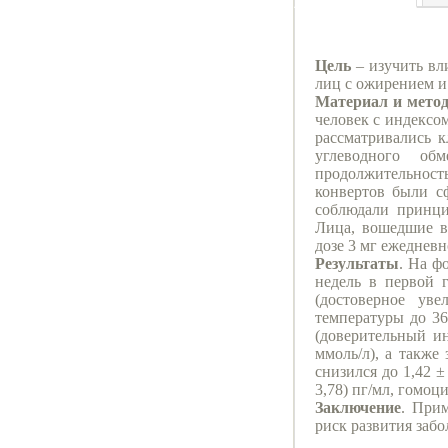
Цель
– изучить вл
лиц с ожирением и
Материал и мето
человек с индексом
рассматривались 
углеводного об
продолжительность
конвертов были с
соблюдали принци
Лица, вошедшие в
дозе 3 мг ежедневно
Результаты
. На ф
недель в первой 
(достоверное ув
температуры до 36
(доверительный ин
ммоль/л), а также
снизился до 1,42 ±
3,78) пг/мл, гомоци
Заключение
. При
риск развития заб