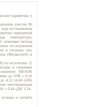
ческие параметры у
приняли участие 80
В ходе исследования
азвития нарушений
уда температуры,
. С помощью метода
ники исследования
ти и гигиены сна.
ина (Мелаксен®) в
®) по истечении 12
ратуры и гликемии
, снижение MESOR
мии до 0,98 ± 0,16
о 4,52 (4,40–4,86)
вень триглицеридов
56 ± 0,44 (ДИ 3,34–
 исходы и снизить