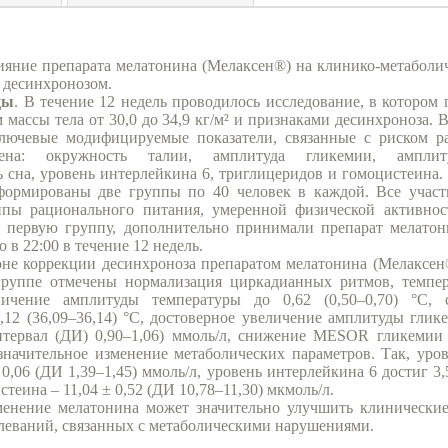
ияние препарата мелатонина (Мелаксен®) на клинико-метаболи
 десинхронозом.
ды
. В течение 12 недель проводилось исследование, в котором 
 массы тела от 30,0 до 34,9 кг/м² и признаками десинхроноза. 
ключевые модифицируемые показатели, связанные с риском р
мена: окружность талии, амплитуда гликемии, амплит
 сна, уровень интерлейкина 6, триглицеридов и гомоцистеина
формированы две группы по 40 человек в каждой. Все участ
пы рационального питания, умеренной физической активнос
 первую группу, дополнительно принимали препарат мелатон
 в 22:00 в течение 12 недель.
оне коррекции десинхроноза препаратом мелатонина (Мелаксен
группе отмечены нормализация циркадианных ритмов, темпе
еличение амплитуды температуры до 0,62 (0,50–0,70) °C
,12 (36,09–36,14) °C, достоверное увеличение амплитуды глике
тервал (ДИ) 0,90–1,06) ммоль/л, снижение MESOR гликемии д
 значительное изменение метаболических параметров. Так, уро
 0,06 (ДИ 1,39–1,45) ммоль/л, уровень интерлейкина 6 достиг 3,
стеина – 11,04 ± 0,52 (ДИ 10,78–11,30) мкмоль/л.
менение мелатонина может значительно улучшить клинические
олеваний, связанных с метаболическими нарушениями.