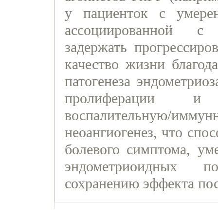
у пациенток с умере
ассоциированной с 
задержать прогрессиро
качество жизни благода
патогенеза эндометриоз
пролиферации и 
воспалительную/имм
неоангиогенез, что спо
болевого симптома, ум
эндометриоидных п
сохранению эффекта пос