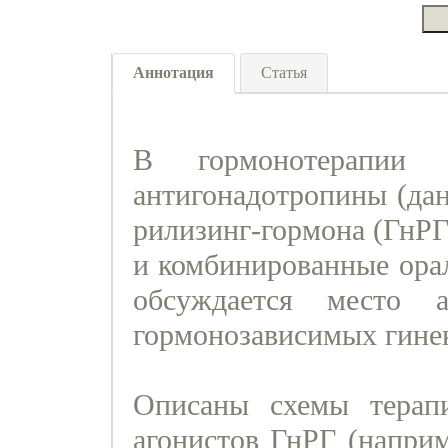
Аннотация
Статья
В гормонотерапии э
антигонадотропины (дан
рилизинг-гормона (ГнРГ
и комбинированные орал
обсуждается место 
гормонозависимых гине
Описаны схемы терап
агонистов ГнРГ (наприм