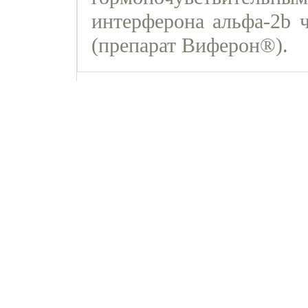
интерферона альфа-2b ч
(препарат Виферон®).