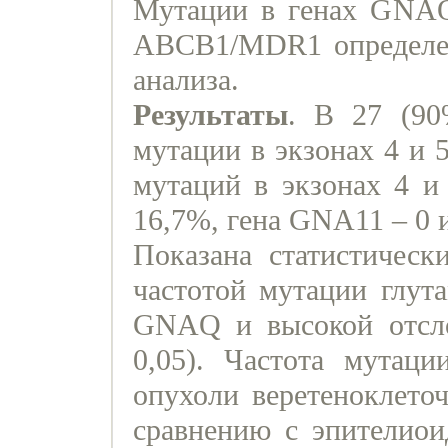
Мутации в генах GNA
ABCB1/MDR1 определе
анализа.
Результаты
. В 27 (90
мутации в экзонах 4 и
мутаций в экзонах 4 и
16,7%, гена GNA11 – 0 
Показана статистическ
частотой мутации глут
GNAQ и высокой отсло
0,05). Частота мутац
опухоли веретеноклеточ
сравнению с эпителиои