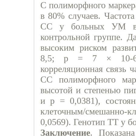
С полиморфного маркер
в 80% случаев. Частота
СС у больных УМ в 
контрольной группе. Д
высоким риском разви
8,5; p = 7 × 10-6)
корреляционная связь ч
СС полиморфного ма
высотой и степенью пиг
и р = 0,0381), состоя
клеточным/смешанно-к
0,0569). Генотип ТТ у 
Заключение
. Показан