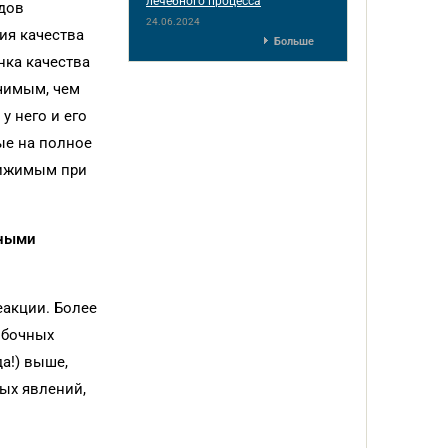
лечебного процесса
дов
24.06.2024
ия качества
Больше
нка качества
ачимым, чем
у него и его
ые на полное
тижимым при
чными
еакции. Более
обочных
а!) выше,
ных явлений,