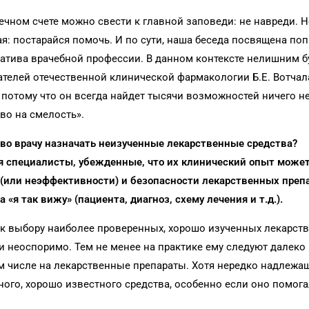
ечном счете можно свести к главной заповеди: не навреди. 
я: постарайся помочь. И по сути, наша беседа посвящена по
атива врачебной профессии. В данном контексте нелишним б
телей отечественной клинической фармакологии Б.Е. Вотчал
 потому что он всегда найдет тысячи возможностей ничего не
аво на смелость».
аво врачу назначать неизученные лекарственные средства?
ся специалисты, убежденные, что их клинический опыт може
 (или неэффективности) и безопасности лекарственных преп
 «я так вижу» (пациента, диагноз, схему лечения и т.д.).
 к выбору наиболее проверенных, хорошо изученных лекарст
и не­оспоримо. Тем не менее на практике ему следуют далеко 
ом числе на лекарственные препараты. Хотя нередко надлежа
ого, хорошо известного средства, особенно если оно помог