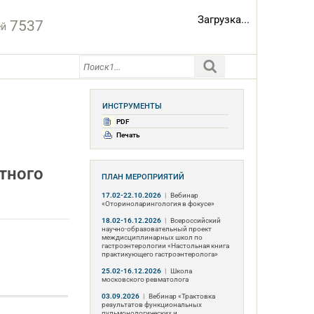
Загрузка...
7537
ей
ИНСТРУМЕНТЫ
PDF
Печать
тного
ПЛАН МЕРОПРИЯТИЙ
17.02-22.10.2026
|
Вебинар
«Оториноларингология в фокусе»
18.02-16.12.2026
|
Всероссийский
научно-образовательный проект
междисциплинарных школ по
гастроэнтерологии «Настольная книга
практикующего гастроэнтеролога»
25.02-16.12.2026
|
Школа
московского ревматолога
03.09.2026
|
Вебинар «Трактовка
результатов функциональных
пульмонологических и