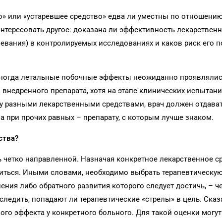
о» или «устаревшее средство» едва ли уместны по отношени
нтересовать другое: доказана ли эффективность лекарственн
евания) в контролируемых исследованиях и каков риск его 
 иногда летальные побочные эффекты неожиданно проявлялис
внедренного препарата, хотя на этапе клинических испытан
у разными лекарственными средствами, врач должен отдава
а при прочих равных – препарату, с которым лучше знаком.
ства?
четко направленной. Назначая конкретное лекарственное ср
обиться. Иными словами, необходимо выбрать терапевтическу
ния либо обратного развития которого следует достичь, – ч
ледить, попадают ли терапевтичес­кие «стрелы» в цель. Ска
ого эффекта у конкретного больного. Для такой оценки могут