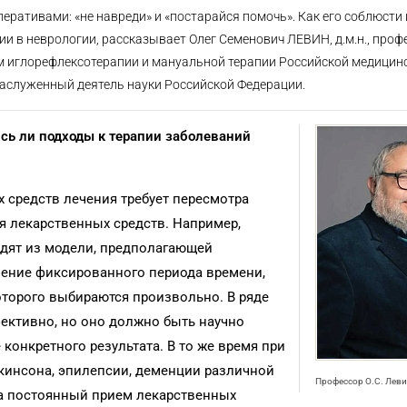
ративами: «не навреди» и «постарайся помочь». Как его соблюсти 
в неврологии, рассказывает Олег Семенович ЛЕВИН, д.м.н., профе
м иглорефлексотерапии и мануальной терапии Российской медицин
аслуженный деятель науки Российской Федерации.
ись ли подходы к терапии заболеваний
 средств лечения требует пересмотра
 лекарственных средств. Например,
одят из модели, предполагающей
чение фиксированного периода времени,
оторого выбираются произвольно. В ряде
ективно, но оно должно быть научно
конкретного результата. В то же время при
кинсона, эпилепсии, деменции различной
Профессор О.С. Лев
 а постоянный прием лекарственных