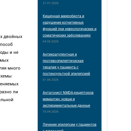
27.07.2026
Кишечная микробиота и
нарушение когнитивных
функций при неврологических и
соматических заболеваниях
ах двойных
04.06.2026
способ
оды и не
Антикоагулянтная и
емых
противоэпилептическая
терапия у пациента с
вляя много
постинсультной эпилепсией
 схемы
01.06.2026
меняемых
разно ли
Антагонист NMDA-рецепторов
мемантин: новые и
ельной
экспериментальные данные
10.04.2026
Лечение эпилепсии у пациентов
с деменцией