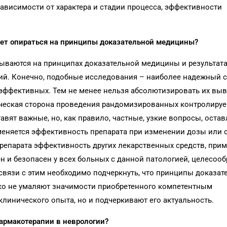
зависимости от характера и стадии процесса, эффективности
дует опираться на принципы доказательной медицины?
вываются на принципах доказательной медицины и результат
ий. Конечно, подобные исследования – наиболее надежный 
эффективных. Тем не менее нельзя абсолютизировать их выв
ническая сторона проведения рандомизированных контролиру
тавят важные, но, как правило, частные, узкие вопросы, оста
 меняется эффективность препарата при изменении дозы или
препарата эффективность других лекарственных средств, при
н и безопасен у всех больных с данной патологией, целесооб
 связи с этим необходимо подчеркнуть, что принципы доказат
ко не умаляют значимости приобретенного компетентным
инического опыта, но и подчеркивают его актуальность.
армакотерапии в неврологии?