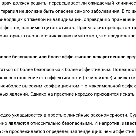
а врач должен решить: перевешивает ли ожидаемый клиниче
терапия не должна быть опаснее самого заболевания. В то ж
риводящих к тяжелой инвалидизации, оправданно применени
ффектов, например цитостатиков. Прием таких препаратов тр
мониторинга вновь возникающих симптомов, что предполагае
 более безопасное или более эффективное лекарственное сре
гаться от более безопасных к более эффективным. Полезнос
как соотношение его эффективности (в числителе) и риска (в
 с наиболее высоким коэффициентом – с максимальной эффе
ых явлений. Однако на практике нередко приходится искат
 редко укладывается в простые линейные закономерности. С
но являются относительно безопасными. И напротив, изве
 же прослеживается определенная тенденция: чем эффективн