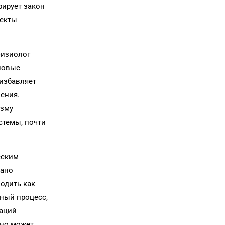
рирует закон
фекты
физиолог
 новые
избавляет
ения.
изму
стемы, почти
еским
зано
одить как
бный процесс,
уаций
ьно может