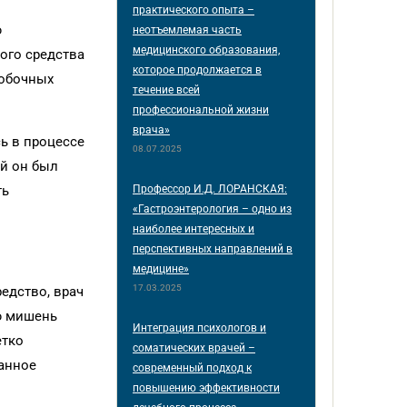
практического опыта –
ю
неотъемлемая часть
медицинского образования,
ого средства
которое продолжается в
побочных
течение всей
профессиональной жизни
врача»
ь в процессе
08.07.2025
ий он был
Профессор И.Д. ЛОРАНСКАЯ:
ть
«Гастроэнтерология – одно из
наиболее интересных и
перспективных направлений в
медицине»
17.03.2025
едство, врач
ю мишень
Интеграция психологов и
етко
соматических врачей –
занное
современный подход к
повышению эффективности