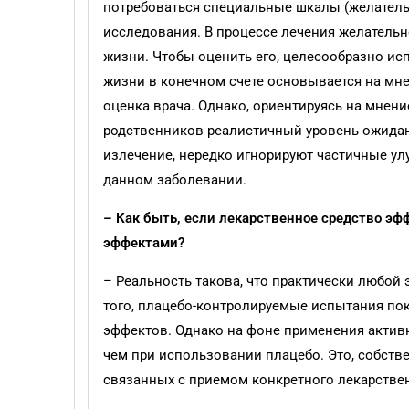
потребоваться специальные шкалы (желател
исследования. В процессе лечения желательн
жизни. Чтобы оценить его, целесообразно ис
жизни в конечном счете основывается на мне
оценка врача. Однако, ориентируясь на мнени
родственников реалистичный уровень ожидан
излечение, нередко игнорируют частичные у
данном заболевании.
– Как быть, если лекарственное средство э
эффектами?
– Реальность такова, что прак­тически любо
того, плацебо-контролируемые испытания по
эффектов. Однако на фоне применения активно
чем при использовании плацебо. Это, собст­в
связанных с приемом конкретного лекарствен