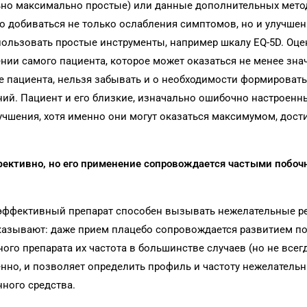
ьно максимально простые) или данные дополнительных мето
о добиваться не только ослабления симптомов, но и улучшен
пользовать простые инструменты, например шкалу EQ-5D. Оце
нии самого пациента, которое может оказаться не менее зн
е пациента, нельзя забывать и о необходимости формировать 
ий. Пациент и его близкие, изначально ошибочно настроенн
лучшения, хотя именно они могут оказаться максимумом, дос
ффективно, но его применение сопровождается частыми побо
й эффективный препарат способен вызывать нежелательные р
казывают: даже прием плацебо сопровождается развитием п
го препарата их частота в большинст­ве случаев (но не всегд
енно, и позволяет определить профиль и частоту нежелатель
ного средства.