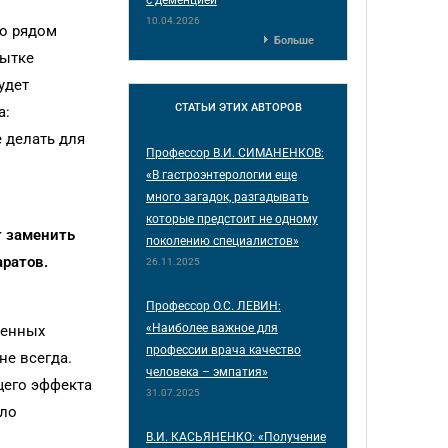
10.04.2026
Но рядом
Больше
пытке
удет
СТАТЬИ
ЭТИХ АВТОРОВ
а:
 делать для
Профессор В.И. СИМАНЕНКОВ:
«В гастроэнтерологии еще
много загадок, разгадывать
которые предстоит не одному
т заменить
поколению специалистов»
аратов.
26.11.2025
Профессор О.С. ЛЕВИН:
«Наиболее важное для
венных
профессии врача качество
не всегда.
человека – эмпатия»
щего эффекта
31.07.2025
ало
В.И. КАСЬЯНЕНКО: «Получение