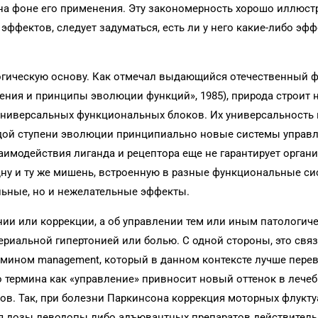
на фоне его применения. Эту закономерность хорошо иллюст
 эффектов, следует задуматься, есть ли у него какие-либо эф
огическую основу. Как отмечал выдающийся отечественный 
ения и принципы эволюции функций», 1985), природа строит
универсальных функциональных блоков. Их универсальность 
аждой ступени эволюции принципиально новые системы управл
аимодействия лиганда и рецептора еще не гарантирует орган
ну и ту же мишень, встроенную в разные функциональные си
льные, но и нежелательные эффекты.
ении или коррекции, а об управлении тем или иным патологич
ериальной гипертонией или болью. С одной стороны, это свя
мином management, который в данном контексте лучше перев
о термина как «управление» привносит новый оттенок в лече
ов. Так, при болезни Паркинсона коррекция моторных флукт
ия дозы леводопы либо адъювантных препаратов действител