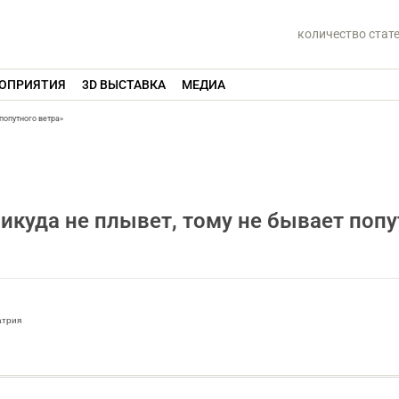
количество стат
ОПРИЯТИЯ
3D ВЫСТАВКА
МЕДИА
попутного ветра»
икуда не плывет, тому не бывает попу
атрия