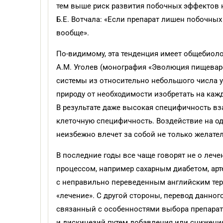
тем выше риск развития побочных эффектов 
Б.Е. Вотчала: «Если препарат лишен побочных
вообще».
По-видимому, эта тенденция имеет общебиол
А.М. Уголев (монография «Эволюция пищевар
системы из относительно небольшого числа 
природу от необходимос­ти изобретать на к
В результате даже высокая специфичность вз
клеточную специфичность. Воздействие на од
неизбежно влечет за собой не только желате
В последние годы все чаще говорят не о леч
процессом, например сахарным диабетом, арт
с неправильно переведенным английским тер
«лечение». С другой стороны, перевод данног
связанный с особенностями выбора препарат
и дискинезий путем добавления или снижен