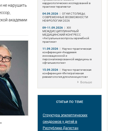
кардиологических исследований в
и не нарушить
практике терапевта»
ссор,
04.09.2026
|
ОГНИ СТОЛИЦЫ.
СОВРЕМЕННЫЕ ВОЗМОЖНОСТИ
ской академии
НЕФРОЛОГИИ 2026
09-11.09.2026
|
ХIII
МЕЖДИСЦИПЛИНАРНЫЙ
МЕДИЦИНСКИЙ КОНГРЕСС
«Актуальные вопросы врачебной
практики»
11.09.2026
|
Научно-практическая
конференция «Академия
инновационной и
персонализированной медицины в
офтальмологии»
15.09.2026
|
Научно-практическая
конференция «Интегративная
ревматология для клиницистов»
Больше
СТАТЬИ
ПО ТЕМЕ
Структура эпилептических
синдромов у детей в
ин
Республике Дагестан