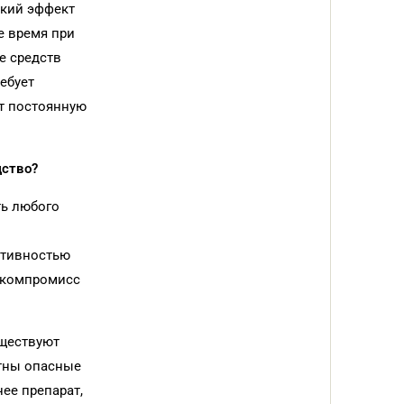
ский эффект
е время при
е средств
ебует
т постоянную
дство?
ть любого
ктивностью
ь компромисс
уществуют
стны опасные
ее препарат,