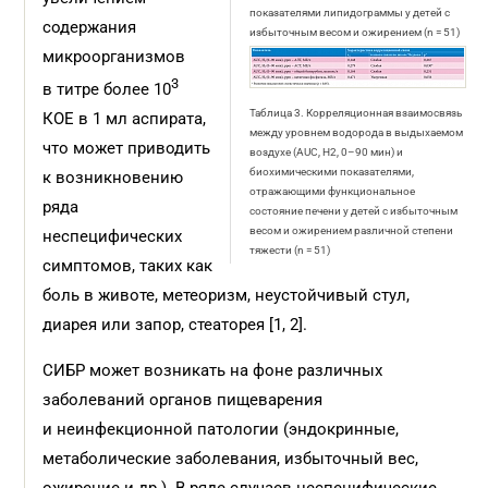
показателями липидограммы у детей с
содержания
избыточным весом и ожирением (n = 51)
микроорганизмов
3
в титре более 10
Таблица 3. Корреляционная взаимосвязь
КОЕ в 1 мл аспирата,
между уровнем водорода в выдыхаемом
что может приводить
воздухе (AUC, H2, 0–90 мин) и
биохимическими показателями,
к возникновению
отражающими функциональное
ряда
состояние печени у детей с избыточным
весом и ожирением различной степени
неспецифических
тяжести (n = 51)
симптомов, таких как
боль в животе, метеоризм, неустойчивый стул,
диарея или запор, стеаторея [1, 2].
СИБР может возникать на фоне различных
заболеваний органов пищеварения
и неинфекционной патологии (эндокринные,
метаболические заболевания, избыточный вес,