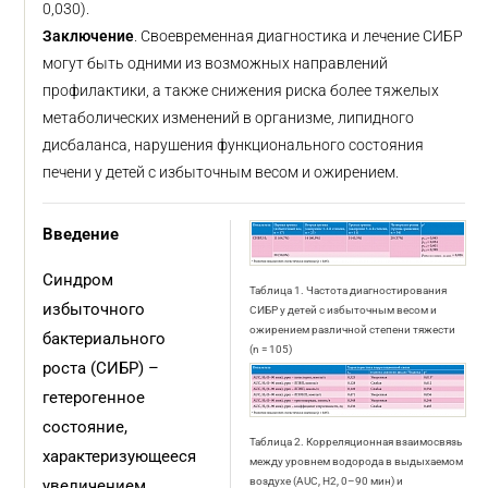
0,030).
Заключение
. Своевременная диагностика и лечение СИБР
могут быть одними из возможных направлений
профилактики, а также снижения риска более тяжелых
метаболических изменений в организме, липидного
дисбаланса, нарушения функционального состояния
печени у детей с избыточным весом и ожирением.
Введение
Синдром
Таблица 1. Частота диагностирования
избыточного
СИБР у детей с избыточным весом и
ожирением различной степени тяжести
бактериального
(n = 105)
роста (СИБР) –
гетерогенное
состояние,
Таблица 2. Корреляционная взаимосвязь
характеризующееся
между уровнем водорода в выдыхаемом
воздухе (AUC, H2, 0–90 мин) и
увеличением