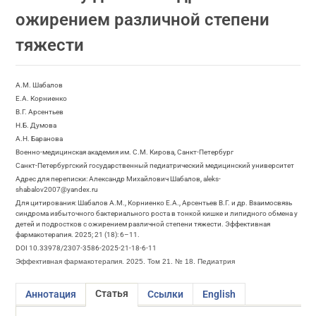
ожирением различной степени
тяжести
А.М. Шабалов
Е.А. Корниенко
В.Г. Арсентьев
Н.Б. Думова
А.Н. Баранова
Военно-медицинская академия им. С.М. Кирова, Санкт-Петербург
Санкт-Петербургский государственный педиатрический медицинский университет
Адрес для переписки: Александр Михайлович Шабалов, aleks-
shabalov2007@yandex.ru
Для цитирования: Шабалов А.М., Корниенко Е.А., Арсентьев В.Г. и др. Взаимосвязь
синдрома избыточного бактериального роста в тонкой кишке и липидного обмена у
детей и подростков с ожирением различной степени тяжести. Эффективная
фармакотерапия. 2025; 21 (18): 6–11.
DOI 10.33978/2307-3586-2025-21-18-6-11
Эффективная фармакотерапия. 2025. Том 21. № 18. Педиатрия
Статья
Аннотация
Ссылки
English