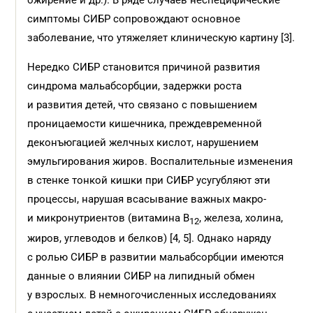
ожирение и др.). В ряде случаев неспецифические
симптомы СИБР сопровождают основное
заболевание, что утяжеляет клиническую картину [3].
Нередко СИБР становится причиной развития
синдрома мальабсорбции, задержки роста
и развития детей, что связано с повышением
проницаемости кишечника, преждевременной
деконъюгацией желчных кислот, нарушением
эмульгирования жиров. Воспалительные изменения
в стенке тонкой кишки при СИБР усугубляют эти
процессы, нарушая всасывание важных макро-
и микронутриентов (витамина В
, железа, холина,
12
жиров, углеводов и белков) [4, 5]. Однако наряду
с ролью СИБР в развитии мальабсорбции имеются
данные о влиянии СИБР на липидный обмен
у взрослых. В немногочисленных исследованиях