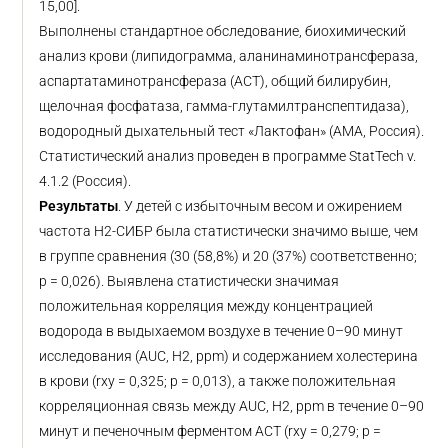
15,00].
Выполнены стандартное обследование, биохимический
анализ крови (липидограмма, аланинаминотрансфераза,
аспартатаминотрансфераза (АСТ), общий билирубин,
щелочная фосфатаза, гамма-глутамилтранспептидаза),
водородный дыхательный тест «Лактофан» (АМА, Россия).
Статистический анализ проведен в программе StatTech v.
4.1.2 (Россия).
Результаты
. У детей с избыточным весом и ожирением
частота H2-СИБР была статистически значимо выше, чем
в группе сравнения (30 (58,8%) и 20 (37%) соответственно;
p = 0,026). Выявлена статистически значимая
положительная корреляция между концентрацией
водорода в выдыхаемом воздухе в течение 0–90 минут
исследования (AUC, H2, ppm) и содержанием холестерина
в крови (rxy = 0,325; p = 0,013), а также положительная
корреляционная связь между AUC, H2, ppm в течение 0–90
минут и печеночным ферментом АСТ (rxy = 0,279; p =