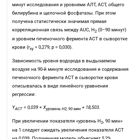
минут исследования и уровнями АЛТ, АСТ, общего
билирубина и щелочной фосфатазы. При этом
получена статистически значимая прямая
корреляционная связь между AUC, H
(0–90 минут)
2
и уровнем печеночного фермента АСТ в сыворотке
крови (r
= 0,279; p = 0,030).
xy
Зависимость уровня водорода в выдыхаемом
воздухе на 90-й минуте исследования и содержания
печеночного фермента АСТ в сыворотке крови
описывалась в виде линейного уравнения
регрессии:
Y
= 0,039 × X
+ 18,503.
АСТ
уровень H2, 90 мин
При увеличении показателя «уровень Н
, 90 мин»
2
на 1 следует ожидать увеличения показателя АСТ
на 0,039. Полученная модель объясняет 5,2%