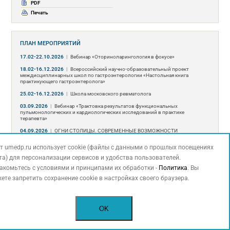
PDF
Печать
ПЛАН МЕРОПРИЯТИЙ
17.02-22.10.2026
|
Вебинар «Оториноларингология в фокусе»
18.02-16.12.2026
|
Всероссийский научно-образовательный проект
междисциплинарных школ по гастроэнтерологии «Настольная книга
практикующего гастроэнтеролога»
25.02-16.12.2026
|
Школа московского ревматолога
03.09.2026
|
Вебинар «Трактовка результатов функциональных
пульмонологических и кардиологических исследований в практике
терапевта»
04.09.2026
|
ОГНИ СТОЛИЦЫ. СОВРЕМЕННЫЕ ВОЗМОЖНОСТИ
НЕФРОЛОГИИ 2026
т umedp.ru использует cookie (файлы с данными о прошлых посещениях
09-11.09.2026
|
ХIII МЕЖДИСЦИПЛИНАРНЫЙ МЕДИЦИНСКИЙ КОНГРЕСС
«Актуальные вопросы врачебной практики»
та) для персонализации сервисов и удобства пользователей.
акомьтесь с условиями и принципами их обработки -
Политика
. Вы
11.09.2026
|
Научно-практическая конференция «Академия инновационной
и персонализированной медицины в офтальмологии»
ете запретить сохранение cookie в настройках своего браузера.
15.09.2026
|
Научно-практическая конференция «Интегративная
ревматология для клиницистов»
Больше
OK