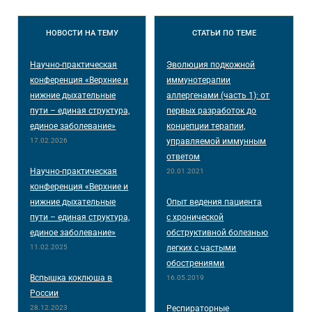
НОВОСТИ
НА ТЕМУ
СТАТЬИ
ПО ТЕМЕ
Научно-практическая
Эволюция подкожной
конференция «Верхние и
иммунотерапии
нижние дыхательные
аллергенами (часть 1): от
пути – единая структура,
первых разработок до
единое заболевание»
концепции терапии,
17.02.2026
управляемой иммунным
ответом
Научно-практическая
20.01.2021
конференция «Верхние и
нижние дыхательные
Опыт ведения пациента
пути – единая структура,
с хронической
единое заболевание»
обструктивной болезнью
11.02.2025
легких с частыми
обострениями
Вспышка коклюша в
16.05.2019
России
28.12.2023
Респираторные