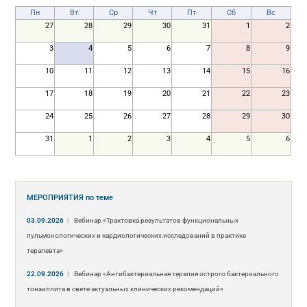
Пн
Вт
Ср
Чт
Пт
Сб
Вс
27
28
29
30
31
1
2
3
4
5
6
7
8
9
10
11
12
13
14
15
16
17
18
19
20
21
22
23
24
25
26
27
28
29
30
31
1
2
3
4
5
6
МЕРОПРИЯТИЯ
по теме
03.09.2026
|
Вебинар «Трактовка результатов функциональных
пульмонологических и кардиологических исследований в практике
терапевта»
22.09.2026
|
Вебинар «Антибактериальная терапия острого бактериального
тонзиллита в свете актуальных клинических рекомендаций»