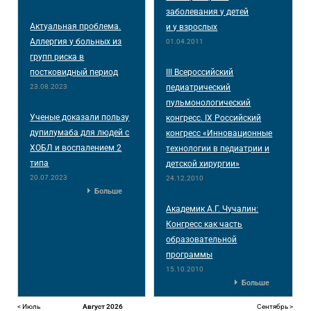
заболевания у детей
Актуальная проблема.
и у взрослых
Аллергия у больных из
01.04.2011
групп риска в
постковидный период
III Всероссийский
23.08.2023
педиатрический
пульмонологический
Ученые доказали пользу
конгресс. IX Российский
дупилумаба для людей с
конгресс «Инновационные
ХОБЛ и воспалением 2
технологии в педиатрии и
типа
детской хирургии»
20.07.2023
24.12.2010
Больше
Академик А.Г. Чучалин:
Конгресс как часть
образовательной
программы
15.10.2010
Больше
< Июль
Август 2026
Сентябрь >