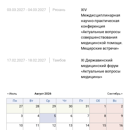
03.03.2027 - 04.03.2027
Рязань
XIV
Междисциплинарная
научно-практическая
конференция
«Актуальные вопросы
совершенствования
медицинской помощи.
Мещерские встречи»
17.02.2027 - 18.02.2027
Тамбов
XI Державинский
медицинский форум
«Актуальные вопросы
медицины»
< Июль
Август 2026
Сентябрь >
Пн
Вт
Ср
Чт
Пт
Сб
Вс
27
28
29
30
31
1
2
3
4
5
6
7
8
9
10
11
12
13
14
15
16