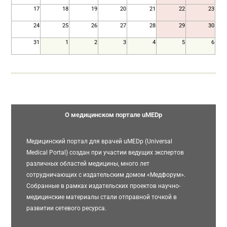
17
18
19
20
21
22
23
24
25
26
27
28
29
30
31
1
2
3
4
5
6
О медицинском портале uMEDp
Медицинский портал для врачей uMEDp (Universal
Medical Portal) создан при участии ведущих экспертов
различных областей медицины, много лет
сотрудничающих с издательским домом «Медфорум».
Собранные в рамках издательских проектов научно-
медицинские материалы стали отправной точкой в
развитии сетевого ресурса.