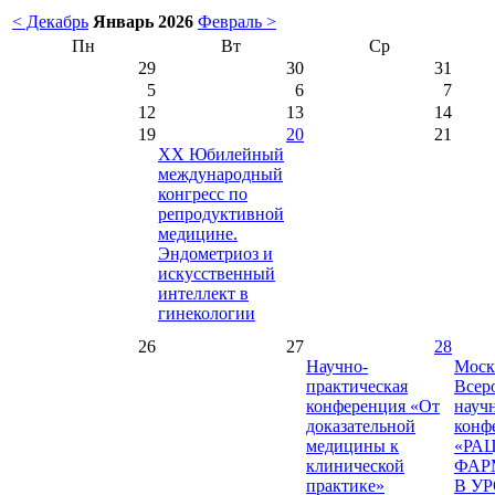
< Декабрь
Январь 2026
Февраль >
Пн
Вт
Ср
29
30
31
5
6
7
12
13
14
19
20
21
ХХ Юбилейный
международный
конгресс по
репродуктивной
медицине.
Эндометриоз и
искусственный
интеллект в
гинекологии
26
27
28
Научно-
Моск
практическая
Всер
конференция «От
науч
доказательной
конф
медицины к
«РА
клинической
ФАР
практике»
В У