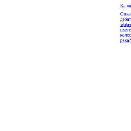
Кард
Онко
деба
эффе
имму
коло
рака