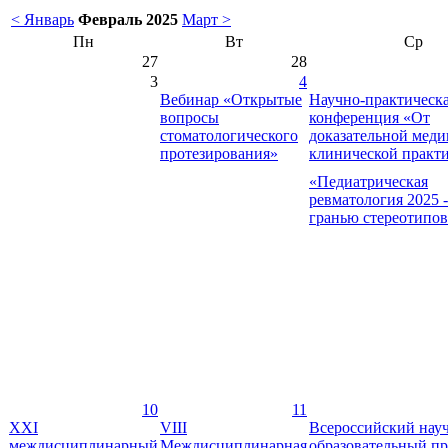
< Январь
Февраль 2025
Март >
Пн
Вт
Ср
27
28
3
4
Вебинар «Открытые
Научно-практическ
вопросы
конференция «От
стоматологического
доказательной мед
протезирования»
клинической практ
«Педиатрическая
ревматология 2025 -
гранью стереотипо
10
11
XXI
VIII
Всероссийский нау
междисциплинарный
Междисциплинарная
образовательный пр