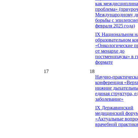
как междисциплина
проблема» (приуроч
Международному д
борьбы с эпилепсие
февраля 2025 года)
IX Национальном н
образовательном ко
«Онкологические п
от менархе до
постменопаузы» в 
формате
17
18
Научно-практическ
конференция «Верх
нижние дыхательны
единая структура, е
заболевание»
IX Державинский
медицинский фору
«Актуальные вопро
врачебной практик