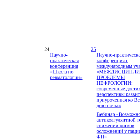
24
25
Научно-
Научно-практическ
практическая
конференция с
конференция
международным уч
«Школа по
«МЕЖДИСЦИПЛИ
ревматологии»
ПРОБЛЕМЫ
НЕФРОЛОГИИ:
современные дости
перспективы развит
приуроченная ко В
дню почки/
Вебинар «Возможн
антикоагулянтной т
снижении рисков
осложнений у пацие
ФП»