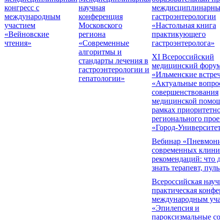
конгресс с
научная
междисциплинарны
международным
конференция
гастроэнтерологии
участием
Московского
«Настольная книга
«Вейновские
региона
практикующего
чтения»
«Современные
гастроэнтеролога»
алгоритмы и
XI Всероссийский
стандарты лечения в
медицинский фору
гастроэнтерологии и
«Ильменские встре
гепатологии»
«Актуальные вопро
совершенствования
медицинской помо
рамках приоритетн
регионального прое
«Город-Университе
Вебинар «Пневмони
современных клини
рекомендаций: что
знать терапевт, пул
Всероссийская науч
практическая конфе
международным уч
«Эпилепсия и
пароксизмальные с