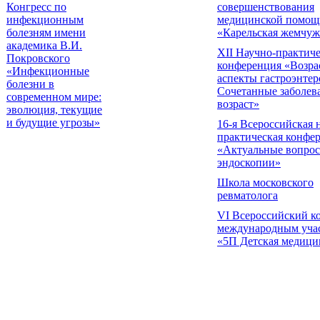
Конгресс по
совершенствования
инфекционным
медицинской помощ
болезням имени
«Карельская жемчу
академика В.И.
XII Научно-практиче
Покровского
конференция «Возра
«Инфекционные
аспекты гастроэнтер
болезни в
Сочетанные заболев
современном мире:
возраст»
эволюция, текущие
и будущие угрозы»
16-я Всероссийская 
практическая конфе
«Актуальные вопро
эндоскопии»
Школа московского
ревматолога
VI Всероссийский ко
международным уча
«5П Детская медици