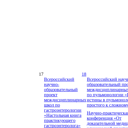
17
18
Всероссийский
Всероссийский науч
научно-
образовательный пр
образовательный
междисциплинарны
проект
по пульмонологии «
междисциплинарных
истины в пульмонол
школ по
простого к сложном
гастроэнтерологии
Научно-практическа
«Настольная книга
конференция «От
практикующего
доказательной меди
гастроэнтеролога»