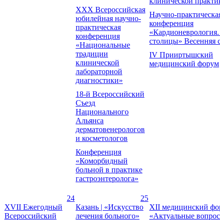
клинической практи
XXX Всероссийская
Научно-практическа
юбилейная научно-
конференция
практическая
«Кардионеврология.
конференция
столицы» Весенняя 
«Национальные
традиции
IV Прииртышский
клинической
медицинский форум
лабораторной
диагностики»
18-й Всероссийский
Съезд
Национального
Альянса
дерматовенерологов
и косметологов
Конференция
«Коморбидный
больной в практике
гастроэнтеролога»
24
25
XVII Ежегодный
Казань | «Искусство
XII медицинский фо
Всероссийский
лечения больного»
«Актуальные вопро