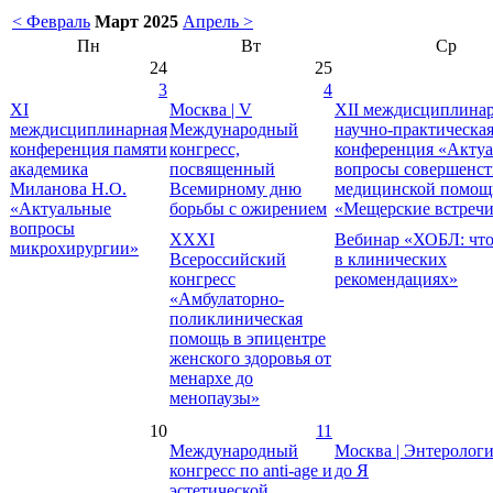
< Февраль
Март 2025
Апрель >
Пн
Вт
Ср
24
25
3
4
XI
Москва | V
XII междисциплина
междисциплинарная
Международный
научно-практическа
конференция памяти
конгресс,
конференция «Акту
академика
посвященный
вопросы совершенст
Миланова Н.О.
Всемирному дню
медицинской помощ
«Актуальные
борьбы с ожирением
«Мещерские встреч
вопросы
XXXI
Вебинар «ХОБЛ: что
микрохирургии»
Всероссийский
в клинических
конгресс
рекомендациях»
«Амбулаторно-
поликлиническая
помощь в эпицентре
женского здоровья от
менархе до
менопаузы»
10
11
Международный
Москва | Энтерологи
конгресс по anti-age и
до Я
эстетической