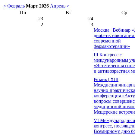
< Февраль
Март 2026
Апрель >
Пн
Вт
Ср
23
24
2
3
Москва | Вебинар «
диабете: навигация
современной
фармакотерапии»
III Конгресс с
международным уч
«Эстетическая гине
и антивозрастная 
Рязань | XIII
Междисциплинарн
научно-практическ
конференция «Акт
вопросы совершенс
медицинской помо
Мещерские встречи
VI Международны
конгресс, посвяще
Всемирному дню бо