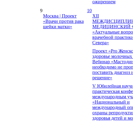
ожирением
9
10
Москва | Проект
XII
«Врачи против рака
МЕЖДИСЦИПЛИ
шейки матки»
МЕДИЦИНСКИЙ 
«Актуальные вопр
врачебной практики
Севера»
Проект «Pro Женско
здоровье молочных
Вебинар «Мастодин
необходимо не проп
поставить диагноз 
решение»
V Юбилейная научн
практическая конфе
международным уч
«Национальный и
международный оп
охраны репродукти
здоровья детей и м