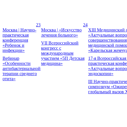
23
24
Москва | Научно-
Москва | «Искусство
XIII Медицинский 
практическая
лечения больного»
«Актуальные вопр
конференция
совершенствования
VII Всероссийский
«Ребенок и
медицинской помо
конгресс с
инфекции»
«Карельская жемчу
международным
Вебинар
участием «5П Детская
17-я Всероссийская
«Особенности
медицина»
практическая конф
антибактериальной
«Актуальные вопр
терапии среднего
эндоскопии»
отита»
III Научно-практич
симпозиум «Ожире
глобальный вызов 