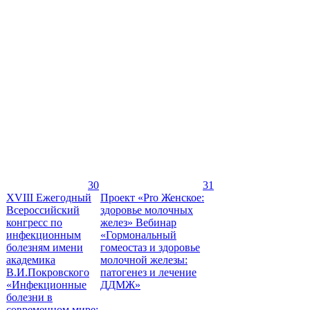
30
31
XVIII Ежегодный
Проект «Pro Женское:
Всероссийский
здоровье молочных
конгресс по
желез» Вебинар
инфекционным
«Гормональный
болезням имени
гомеостаз и здоровье
академика
молочной железы:
В.И.Покровского
патогенез и лечение
«Инфекционные
ДДМЖ»
болезни в
современном мире: