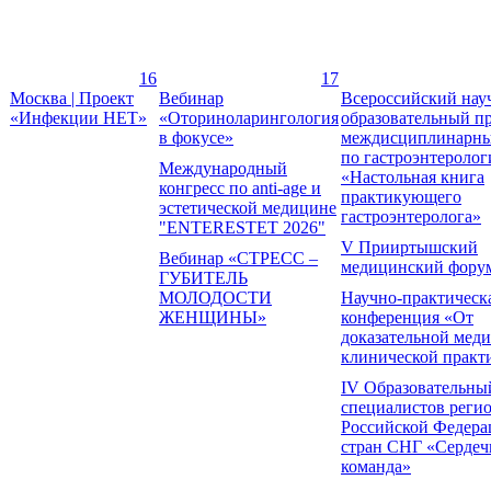
16
17
Москва | Проект
Вебинар
Всероссийский нау
«Инфекции НЕТ»
«Оториноларингология
образовательный п
в фокусе»
междисциплинарны
по гастроэнтеролог
Международный
«Настольная книга
конгресс по anti-age и
практикующего
эстетической медицине
гастроэнтеролога»
"ENTERESTET 2026"
V Прииртышский
Вебинар «СТРЕСС –
медицинский фору
ГУБИТЕЛЬ
МОЛОДОСТИ
Научно-практическ
ЖЕНЩИНЫ»
конференция «От
доказательной мед
клинической практ
IV Образовательны
специалистов реги
Российской Федера
стран СНГ «Сердеч
команда»