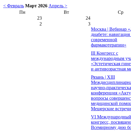
< Февраль
Март 2026
Апрель >
Пн
Вт
Ср
23
24
2
3
Москва | Вебинар «
диабете: навигация
современной
фармакотерапии»
III Конгресс с
международным уч
«Эстетическая гине
и антивозрастная 
Рязань | XIII
Междисциплинарн
научно-практическ
конференция «Акт
вопросы совершенс
медицинской помо
Мещерские встречи
VI Международны
конгресс, посвяще
Всемирному дню бо