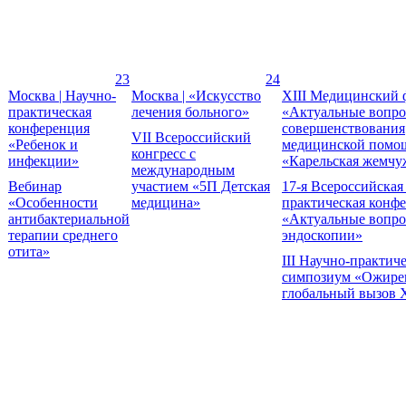
23
24
Москва | Научно-
Москва | «Искусство
XIII Медицинский 
практическая
лечения больного»
«Актуальные вопр
конференция
совершенствования
VII Всероссийский
«Ребенок и
медицинской помо
конгресс с
инфекции»
«Карельская жемчу
международным
Вебинар
участием «5П Детская
17-я Всероссийская
«Особенности
медицина»
практическая конф
антибактериальной
«Актуальные вопр
терапии среднего
эндоскопии»
отита»
III Научно-практич
симпозиум «Ожире
глобальный вызов 