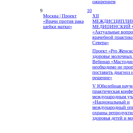
ожирением
9
10
Москва | Проект
XII
«Врачи против рака
МЕЖДИСЦИПЛИ
шейки матки»
МЕДИЦИНСКИЙ 
«Актуальные вопр
врачебной практики
Севера»
Проект «Pro Женско
здоровье молочных
Вебинар «Мастодин
необходимо не проп
поставить диагноз 
решение»
V Юбилейная научн
практическая конфе
международным уч
«Национальный и
международный оп
охраны репродукти
здоровья детей и м