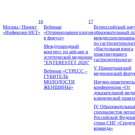
16
17
Москва | Проект
Вебинар
Всероссийский нау
«Инфекции НЕТ»
«Оториноларингология
образовательный п
в фокусе»
междисциплинарны
по гастроэнтеролог
Международный
«Настольная книга
конгресс по anti-age и
практикующего
эстетической медицине
гастроэнтеролога»
"ENTERESTET 2026"
V Прииртышский
Вебинар «СТРЕСС –
медицинский фору
ГУБИТЕЛЬ
МОЛОДОСТИ
Научно-практическ
ЖЕНЩИНЫ»
конференция «От
доказательной мед
клинической практ
IV Образовательны
специалистов реги
Российской Федера
стран СНГ «Сердеч
команда»