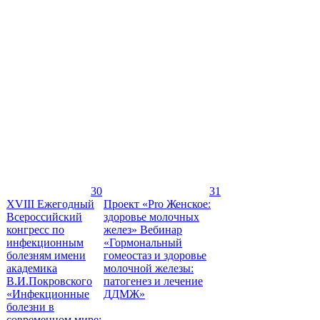
30
31
XVIII Ежегодный
Проект «Pro Женское:
Всероссийский
здоровье молочных
конгресс по
желез» Вебинар
инфекционным
«Гормональный
болезням имени
гомеостаз и здоровье
академика
молочной железы:
В.И.Покровского
патогенез и лечение
«Инфекционные
ДДМЖ»
болезни в
современном мире: