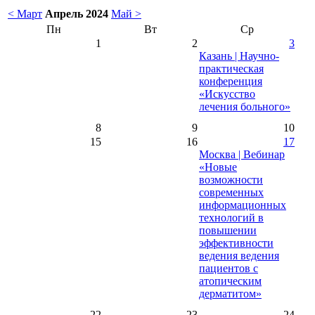
< Март
Апрель 2024
Май >
Пн
Вт
Ср
1
2
3
Казань | Научно-
практическая
конференция
«Искусство
лечения больного»
8
9
10
15
16
17
Москва | Вебинар
«Новые
возможности
современных
информационных
технологий в
повышении
эффективности
ведения ведения
пациентов с
атопическим
дерматитом»
22
23
24