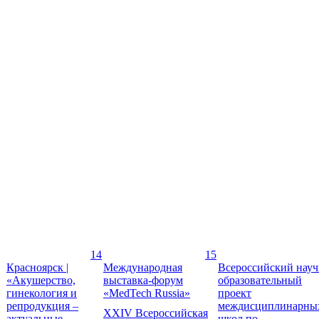
14
15
Красноярск |
Международная
Всероссийский науч
«Акушерство,
выставка-форум
образовательный
гинекология и
«MedTech Russia»
проект
репродукция –
междисциплинарны
XXIV Всероссийская
актуальные
школ по