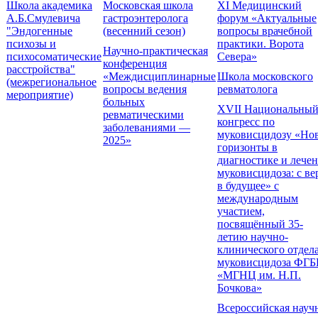
Школа академика
Московская школа
XI Медицинский
А.Б.Смулевича
гастроэнтеролога
форум «Актуальные
"Эндогенные
(весенний сезон)
вопросы врачебной
психозы и
практики. Ворота
Научно-практическая
психосоматические
Севера»
конференция
расстройства"
«Междисциплинарные
Школа московского
(межрегиональное
вопросы ведения
ревматолога
мероприятие)
больных
XVII Национальны
ревматическими
конгресс по
заболеваниями —
муковисцидозу «Но
2025»
горизонты в
диагностике и лече
муковисцидоза: с ве
в будущее» с
международным
участием,
посвящённый 35-
летию научно-
клинического отдел
муковисцидоза ФГ
«МГНЦ им. Н.П.
Бочкова»
Всероссийская науч