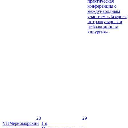
практическая
конференция с
международным
участием «Лазерная
интраокулярная и
рефракционная
хирургия»
28
29
VII Черноморский
1-я