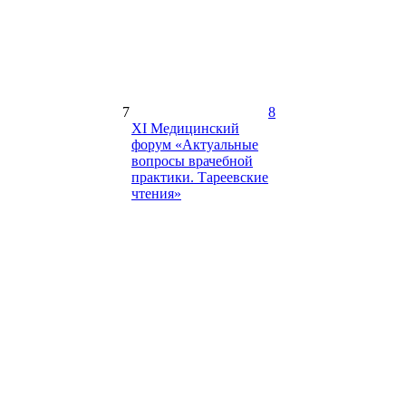
7
8
XI Медицинский
форум «Актуальные
вопросы врачебной
практики. Тареевские
чтения»