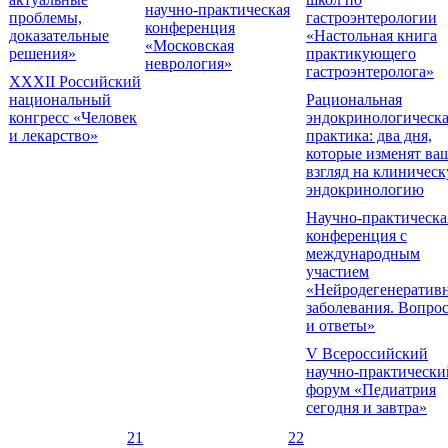
научно-практическая
проблемы,
гастроэнтерологии
конференция
доказательные
«Настольная книга
«Московская
решения»
практикующего
неврология»
гастроэнтеролога»
XXXII Российский
национальный
Рациональная
конгресс «Человек
эндокринологическ
и лекарство»
практика: два дня,
которые изменят ва
взгляд на клиничес
эндокринологию
Научно-практическа
конференция с
международным
участием
«Нейродегенератив
заболевания. Вопро
и ответы»
V Всероссийский
научно-практически
форум «Педиатрия
сегодня и завтра»
21
22