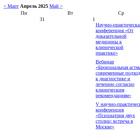
< Март
Апрель 2025
Май >
Пн
Вт
Ср
31
1
Научно-практическа
конференция «От
доказательной
медицины к
клинической
практике»
Вебинар
«Бронхиальная астм
современные подхо
к диагностике и
лечению согласно
клиническим
рекомендациям»
V научно-практичес
конференция
«Психиатрия двух
столиц: встреча в
Москве»