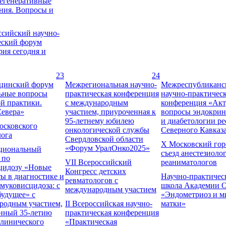
егенеративные
ния. Вопросы и
ссийский научно-
еский форум
ия сегодня и
23
24
цинский форум
Межрегиональная научно-
Межреспубликанс
ьные вопросы
практическая конференция
научно-практичес
й практики.
с международным
конференция «Ак
Севера»
участием, приуроченная к
вопросы эндокри
95-летнему юбилею
и диабетологии р
осковского
онкологической службы
Северного Кавказ
лога
Свердловской области
X Московский гор
«Форум УралОнко2025»
циональный
съезд анестезиоло
 по
VII Всероссийский
реаниматологов
цидозу «Новые
Конгресс детских
ы в диагностике и
Научно-практичес
ревматологов с
муковисцидоза: с
школа Академии 
международным участием
будущее» с
«Эндометриоз и м
родным участием,
II Всероссийская научно-
матки»
нный 35-летию
практическая конференция
клинического
«Практическая