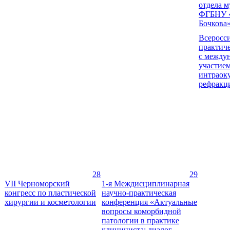
отдела 
ФГБНУ 
Бочкова
Всеросси
практич
с между
участием
интраоку
рефракц
28
29
VII Черноморский
1-я Междисциплинарная
конгресс по пластической
научно-практическая
хирургии и косметологии
конференция «Актуальные
вопросы коморбидной
патологии в практике
клинициста: диалог