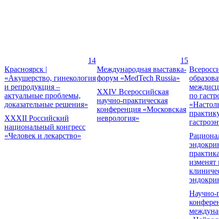
14
15
Красноярск |
Международная выставка-
Всеросс
«Акушерство, гинекология
форум «MedTech Russia»
образов
и репродукция –
междисц
XXIV Всероссийская
актуальные проблемы,
по гастр
научно-практическая
доказательные решения»
«Настол
конференция «Московская
практик
XXXII Российский
неврология»
гастроэн
национальный конгресс
«Человек и лекарство»
Рациона
эндокри
практика
изменят 
клиниче
эндокри
Научно-
конфере
междуна