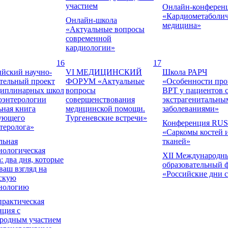
участием
Онлайн-конферен
«Кардиометаболич
Онлайн-школа
медицина»
«Актуальные вопросы
современной
кардиологии»
16
17
ийский научно-
VI МЕДИЦИНСКИЙ
Школа РАРЧ
ательный проект
ФОРУМ «Актуальные
«Особенности пр
иплинарных школ
вопросы
ВРТ у пациентов 
оэнтерологии
совершенствования
экстрагенитальны
ьная книга
медицинской помощи.
заболеваниями»
ующего
Тургеневские встречи»
Конференция RU
теролога»
«Саркомы костей 
льная
тканей»
нологическая
XII Международн
: два дня, которые
образовательный 
ваш взгляд на
«Российские дни 
скую
нологию
практическая
нция с
родным участием