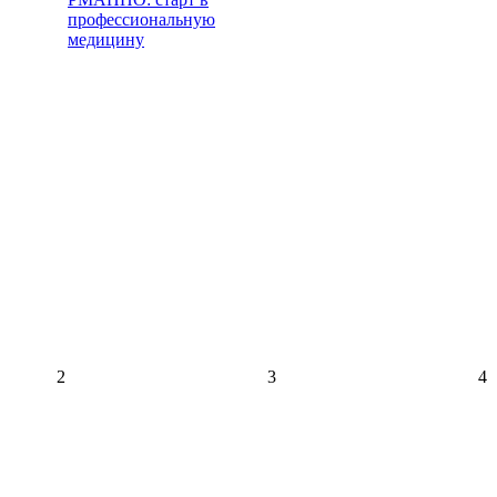
профессиональную
медицину
2
3
4