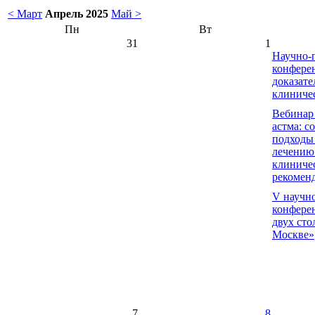
< Март
Апрель 2025
Май >
Пн
Вт
31
1
Научно-
конфере
доказат
клиниче
Вебинар
астма: с
подходы 
лечению
клиниче
рекомен
V научн
конфере
двух сто
Москве»
7
8