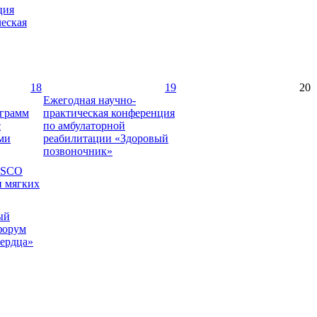
ция
еская
18
19
20
Ежегодная научно-
ограмм
практическая конференция
с
по амбулаторной
ми
реабилитации «Здоровый
позвоночник»
SSCO
и мягких
ый
форум
сердца»