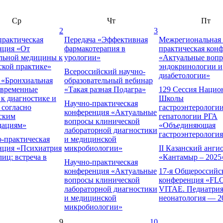
Ср
Чт
Пт
2
3
практическая
Передача «Эффективная
Межрегиональная 
нция «От
фармакотерапия в
практическая кон
ельной медицины к
урологии»
«Актуальные воп
ской практике»
эндокринологии и
Всероссийский научно-
диабетологии»
 «Бронхиальная
образовательный вебинар
овременные
«Такая разная Подагра»
129 Сессия Нацио
к диагностике и
Школы
Научно-практическая
 согласно
гастроэнтерологии
конференция «Актуальные
ским
гепатологии РГА
вопросы клинической
дациям»
«Объединяющая
лабораторной диагностики
гастроэнтерологи
о-практическая
и медицинской
нция «Психиатрия
микробиологии»
II Казанский анг
лиц: встреча в
«Кантамыр – 2025
Научно-практическая
конференция «Актуальные
17-я Общероссийс
вопросы клинической
конференция «FL
лабораторной диагностики
VITAE. Педиатрия
и медицинской
неонатология — 2
микробиологии»
9
10