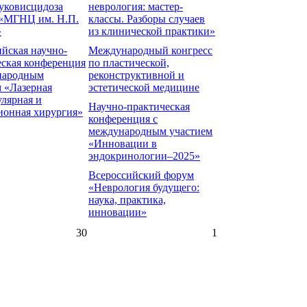
муковисцидоза
неврология: мастер-
«МГНЦ им. Н.П.
классы. Разборы случаев
»
из клинической практики»
йская научно-
Международный конгресс
еская конференция
по пластической,
народным
реконструктивной и
 «Лазерная
эстетической медицине
лярная и
Научно-практическая
ионная хирургия»
конференция с
международным участием
«Инновации в
эндокринологии–2025»
Всероссийский форум
«Неврология будущего:
наука, практика,
инновации»
30
1