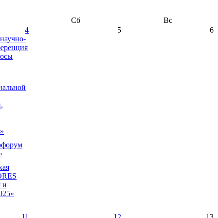
Сб
Вс
4
5
6
научно-
ференция
росы
нальной
,
я»
иофорум
»
кая
ORES
 и
025»
11
12
13