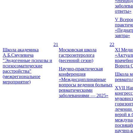
«Нейрод
заболева
ответы»
V Всеро
практич
«Педиатр
завтра»
21
22
Школа академика
Московская школа
XI Меди
А.Б.Смулевича
гастроэнтеролога
«Актуал
"Эндогенные психозы и
(весенний сезон)
врачебно
психосоматические
Ворота 
Научно-практическая
расстройства"
конференция
Школа м
(межрегиональное
«Междисциплинарные
ревмато
мероприятие)
вопросы ведения больных
XVII На
ревматическими
конгресс
заболеваниями — 2025»
муковис
горизонт
лечении 
верой в 
междуна
посвящё
научно-