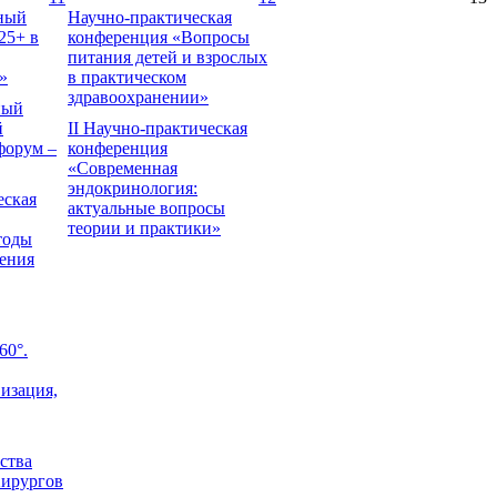
ный
Научно-практическая
25+ в
конференция «Вопросы
питания детей и взрослых
»
в практическом
здравоохранении»
ный
й
II Научно-практическая
форум –
конференция
«Современная
эндокринология:
еская
актуальные вопросы
теории и практики»
тоды
чения
60°.
изация,
ства
Хирургов