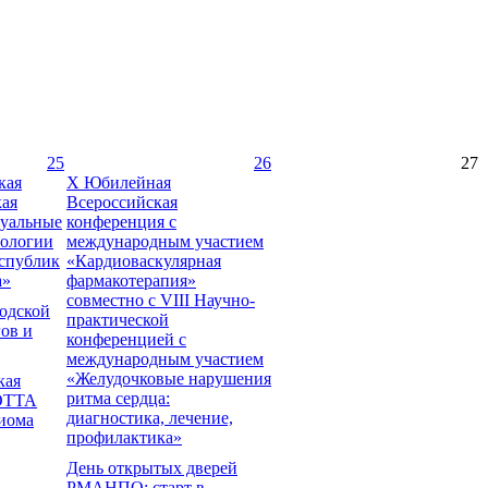
25
26
27
кая
X Юбилейная
кая
Всероссийская
туальные
конференция с
нологии
международным участием
еспублик
«Кардиоваскулярная
а»
фармакотерапия»
совместно с VIII Научно-
одской
практической
гов и
конференцией с
международным участием
«Желудочковые нарушения
кая
ритма сердца:
ОТТА
диагностика, лечение,
иома
профилактика»
День открытых дверей
РМАНПО: старт в