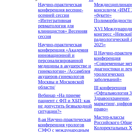
Научно-практическая
Междисциплинар
конференция весенне-
консилиум «ИМТ 
осенней сессии
«букете»
«Интегративная
Полиморбидности
ревматология для
XVI Международ
клиницистов» Весенняя
конгресс «Невски
сессия
радиологический 
Научно-практическая
2025»
конференция «Академия
II Научно-практич
инновационной и
конференция
персонализированной
«Современные ме
медицины в акушерстве и
диагностики и ле
гинекологии» /Ассамблея
урологических
акушеров-гинекологов
заболеваний»
Москвы и Московской
области/
III конференция
«Офтальмология 3
Вебинар «На приеме
Здравоохранение,
пациент с ФП и ХБП: как
маркетинг, цифров
не допустить безвыходной
право»
ситуации?»
Мастер-классы
8-ая Научно-практическая
Российского Обще
конференция урологов
Колоректальных 
СЗФО с международным