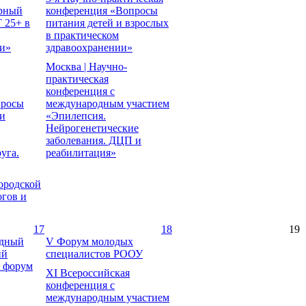
рный
конференция «Вопросы
 25+ в
питания детей и взрослых
в практическом
и»
здравоохранении»
Москва | Научно-
практическая
конференция с
просы
международным участием
и
«Эпилепсия.
Нейрогенетические
заболевания. ДЦП и
уга.
реабилитация»
ородской
огов и
17
18
19
одный
V Форум молодых
ий
специалистов РООУ
 форум
XI Всероссийская
конференция с
международным участием