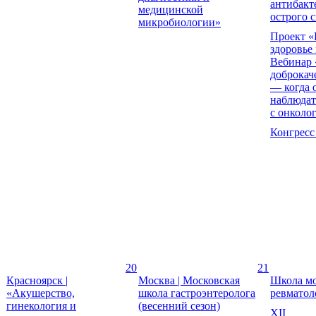
антибакт
медицинской
острого 
микробиологии»
Проект «
здоровье
Вебинар
доброкач
— когда 
наблюдат
с онколо
Конгресс
20
21
Красноярск |
Москва | Московская
Школа мо
«Акушерство,
школа гастроэнтеролога
ревматол
гинекология и
(весенний сезон)
XII