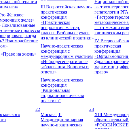
ериальной терапии
Национальной ш
синусита»
III Всероссийская научно-
гастроэнтерологи
практическая
гепатологии РГА
Pro Женское:
конференция
«Гастроэнтероло
 молочных желез»
«Практическая
метаболическое з
 «Локализованные
неврология: мастер-
— от механизмов
ественные процессы
классы. Разборы случаев
клиническим ре
оперировать, когда
из клинической практики»
ь? Взаимодействие
IV Всероссийска
гом»
Научно-практическая
практическая
конференция с
конференция
 «Право на жизнь»
международным участием
«Офтальмология 
«Нейродегенеративные
Здравоохранение
заболевания. Вопросы и
маркетинг, цифр
ответы»
право»
Научно-практическая
конференция
"Рациональная
эндокринологическая
практика"
22
23
сковского
Москва | II
XIII Междунаро
ога
Междисциплинарная
образовательный
научно-практическая
«РОССИЙСКИЕ