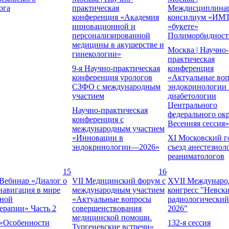
ога
практическая
Междисциплина
конференция «Академия
консилиум «ИМТ
инновационной и
«букете»
персонализированной
Полиморбидност
медицины в акушерстве и
Москва | Научно-
гинекологии»
практическая
9-я Научно-практическая
конференция
конференция урологов
«Актуальные во
СЗФО с международным
эндокринологии 
участием
диабетологии
Центрального
Научно-практическая
федерального окр
конференция с
Весенняя сессия»
международным участием
«Инновации в
XI Московский г
эндокринологии—2026»
съезд анестезиол
реаниматологов
15
16
 Вебинар «Диалог о
VII Медицинский форум с
XVII Mеждунар
 навигация в мире
международным участием
конгресс "Невск
нной
«Актуальные вопросы
радиологический
ерапии» Часть 2
совершенствования
2026"
медицинской помощи.
«Особенности
132-я сессия
Тургеневские встречи»