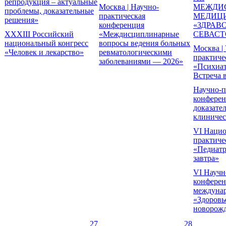
репродукция – актуальные
Москва | Научно-
МЕЖДИ
проблемы, доказательные
практическая
МЕДИЦ
решения»
конференция
«ЗДРАВ
XXXIII Российский
«Междисциплинарные
СЕВАСТ
национальный конгресс
вопросы ведения больных
Москва | 
«Человек и лекарство»
ревматологическими
практиче
заболеваниями — 2026»
«Психиат
Встреча 
Научно-п
конферен
доказате
клиничес
VI Нацио
практиче
«Педиатр
завтра»
VI Научн
конферен
междуна
«Здоровь
новорож
27
28