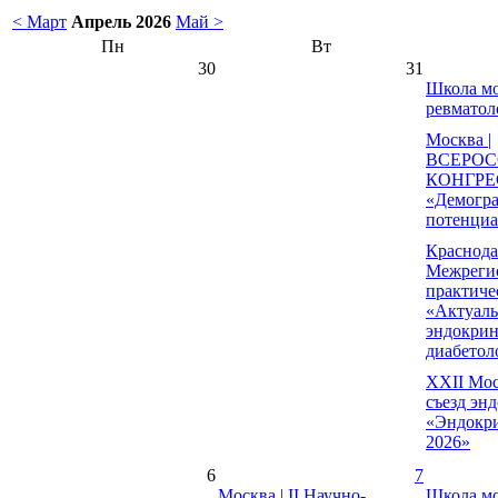
< Март
Апрель 2026
Май >
Пн
Вт
30
31
Школа мо
ревматол
Москва |
ВСЕРО
КОНГРЕ
«Демогр
потенциа
Краснода
Межрегио
практиче
«Актуал
эндокрин
диабетол
XXII Мос
съезд эн
«Эндокри
2026»
6
7
Москва | II Научно-
Школа мо