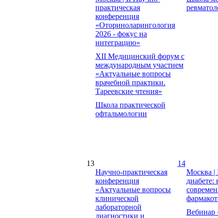
практическая
ревматол
конференция
«Оториноларингология
2026 - фокус на
интеграцию»
XII Медицинский форум с
международным участием
«Актуальные вопросы
врачебной практики.
Тареевские чтения»
Школа практической
офтальмологии
13
14
Научно-практическая
Москва |
конференция
диабете:
«Актуальные вопросы
совреме
клинической
фармакот
лабораторной
Вебинар 
диагностики и