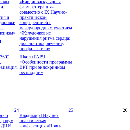
колы
«Кардиоваскулярная
и,
фармакотерапия»
совместно с IX Научно-
гия и
практической
доровье
конференцией с
 к
международным участием
шениям»
«Желудочковые
нарушения ритма сердца:
я
диагностика, лечение,
профилактика»
360°.
Школа РАРЧ
,
«Особенности программы
овизация,
ВРТ при эндокринном
бесплодии»
24
25
26
дный
Владимир | Научно-
 форум
практическая
 ДНИ
конференция «Новые