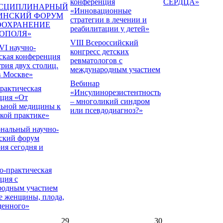
конференция
СЕРДЦА»
СЦИПЛИНАРНЫЙ
«Инновационные
ИНСКИЙ ФОРУМ
стратегии в лечении и
ООХРАНЕНИЕ
реабилитации у детей»
ОПОЛЯ»
VIII Всероссийский
VI научно-
конгресс детских
ская конференция
ревматологов с
рия двух столиц.
международным участием
в Москве»
Вебинар
рактическая
«Инсулинорезистентность
ция «От
– многоликий синдром
льной медицины к
или псевдодиагноз?»
кой практике»
нальный научно-
ский форум
ия сегодня и
о-практическая
ция с
родным участием
е женщины, плода,
денного»
29
30