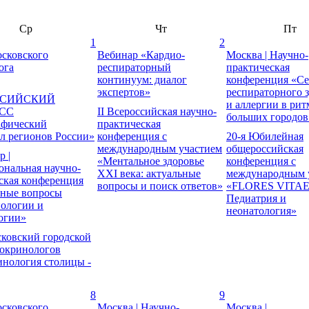
Ср
Чт
Пт
1
2
сковского
Вебинар «Кардио-
Москва | Научно-
ога
респираторный
практическая
континуум: диалог
конференция «С
экспертов»
респираторного 
ССИЙСКИЙ
и аллергии в рит
СС
II Всероссийская научно-
больших городов
афический
практическая
л регионов России»
конференция с
20-я Юбилейная
международным участием
общероссийская
р |
«Ментальное здоровье
конференция с
нальная научно-
XXI века: актуальные
международным 
ская конференция
вопросы и поиск ответов»
«FLORES VITAE
ьные вопросы
Педиатрия и
ологии и
неонатология»
огии»
ковский городской
докринологов
нология столицы -
8
9
сковского
Москва | Научно-
Москва |