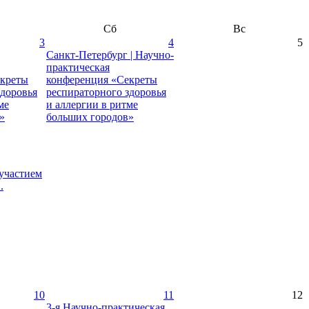
Сб
Вс
3
4
5
Санкт-Петербург | Научно-
практическая
екреты
конференция «Секреты
здоровья
респираторного здоровья
ме
и аллергии в ритме
»
больших городов»
участием
.
10
11
12
3-я Научно-практическая