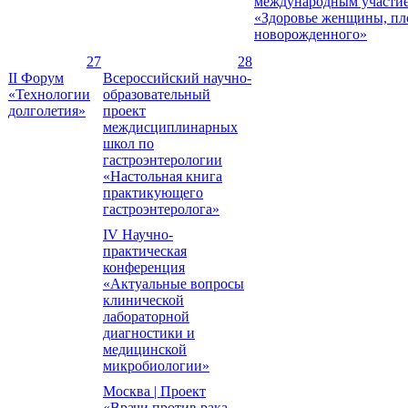
международным участи
«Здоровье женщины, пл
новорожденного»
27
28
II Форум
Всероссийский научно-
«Технологии
образовательный
долголетия»
проект
междисциплинарных
школ по
гастроэнтерологии
«Настольная книга
практикующего
гастроэнтеролога»
IV Научно-
практическая
конференция
«Актуальные вопросы
клинической
лабораторной
диагностики и
медицинской
микробиологии»
Москва | Проект
«Врачи против рака