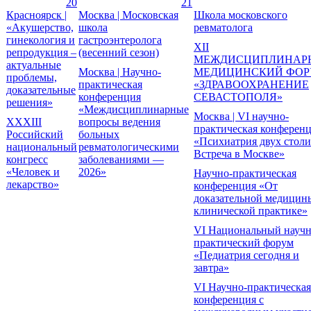
20
21
Красноярск |
Москва | Московская
Школа московского
«Акушерство,
школа
ревматолога
гинекология и
гастроэнтеролога
XII
репродукция –
(весенний сезон)
МЕЖДИСЦИПЛИНАР
актуальные
Москва | Научно-
МЕДИЦИНСКИЙ ФО
проблемы,
практическая
«ЗДРАВООХРАНЕНИЕ
доказательные
конференция
СЕВАСТОПОЛЯ»
решения»
«Междисциплинарные
Москва | VI научно-
XXXIII
вопросы ведения
практическая конферен
Российский
больных
«Психиатрия двух столи
национальный
ревматологическими
Встреча в Москве»
конгресс
заболеваниями —
«Человек и
2026»
Научно-практическая
лекарство»
конференция «От
доказательной медицин
клинической практике»
VI Национальный научн
практический форум
«Педиатрия сегодня и
завтра»
VI Научно-практическая
конференция с