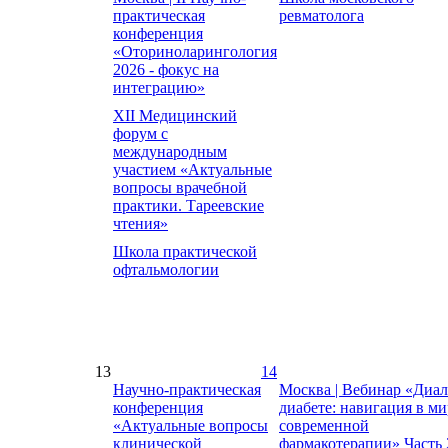
практическая
ревматолога
конференция
«Оториноларингология
2026 - фокус на
интеграцию»
XII Медицинский
форум с
международным
участием «Актуальные
вопросы врачебной
практики. Тареевские
чтения»
Школа практической
офтальмологии
13
14
Научно-практическая
Москва | Вебинар «Диал
конференция
диабете: навигация в ми
«Актуальные вопросы
современной
клинической
фармакотерапии» Часть 