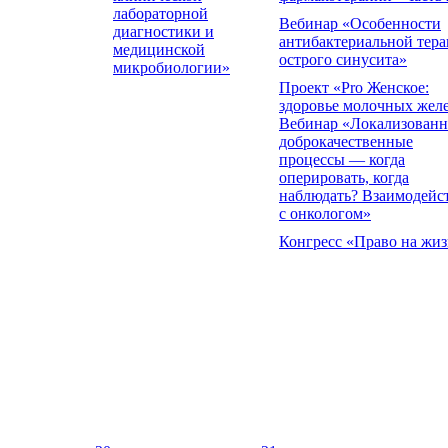
лабораторной
Вебинар «Особенности
диагностики и
антибактериальной тер
медицинской
острого синусита»
микробиологии»
Проект «Pro Женское:
здоровье молочных жел
Вебинар «Локализован
доброкачественные
процессы — когда
оперировать, когда
наблюдать? Взаимодейс
с онкологом»
Конгресс «Право на жиз