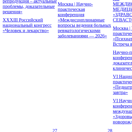
репродукция – актуальные
Москва | Научно-
МЕЖДИ
проблемы, доказательные
практическая
МЕДИЦ
решения»
конференция
«ЗДРАВ
XXXIII Российский
«Междисциплинарные
СЕВАСТ
национальный конгресс
вопросы ведения больных
Москва | 
«Человек и лекарство»
ревматологическими
практиче
заболеваниями — 2026»
«Психиат
Встреча 
Научно-п
конферен
доказате
клиничес
VI Нацио
практиче
«Педиатр
завтра»
VI Научн
конферен
междуна
«Здоровь
новорож
27
28