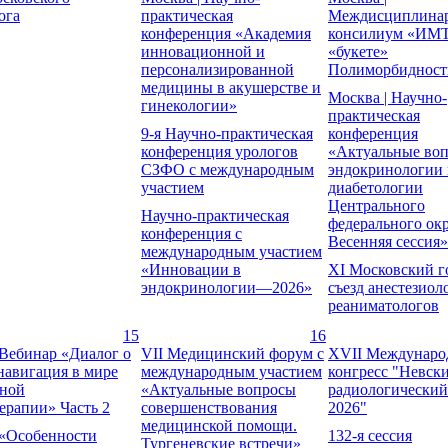
ога
практическая
Междисциплина
конференция «Академия
консилиум «ИМТ
инновационной и
«букете»
персонализированной
Полиморбидност
медицины в акушерстве и
Москва | Научно-
гинекологии»
практическая
9-я Научно-практическая
конференция
конференция урологов
«Актуальные во
СЗФО с международным
эндокринологии 
участием
диабетологии
Центрального
Научно-практическая
федерального окр
конференция с
Весенняя сессия»
международным участием
«Инновации в
XI Московский г
эндокринологии—2026»
съезд анестезиол
реаниматологов
15
16
 Вебинар «Диалог о
VII Медицинский форум с
XVII Mеждунар
 навигация в мире
международным участием
конгресс "Невск
нной
«Актуальные вопросы
радиологический
ерапии» Часть 2
совершенствования
2026"
медицинской помощи.
«Особенности
132-я сессия
Тургеневские встречи»