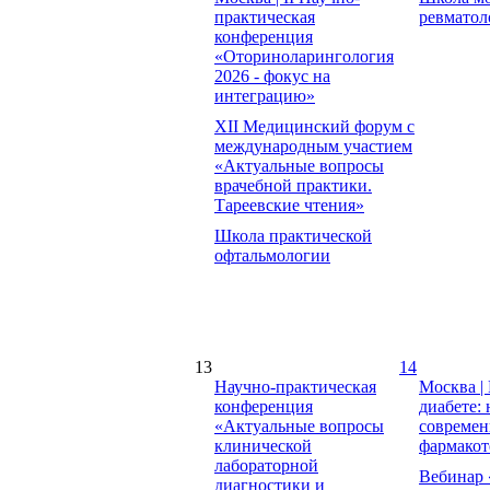
практическая
ревматол
конференция
«Оториноларингология
2026 - фокус на
интеграцию»
XII Медицинский форум с
международным участием
«Актуальные вопросы
врачебной практики.
Тареевские чтения»
Школа практической
офтальмологии
13
14
Научно-практическая
Москва |
конференция
диабете:
«Актуальные вопросы
совреме
клинической
фармакот
лабораторной
Вебинар 
диагностики и