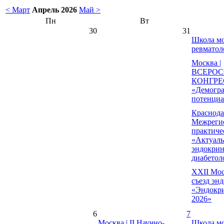
< Март
Апрель 2026
Май >
Пн
Вт
30
31
Школа мо
ревматол
Москва |
ВСЕРО
КОНГРЕ
«Демогр
потенциа
Краснода
Межрегио
практиче
«Актуал
эндокрин
диабетол
XXII Мос
съезд эн
«Эндокри
2026»
6
7
Москва | II Научно-
Школа мо