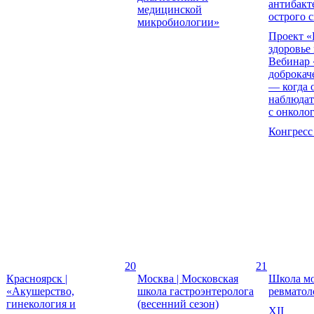
антибакт
медицинской
острого 
микробиологии»
Проект «
здоровье
Вебинар
доброкач
— когда 
наблюдат
с онколо
Конгресс
20
21
Красноярск |
Москва | Московская
Школа мо
«Акушерство,
школа гастроэнтеролога
ревматол
гинекология и
(весенний сезон)
XII