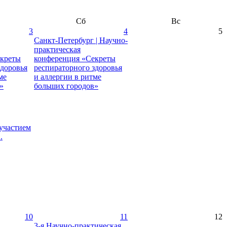
Сб
Вс
3
4
5
Санкт-Петербург | Научно-
практическая
екреты
конференция «Секреты
здоровья
респираторного здоровья
ме
и аллергии в ритме
»
больших городов»
участием
.
10
11
12
3-я Научно-практическая