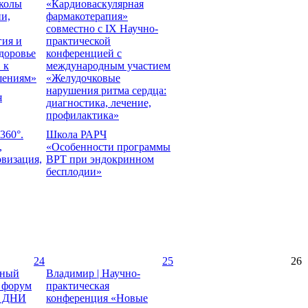
колы
«Кардиоваскулярная
и,
фармакотерапия»
совместно с IX Научно-
гия и
практической
доровье
конференцией с
 к
международным участием
шениям»
«Желудочковые
нарушения ритма сердца:
я
диагностика, лечение,
профилактика»
360°.
Школа РАРЧ
,
«Особенности программы
овизация,
ВРТ при эндокринном
бесплодии»
24
25
26
дный
Владимир | Научно-
 форум
практическая
 ДНИ
конференция «Новые