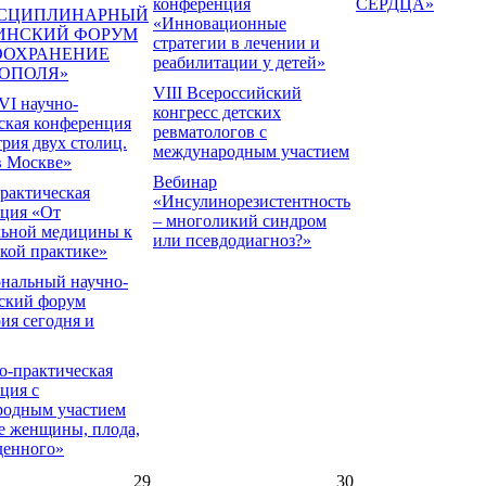
конференция
СЕРДЦА»
СЦИПЛИНАРНЫЙ
«Инновационные
ИНСКИЙ ФОРУМ
стратегии в лечении и
ООХРАНЕНИЕ
реабилитации у детей»
ОПОЛЯ»
VIII Всероссийский
VI научно-
конгресс детских
ская конференция
ревматологов с
рия двух столиц.
международным участием
в Москве»
Вебинар
рактическая
«Инсулинорезистентность
ция «От
– многоликий синдром
льной медицины к
или псевдодиагноз?»
кой практике»
нальный научно-
ский форум
ия сегодня и
о-практическая
ция с
родным участием
е женщины, плода,
денного»
29
30