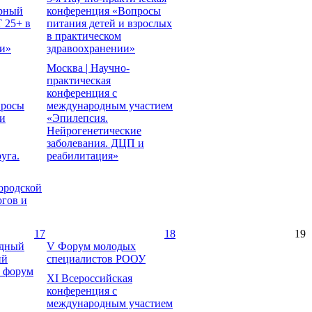
рный
конференция «Вопросы
 25+ в
питания детей и взрослых
в практическом
и»
здравоохранении»
Москва | Научно-
практическая
конференция с
просы
международным участием
и
«Эпилепсия.
Нейрогенетические
заболевания. ДЦП и
уга.
реабилитация»
ородской
огов и
17
18
19
одный
V Форум молодых
ий
специалистов РООУ
 форум
XI Всероссийская
конференция с
международным участием