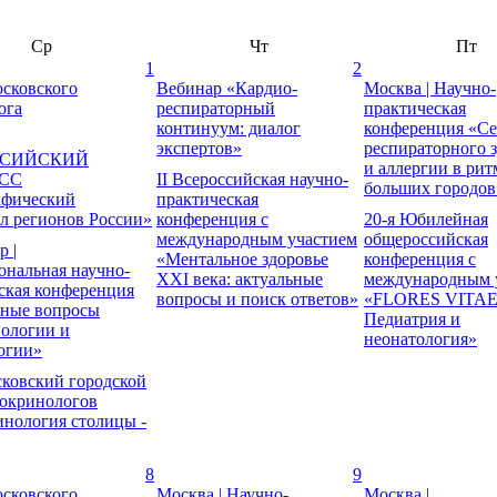
Ср
Чт
Пт
1
2
сковского
Вебинар «Кардио-
Москва | Научно-
ога
респираторный
практическая
континуум: диалог
конференция «С
экспертов»
респираторного 
ССИЙСКИЙ
и аллергии в рит
СС
II Всероссийская научно-
больших городов
афический
практическая
л регионов России»
конференция с
20-я Юбилейная
международным участием
общероссийская
р |
«Ментальное здоровье
конференция с
нальная научно-
XXI века: актуальные
международным 
ская конференция
вопросы и поиск ответов»
«FLORES VITAE
ьные вопросы
Педиатрия и
ологии и
неонатология»
огии»
ковский городской
докринологов
нология столицы -
8
9
сковского
Москва | Научно-
Москва |