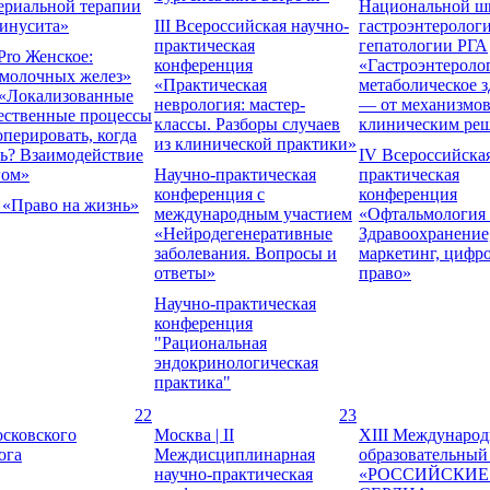
ериальной терапии
Национальной ш
синусита»
III Всероссийская научно-
гастроэнтерологи
практическая
гепатологии РГА
Pro Женское:
конференция
«Гастроэнтероло
 молочных желез»
«Практическая
метаболическое з
 «Локализованные
неврология: мастер-
— от механизмов
ественные процессы
классы. Разборы случаев
клиническим ре
оперировать, когда
из клинической практики»
ь? Взаимодействие
IV Всероссийска
гом»
Научно-практическая
практическая
конференция с
конференция
 «Право на жизнь»
международным участием
«Офтальмология 
«Нейродегенеративные
Здравоохранение
заболевания. Вопросы и
маркетинг, цифр
ответы»
право»
Научно-практическая
конференция
"Рациональная
эндокринологическая
практика"
22
23
сковского
Москва | II
XIII Междунаро
ога
Междисциплинарная
образовательный
научно-практическая
«РОССИЙСКИЕ