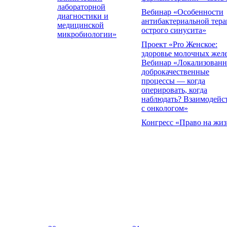
лабораторной
Вебинар «Особенности
диагностики и
антибактериальной тер
медицинской
острого синусита»
микробиологии»
Проект «Pro Женское:
здоровье молочных жел
Вебинар «Локализован
доброкачественные
процессы — когда
оперировать, когда
наблюдать? Взаимодейс
с онкологом»
Конгресс «Право на жиз