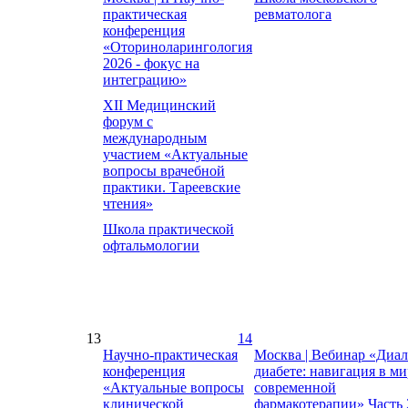
практическая
ревматолога
конференция
«Оториноларингология
2026 - фокус на
интеграцию»
XII Медицинский
форум с
международным
участием «Актуальные
вопросы врачебной
практики. Тареевские
чтения»
Школа практической
офтальмологии
13
14
Научно-практическая
Москва | Вебинар «Диал
конференция
диабете: навигация в ми
«Актуальные вопросы
современной
клинической
фармакотерапии» Часть 