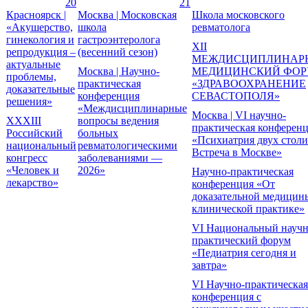
20
21
Красноярск |
Москва | Московская
Школа московского
«Акушерство,
школа
ревматолога
гинекология и
гастроэнтеролога
XII
репродукция –
(весенний сезон)
МЕЖДИСЦИПЛИНАР
актуальные
Москва | Научно-
МЕДИЦИНСКИЙ ФО
проблемы,
практическая
«ЗДРАВООХРАНЕНИЕ
доказательные
конференция
СЕВАСТОПОЛЯ»
решения»
«Междисциплинарные
Москва | VI научно-
XXXIII
вопросы ведения
практическая конферен
Российский
больных
«Психиатрия двух столи
национальный
ревматологическими
Встреча в Москве»
конгресс
заболеваниями —
«Человек и
2026»
Научно-практическая
лекарство»
конференция «От
доказательной медицин
клинической практике»
VI Национальный научн
практический форум
«Педиатрия сегодня и
завтра»
VI Научно-практическая
конференция с