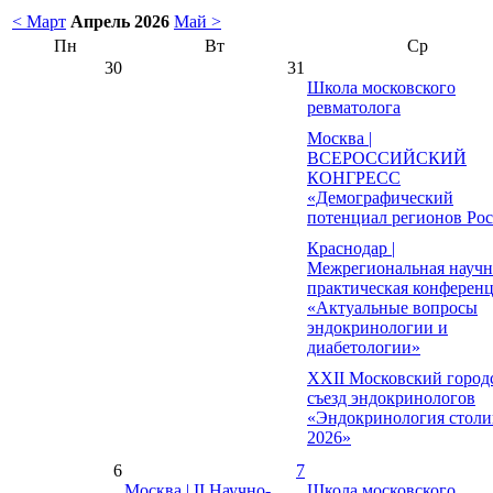
< Март
Апрель 2026
Май >
Пн
Вт
Ср
30
31
Школа московского
ревматолога
Москва |
ВСЕРОССИЙСКИЙ
КОНГРЕСС
«Демографический
потенциал регионов Ро
Краснодар |
Межрегиональная научн
практическая конферен
«Актуальные вопросы
эндокринологии и
диабетологии»
XXII Московский город
съезд эндокринологов
«Эндокринология столи
2026»
6
7
Москва | II Научно-
Школа московского