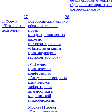
международным участи
«Здоровье женщины, пл
новорожденного»
27
28
II Форум
Всероссийский научно-
«Технологии
образовательный
долголетия»
проект
междисциплинарных
школ по
гастроэнтерологии
«Настольная книга
практикующего
гастроэнтеролога»
IV Научно-
практическая
конференция
«Актуальные вопросы
клинической
лабораторной
диагностики и
медицинской
микробиологии»
Москва | Проект
«Врачи против рака