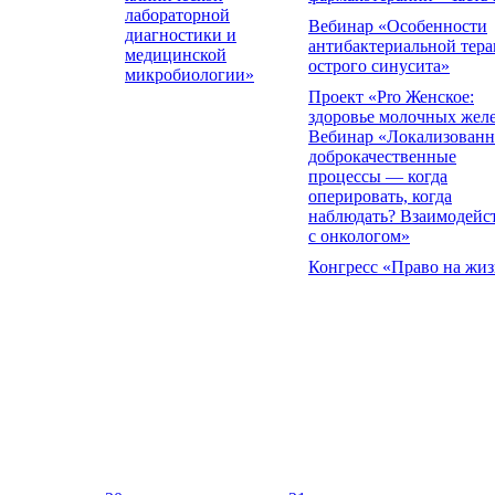
лабораторной
Вебинар «Особенности
диагностики и
антибактериальной тер
медицинской
острого синусита»
микробиологии»
Проект «Pro Женское:
здоровье молочных жел
Вебинар «Локализован
доброкачественные
процессы — когда
оперировать, когда
наблюдать? Взаимодейс
с онкологом»
Конгресс «Право на жиз