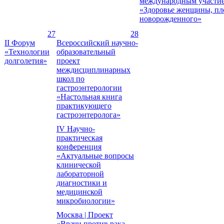
международным участи
«Здоровье женщины, пл
новорожденного»
27
28
II Форум
Всероссийский научно-
«Технологии
образовательный
долголетия»
проект
междисциплинарных
школ по
гастроэнтерологии
«Настольная книга
практикующего
гастроэнтеролога»
IV Научно-
практическая
конференция
«Актуальные вопросы
клинической
лабораторной
диагностики и
медицинской
микробиологии»
Москва | Проект
«Врачи против рака