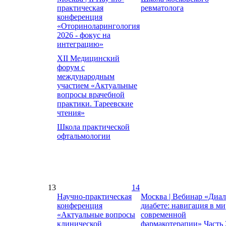
практическая
ревматолога
конференция
«Оториноларингология
2026 - фокус на
интеграцию»
XII Медицинский
форум с
международным
участием «Актуальные
вопросы врачебной
практики. Тареевские
чтения»
Школа практической
офтальмологии
13
14
Научно-практическая
Москва | Вебинар «Диал
конференция
диабете: навигация в ми
«Актуальные вопросы
современной
клинической
фармакотерапии» Часть 