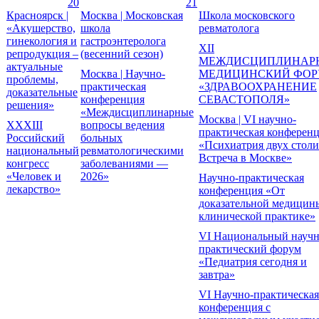
20
21
Красноярск |
Москва | Московская
Школа московского
«Акушерство,
школа
ревматолога
гинекология и
гастроэнтеролога
XII
репродукция –
(весенний сезон)
МЕЖДИСЦИПЛИНАР
актуальные
Москва | Научно-
МЕДИЦИНСКИЙ ФО
проблемы,
практическая
«ЗДРАВООХРАНЕНИЕ
доказательные
конференция
СЕВАСТОПОЛЯ»
решения»
«Междисциплинарные
Москва | VI научно-
XXXIII
вопросы ведения
практическая конферен
Российский
больных
«Психиатрия двух столи
национальный
ревматологическими
Встреча в Москве»
конгресс
заболеваниями —
«Человек и
2026»
Научно-практическая
лекарство»
конференция «От
доказательной медицин
клинической практике»
VI Национальный научн
практический форум
«Педиатрия сегодня и
завтра»
VI Научно-практическая
конференция с