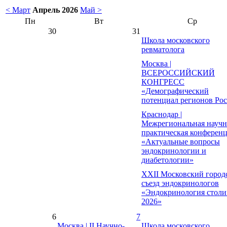
< Март
Апрель 2026
Май >
Пн
Вт
Ср
30
31
Школа московского
ревматолога
Москва |
ВСЕРОССИЙСКИЙ
КОНГРЕСС
«Демографический
потенциал регионов Ро
Краснодар |
Межрегиональная научн
практическая конферен
«Актуальные вопросы
эндокринологии и
диабетологии»
XXII Московский город
съезд эндокринологов
«Эндокринология столи
2026»
6
7
Москва | II Научно-
Школа московского