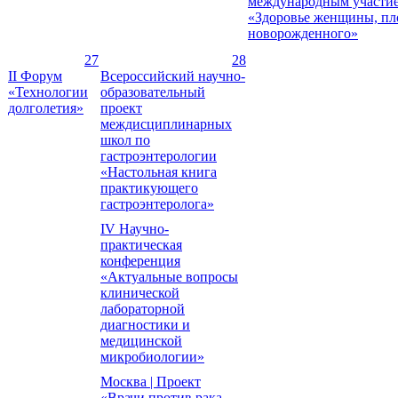
международным участи
«Здоровье женщины, пл
новорожденного»
27
28
II Форум
Всероссийский научно-
«Технологии
образовательный
долголетия»
проект
междисциплинарных
школ по
гастроэнтерологии
«Настольная книга
практикующего
гастроэнтеролога»
IV Научно-
практическая
конференция
«Актуальные вопросы
клинической
лабораторной
диагностики и
медицинской
микробиологии»
Москва | Проект
«Врачи против рака