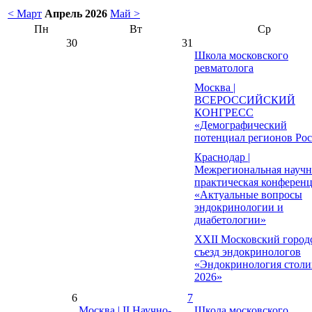
< Март
Апрель 2026
Май >
Пн
Вт
Ср
30
31
Школа московского
ревматолога
Москва |
ВСЕРОССИЙСКИЙ
КОНГРЕСС
«Демографический
потенциал регионов Ро
Краснодар |
Межрегиональная научн
практическая конферен
«Актуальные вопросы
эндокринологии и
диабетологии»
XXII Московский город
съезд эндокринологов
«Эндокринология столи
2026»
6
7
Москва | II Научно-
Школа московского