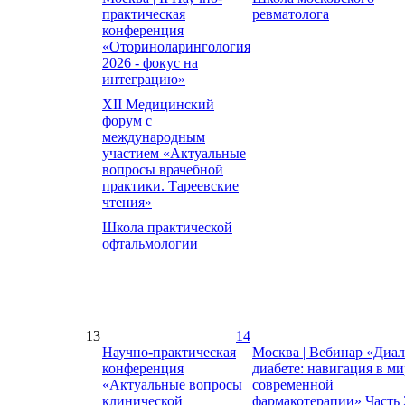
практическая
ревматолога
конференция
«Оториноларингология
2026 - фокус на
интеграцию»
XII Медицинский
форум с
международным
участием «Актуальные
вопросы врачебной
практики. Тареевские
чтения»
Школа практической
офтальмологии
13
14
Научно-практическая
Москва | Вебинар «Диал
конференция
диабете: навигация в ми
«Актуальные вопросы
современной
клинической
фармакотерапии» Часть 