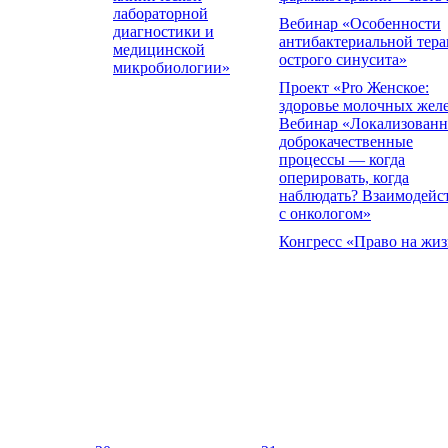
лабораторной
Вебинар «Особенности
диагностики и
антибактериальной тер
медицинской
острого синусита»
микробиологии»
Проект «Pro Женское:
здоровье молочных жел
Вебинар «Локализован
доброкачественные
процессы — когда
оперировать, когда
наблюдать? Взаимодейс
с онкологом»
Конгресс «Право на жиз