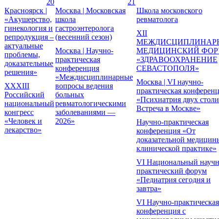
20
21
Красноярск |
Москва | Московская
Школа московского
«Акушерство,
школа
ревматолога
гинекология и
гастроэнтеролога
XII
репродукция –
(весенний сезон)
МЕЖДИСЦИПЛИНАР
актуальные
Москва | Научно-
МЕДИЦИНСКИЙ ФО
проблемы,
практическая
«ЗДРАВООХРАНЕНИЕ
доказательные
конференция
СЕВАСТОПОЛЯ»
решения»
«Междисциплинарные
Москва | VI научно-
XXXIII
вопросы ведения
практическая конферен
Российский
больных
«Психиатрия двух столи
национальный
ревматологическими
Встреча в Москве»
конгресс
заболеваниями —
«Человек и
2026»
Научно-практическая
лекарство»
конференция «От
доказательной медицин
клинической практике»
VI Национальный научн
практический форум
«Педиатрия сегодня и
завтра»
VI Научно-практическая
конференция с