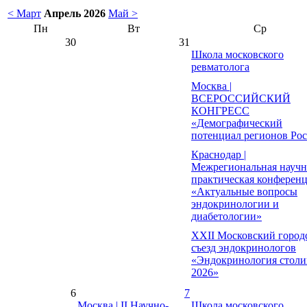
< Март
Апрель 2026
Май >
Пн
Вт
Ср
30
31
Школа московского
ревматолога
Москва |
ВСЕРОССИЙСКИЙ
КОНГРЕСС
«Демографический
потенциал регионов Ро
Краснодар |
Межрегиональная научн
практическая конферен
«Актуальные вопросы
эндокринологии и
диабетологии»
XXII Московский город
съезд эндокринологов
«Эндокринология столи
2026»
6
7
Москва | II Научно-
Школа московского