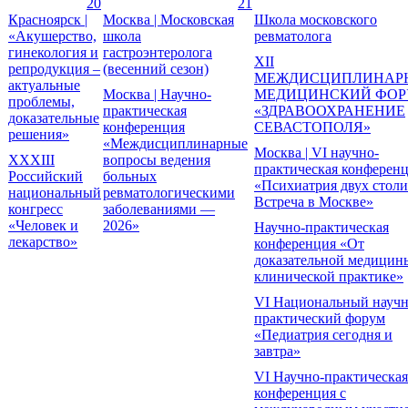
20
21
Красноярск |
Москва | Московская
Школа московского
«Акушерство,
школа
ревматолога
гинекология и
гастроэнтеролога
XII
репродукция –
(весенний сезон)
МЕЖДИСЦИПЛИНАР
актуальные
Москва | Научно-
МЕДИЦИНСКИЙ ФО
проблемы,
практическая
«ЗДРАВООХРАНЕНИЕ
доказательные
конференция
СЕВАСТОПОЛЯ»
решения»
«Междисциплинарные
Москва | VI научно-
XXXIII
вопросы ведения
практическая конферен
Российский
больных
«Психиатрия двух столи
национальный
ревматологическими
Встреча в Москве»
конгресс
заболеваниями —
«Человек и
2026»
Научно-практическая
лекарство»
конференция «От
доказательной медицин
клинической практике»
VI Национальный научн
практический форум
«Педиатрия сегодня и
завтра»
VI Научно-практическая
конференция с