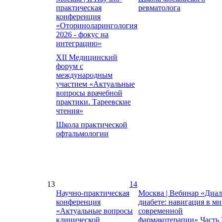
практическая
ревматолога
конференция
«Оториноларингология
2026 - фокус на
интеграцию»
XII Медицинский
форум с
международным
участием «Актуальные
вопросы врачебной
практики. Тареевские
чтения»
Школа практической
офтальмологии
13
14
Научно-практическая
Москва | Вебинар «Диал
конференция
диабете: навигация в ми
«Актуальные вопросы
современной
клинической
фармакотерапии» Часть 