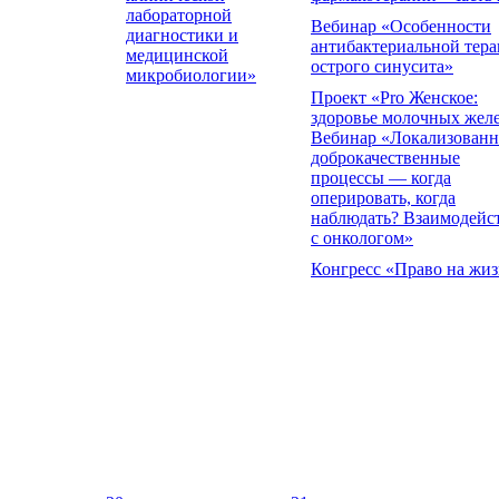
лабораторной
Вебинар «Особенности
диагностики и
антибактериальной тер
медицинской
острого синусита»
микробиологии»
Проект «Pro Женское:
здоровье молочных жел
Вебинар «Локализован
доброкачественные
процессы — когда
оперировать, когда
наблюдать? Взаимодейс
с онкологом»
Конгресс «Право на жиз