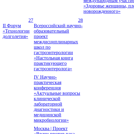
международным участи
«Здоровье женщины, пл
новорожденного»
27
28
II Форум
Всероссийский научно-
«Технологии
образовательный
долголетия»
проект
междисциплинарных
школ по
гастроэнтерологии
«Настольная книга
практикующего
гастроэнтеролога»
IV Научно-
практическая
конференция
«Актуальные вопросы
клинической
лабораторной
диагностики и
медицинской
микробиологии»
Москва | Проект
«Врачи против рака